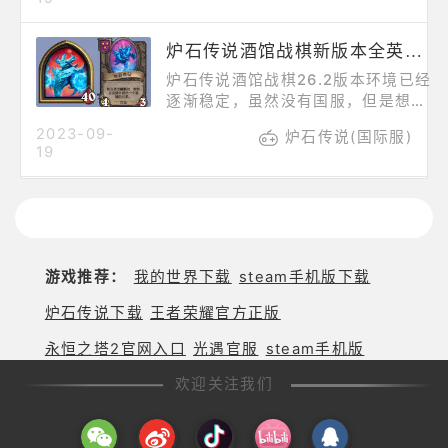
权。【玩法举例】很多人对伊利丹被
大家带来新版本全英雄解析之亚煞
动技能
极，为玩家带来英雄技能介绍、流派
炉石传说酒馆战棋新版本全英雄解析——齐恩瓦拉
适配、操作思路等。【亚煞极】2
费：战斗开始时：召唤并获得一个你
炉石传说酒馆战棋26.2版本环境已经
当前等级的随机随从。俗称杀鸡，亚
逐渐稳定，虽然没有国服，但是想玩
煞极并不能算是一个很稳定的上分英
到外服炉石还是相当简单的，特别是
2023-09-
雄，如果是想上分的朋友，那在有更
炉石传说(国际服)
玩不需要充值的酒馆战棋，接下来为
19
合适更强势的英雄可以选择时，还是
大家带来新版本全英雄解析之齐恩瓦
慎重考虑是否选择
拉，为玩家带来英雄技能介绍、流派
适配、操作思路等。【齐恩瓦拉】被
动:在你使用三张元素牌后，提升酒馆
等级所需的铸币减少（3）枚。俗称
雪崩，因为作为纯依赖元素刷新的单
游戏推荐：
我的世界下载
steam手机版下载
流派种族，容易雪崩。再加上当前版
本元素的弱势，即使上到高本也没有
炉石传说下载
王者荣耀官方正版
足够的战力
永恒之塔2官网入口
光遇官服
steam手机版
欢迎关注我们