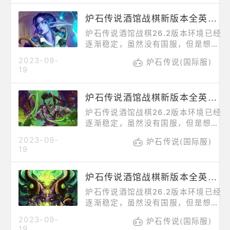
人针对，因为技
雷，为玩家带来英雄技能介绍、流派
炉石传说酒馆战棋新版本全英雄解析——伊利斯·逐星
适配、操作思路等。【伊妮·积雷】被
动在10个友方随从死亡后，随机获得
炉石传说酒馆战棋26.2版本环境已经
一张机械牌。（还剩0个。）俗称伊
逐渐稳定，虽然没有国服，但是想玩
妮，由于机械的强势，玩机械流派的
到外服炉石还是相当简单的，特别是
2023-09-
都不会弱，当前版本位于T2。选积雷
炉石传说(国际服)
玩不需要充值的酒馆战棋，接下来为
19
需要玩家对游戏有一定的理解，熟悉
大家带来新版本全英雄解析之伊利斯·
机械
逐星，为玩家带来英雄技能介绍、流
炉石传说酒馆战棋新版本全英雄解析——伊利丹
派适配、操作思路等。【伊利斯·逐
星】1费：发现一个你当前等级的随
炉石传说酒馆战棋26.2版本环境已经
从。每次使用后消耗的铸币增加（1）
逐渐稳定，虽然没有国服，但是想玩
枚。俗称伊利斯，当前版本位于T2，
到外服炉石还是相当简单的，特别是
2023-09-
多次重做后的技能很有讲究。【玩法
炉石传说(国际服)
玩不需要充值的酒馆战棋，接下来为
19
举例】正常升本：3费回合：开局找
大家带来新版本全英雄解析之伊利
理财，
丹，为玩家带来英雄技能介绍、流派
炉石传说酒馆战棋新版本全英雄解析——亚煞极
适配、操作思路等。【伊利丹】被动:
战斗开始时：你最左边和最右边的随
炉石传说酒馆战棋26.2版本环境已经
从获得+2/+1并立即发起攻击。俗称
逐渐稳定，虽然没有国服，但是想玩
蛋哥，当前版本位于T4，环境目前不
到外服炉石还是相当简单的，特别是
2023-09-
太适合蛋哥的机制，拥有绝对的先手
炉石传说(国际服)
玩不需要充值的酒馆战棋，接下来为
19