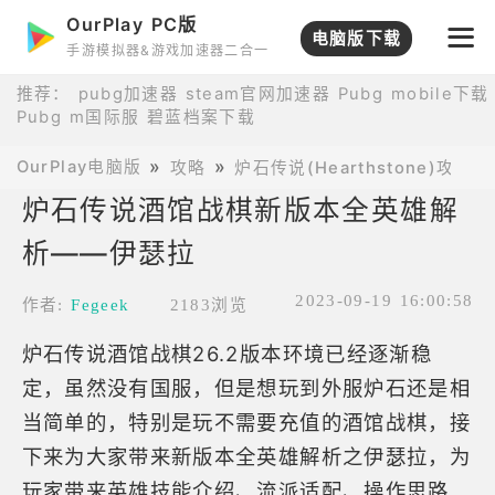
OurPlay PC版
电脑版下载
手游模拟器&游戏加速器二合一
推荐：
pubg加速器
steam官网加速器
Pubg mobile下载
Pubg m国际服
碧蓝档案下载
OurPlay电脑版
攻略
炉石传说(Hearthstone)攻略
炉石传说酒馆战棋新版本全英雄解
析——伊瑟拉
2023-09-19 16:00:58
作者:
Fegeek
2183浏览
炉石传说酒馆战棋26.2版本环境已经逐渐稳
定，虽然没有国服，但是想玩到外服炉石还是相
当简单的，特别是玩不需要充值的酒馆战棋，接
下来为大家带来新版本全英雄解析之伊瑟拉，为
玩家带来英雄技能介绍、流派适配、操作思路