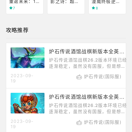
重返未来：1999(Reverse:1999)
影之诗：超凡世界（国际服）
漫威终极逆转(MARVEL SNAP)
7
8
攻略推荐
炉石传说酒馆战棋新版本全英雄解析——伊瑟拉
炉石传说酒馆战棋26.2版本环境已经
逐渐稳定，虽然没有国服，但是想玩
到外服炉石还是相当简单的，特别是
2023-09-
炉石传说(国际服)
玩不需要充值的酒馆战棋，接下来为
19
大家带来新版本全英雄解析之伊瑟
拉，为玩家带来英雄技能介绍、流派
炉石传说酒馆战棋新版本全英雄解析——伊妮·积雷
适配、操作思路等。【伊瑟拉】被动:
每当酒馆刷新时，鲍勃总会额外提供
炉石传说酒馆战棋26.2版本环境已经
一条龙。俗称绿龙，当前版本位于
逐渐稳定，虽然没有国服，但是想玩
T2，和龙绑定的英雄但强度十分稳
到外服炉石还是相当简单的，特别是
2023-09-
定。伊瑟拉因为技能的特性，决定了
炉石传说(国际服)
玩不需要充值的酒馆战棋，接下来为
19
选她肯定是要玩龙族的。这有可能被
大家带来新版本全英雄解析之伊妮·积