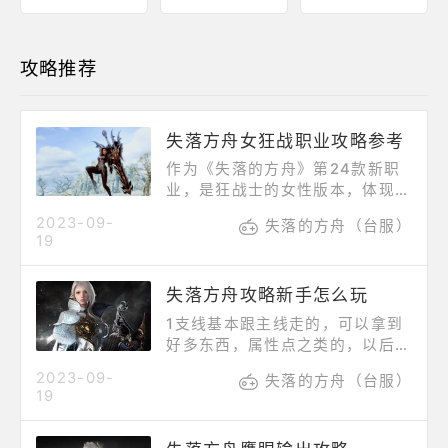
攻略推荐
失落方舟女狂战职业攻略参考
作为《失落的方舟》第24款新职
业，是狂战士的女性版本，体现了
愤怒的女战士。“屠杀者”的特点是
2023-09-
失落的方舟（台服）
使用大剑的战斗，玩家们可以根据
19
自己的方式来使用。成功攻击会填
满狂怒专长条，填满后会触发突发
失落方舟攻略新手怎么玩
模式。在爆发模式下，杀戮者的伤
害和移动速度大幅提升，并且可以
1支线基本跟主线走的，可以拿到
使用称为嗜血的特殊技能（杀戮者
好多东西，属性点之类的，以后都
独有）来释放强大的斩击和刺击。
有用。2.装备等阶段一样是可以平
2023-09-
在突发模式下，攻击力。速度、移
失落的方舟（台服）
转强化的，比如T1蓝强化十，可
19
动速度、暴击率大幅提升。（攻击
以转移到T1紫或者金，但是转到
速度+20%，移动速度+20%，暴
T2就只能转到1。3.前期每日
击率