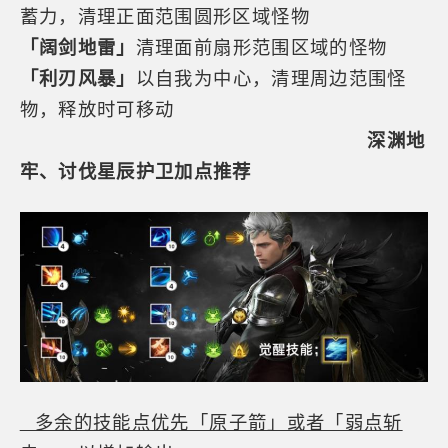
蓄力，清理正面范围圆形区域怪物
「阔剑地雷」
清理面前扇形范围区域的怪物
「利刃风暴」
以自我为中心，清理周边范围怪
物，释放时可移动
深渊地
牢、讨伐星辰护卫加点推荐
多余的技能点优先「原子箭」或者「弱点斩