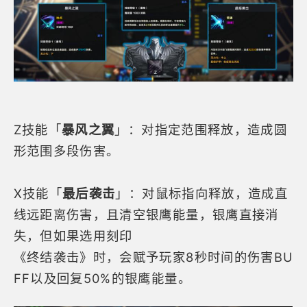
Z技能「
暴风之翼
」：对指定范围释放，造成圆
形范围多段伤害。
X技能「
最后袭击
」：对鼠标指向释放，造成直
线远距离伤害，且清空银鹰能量，银鹰直接消
失，但如果选用刻印
《终结袭击》时，会赋予玩家8秒时间的伤害BU
FF以及回复50%的银鹰能量。