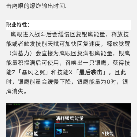
击鹰眼的爆炸输出时间。
职业特性：
鹰眼进入战斗后会缓慢回复银鹰能量，释放技
能或者触发技能天赋可加快回复速度，释放觉醒
（满蓄力）会直接为鹰眼回复满银鹰能量，银鹰
能量积攒满后可使用，召唤出一只银鹰，获得技
能Z「暴风之翼」和技能X「
最后袭击
」。且此
时，银鹰能量会缓慢下降，银鹰能量为0时，银
鹰消失。