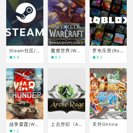
Steam社区/商店
魔兽世界(World of Warcraft)
罗布乐思(Roblox)
9.9
8.2
8.2
战争雷霆(War Thunder)
上古世纪（Arche Age0
天外Online
7.2