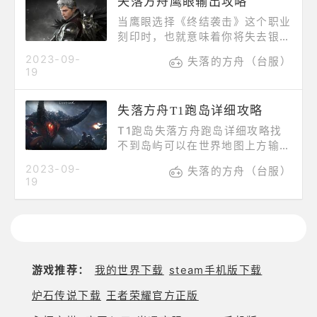
失落方舟鹰眼输出攻略
ALT+J建议做的任务佩顿像风一
样，给船给突破石防御战给船给突
当鹰眼选择《终结袭击》这个职业
破石驱虫黑牙岛的还有个释放奴隶
刻印时，也就意味着你将失去银鹰
给岛之心突破石周常接加迪恩勇气
的持续输出能力，团队加速和「消
2023-09-
战场寂静回廊。4.混沌每日两次会
失落的方舟（台服）
灭标记」的增伤能力，以来换取短
19
掉魔方票寂静回廊门票，两次后不
时间的爆发能力，使用技能「最后
会掉落，公会血石可以换个箱子有
袭击」时，你的银鹰会消失，但你
几率
失落方舟T1跑岛详细攻略
的伤害量随刻印等级增加
30%/40%/50%。持续8秒，也就
T1跑岛失落方舟跑岛详细攻略找
是说这8秒是终结袭击鹰眼的爆炸
不到岛屿可以在世界地图上方输入
输出时间。职业特性：鹰眼进入战
岛屿名字1.自由岛.里面任务非常
2023-09-
斗后会缓慢回复银鹰能量，释放技
失落的方舟（台服）
简单，做完以后能获得大概一万五
19
能或者触发技能天赋可加快回复速
千海盗币2.海上乐园佩托.任务全
度，释放觉醒（满蓄力）会直接为
清以后能在甲板上和宝藏猎人伊戈
鹰眼回复满
尔交易，购买共鸣之歌3.睡歌岛
(此岛活动任务每2个小时一次，
一共要做三次，最少也要6小时详
细时间在左上角查看)第一次进来
游戏推荐：
我的世界下载
steam手机版下载
的时候提前五分钟，开启任务后要
求你找到隐藏的妖精跟着歌声走就
炉石传说下载
王者荣耀官方正版
行。做到任务-没事的，妖精小姐