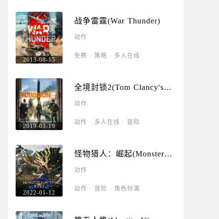
战争雷霆(War Thunder)
动作
免费
·
策略
·
多人在线
2013-08-15
全境封锁2(Tom Clancy's
The Division 2)
动作
动作
·
多人在线
·
冒险
2019-03-19
怪物猎人：崛起(Monster
Hunter Rise)
动作
动作
·
冒险
·
角色扮演
2022-01-12