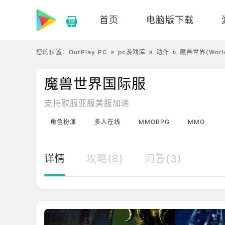
首页
电脑版下载
您的位置：
OurPlay PC
pc游戏库
动作
魔兽世界(World 
魔兽世界国际服
支持欧服亚服美服加速
角色扮演
多人在线
MMORPG
MMO
详情
攻略(8)
问答(3)