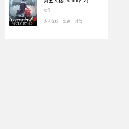
第五人格(Identity V)
动作
多人在线
·
生存
·
对战
2018-07-05