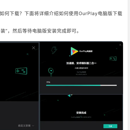
运营。2008年4月，《魔兽世界》打进吉尼斯世界纪录大全，
c中文版如何下载？下面将详细介绍如何使用OurPlay电脑版下载
照网易的下属子公司网之易停服公告于1月23日中止《魔兽世界》等
键安装”，然后等待电脑版安装完成即可。