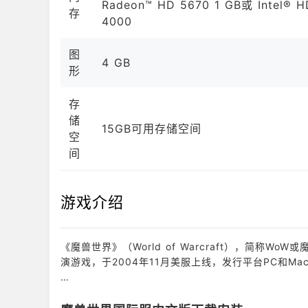
Radeon™ HD 5670 1 GB或 Intel® H
存
4000
图
4 GB
形
存
储
15GB可用存储空间
空
间
游戏介绍
《魔兽世界》（World of Warcraft），简称
演游戏，于2004年11月美服上线，发行平台PC和Ma
《魔兽世界》是以即时战略游戏《魔兽争霸》的剧情为
世界、征服怪物等。