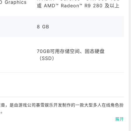
D Graphics
或 AMD™ Radeon™ R9 280 及以上
8 GB
70GB可用存储空间、固态硬盘
（SSD）
WoW或魔兽，是由游戏公司暴雪娱乐开发制作的一款大型多人在线角色扮
c。
展开
历史背景，玩家在《魔兽世界》中冒险、完成任务、探索未知的