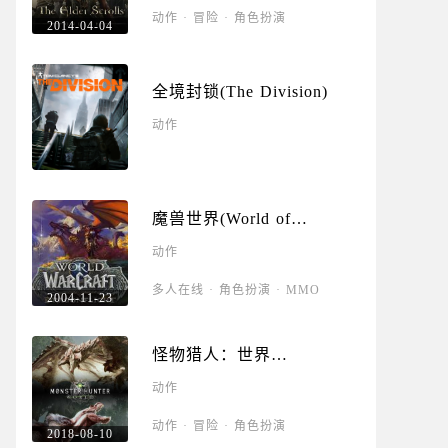
动作
·
冒险
·
角色扮演
2014-04-04
全境封锁(The Division)
动作
魔兽世界(World of
Warcraft)
动作
多人在线
·
角色扮演
·
MMO
2004-11-23
怪物猎人：世界
(MONSTER HUNTER
动作
WORLD)
动作
·
冒险
·
角色扮演
2018-08-10