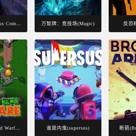
边狱公司(Limbus Company)
万智牌：竞技场(Magic)
反恐精
铁锈战争(Rusted Warfare)
谁是内鬼(supersus)
断箭(Br