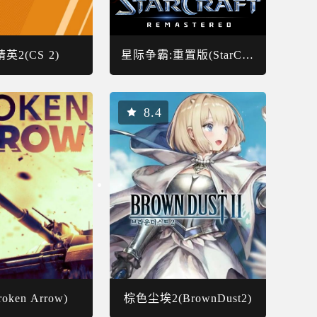
英2(CS 2)
星际争霸:重置版(StarCraft)
8.4
oken Arrow)
棕色尘埃2(BrownDust2)