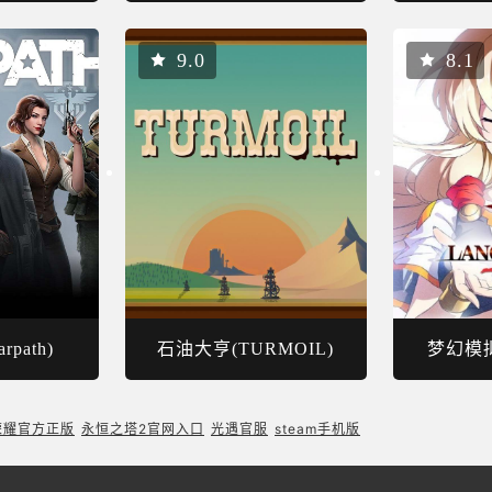
9.0
8.1
path)
石油大亨(TURMOIL)
梦幻模拟战
荣耀官方正版
永恒之塔2官网入口
光遇官服
steam手机版