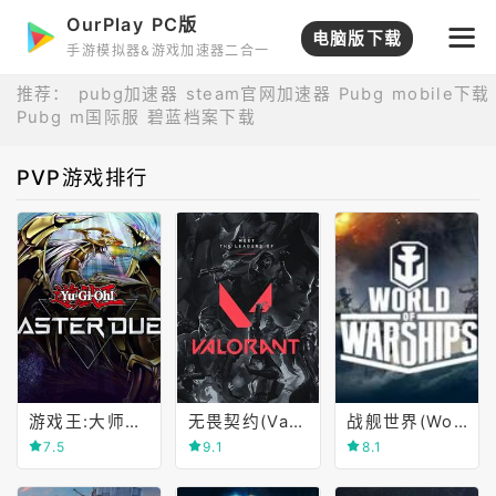
OurPlay PC版
电脑版下载
手游模拟器&游戏加速器二合一
推荐：
pubg加速器
steam官网加速器
Pubg mobile下载
Pubg m国际服
碧蓝档案下载
PVP游戏排行
游戏王:大师对决(Yu-Gi-Oh! MASTER DUEL)
无畏契约(Valorant)
战舰世界(World of Warships)
7.5
9.1
8.1