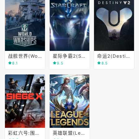
战舰世界(World of Warships)
星际争霸2(StarCraft II)
命运2(Destiny 2)
8.1
9.5
8.5
彩虹六号:围攻(Tom Clancy's Rainbow Six Siege)
英雄联盟(League of Legends)