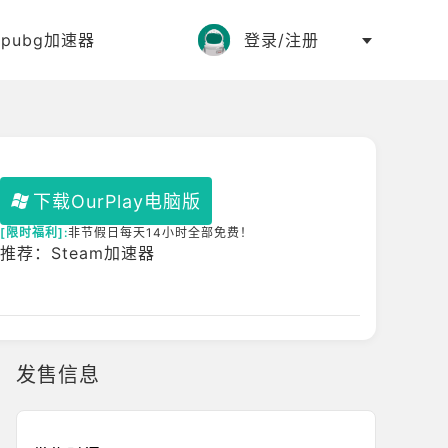
:
pubg加速器
登录/注册
下载OurPlay电脑版
[限时福利]:
非节假日每天14小时全部免费！
推荐：Steam加速器
发售信息