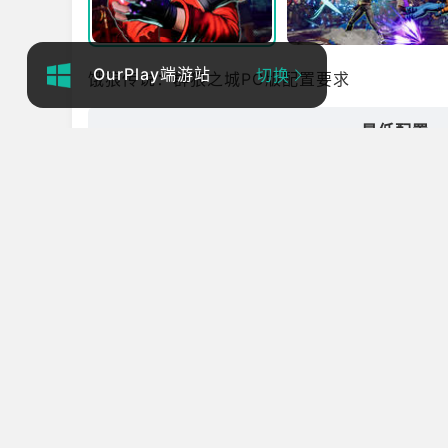
OurPlay端游站
切换
饿狼传说：群狼之城PC版配置要求
最低配置
操作系统
处理器
内存
图形
存储空间
游戏介绍