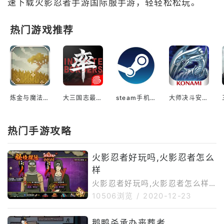
速下载火影忍者手游国际服手游，轻轻松松玩。
热门游戏推荐
炼金与魔法安卓免费安装
大三国志最新版
steam手机版官网入口
大师决斗安装包
热门手游攻略
火影忍者好玩吗,火影忍者怎么
样
火影忍者好玩吗,火影忍者怎么样,
对于身经百战，玩过数百款游戏的
10506浏览
/
2020-12-23
老玩家Ourplay小编我来说，火影
忍者这款游戏当初是由小编的朋友
鹅鸭杀承办丧葬者