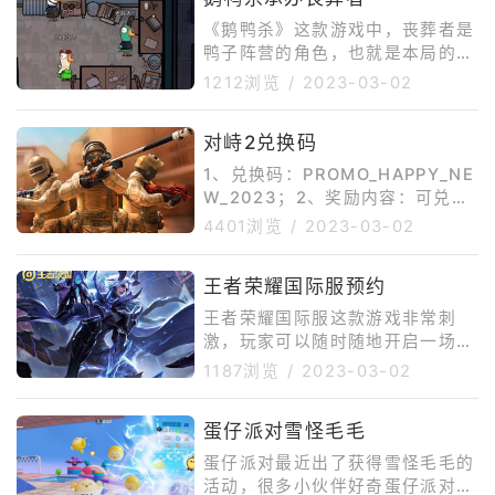
将小编拉入坑的，试玩了一会觉得
还
《鹅鸭杀》这款游戏中，丧葬者是
鸭子阵营的角色，也就是本局的坏
人或者狼人，属于特殊狼，只有在
1212浏览
/
2023-03-02
“地下室”和“丛林神殿”才会出现承
办丧葬者。它的技能是进入管道，
对峙2兑换码
当它靠近尸体时，这个技能会被替
换成拖动尸体，玩家可以利用此技
1、兑换码：PROMO_HAPPY_NE
能，将其他玩家的尸体拖入“丛林
W_2023；2、奖励内容：可兑换
神殿”的雾中，也可以拖到河边或
1000经验和1级通行证等级；3、
4401浏览
/
2023-03-02
者地下室的锅炉中毁尸。《鹅鸭
玩家进入游戏后点击公告栏，如果
杀》分为好人鹅、坏人鸭和中立三
没有成功领取的话可以再手动输入
个阵营。鸭是狼人阵营的杀手，鹅
王者荣耀国际服预约
一下兑换码领取；4、官方活动经
是好人阵营的平民，在自由活动
常会发放一些代码福利，需要注意
王者荣耀国际服这款游戏非常刺
时，鸭可以
的是促销代码很多都是有使用时间
激，玩家可以随时随地开启一场精
限制的，如果超过了有效期就无法
彩的推塔比赛，游戏中英雄随意选
1187浏览
/
2023-03-02
领取奖励了。建议玩家们尽快兑
择，让你享受极致乐趣。很多玩家
换，避免错过奖励。
都想知道王者荣耀国际服预约方
蛋仔派对雪怪毛毛
法，小编给大家带来了王者荣耀国
际服预约和下载教程，希望可以帮
蛋仔派对最近出了获得雪怪毛毛的
助到你哦！装备相当强大，发挥最
活动，很多小伙伴好奇蛋仔派对雪