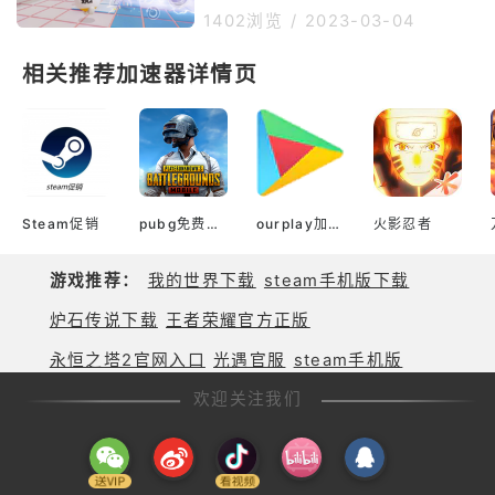
大技能优势击杀，捍卫你的荣誉地
怪毛毛怎么快速获得，现在小编带
1402浏览
/
2023-03-04
位。开启不同模式，身临其境体验
来了蛋仔派对雪怪毛毛快速获取方
atrix，不断升级感受战斗的激
法，还不清楚蛋仔派对雪怪毛毛怎
相关推荐加速器详情页
情。第一滴血，双击，帽子戏法.
么获取的小伙伴一起来看看蛋仔派
所有你熟悉和喜爱的功能都在你的
对雪怪毛毛怎么获取吧。《蛋仔派
指尖。发现和
对》雪怪毛毛快速获取方法一、在
【活动中心】中找到&lt;雪迹寻踪
&gt;的活动页面，点击共同探索。
二、点击【分享旅程求帮忙】，可
以获得链接、微信、微博、qq空
Steam促销
pubg免费加速器
ourplay加速器官网
火影忍者
间一共四种不同的分享途径。每位
玩
游戏推荐：
我的世界下载
steam手机版下载
炉石传说下载
王者荣耀官方正版
永恒之塔2官网入口
光遇官服
steam手机版
欢迎关注我们