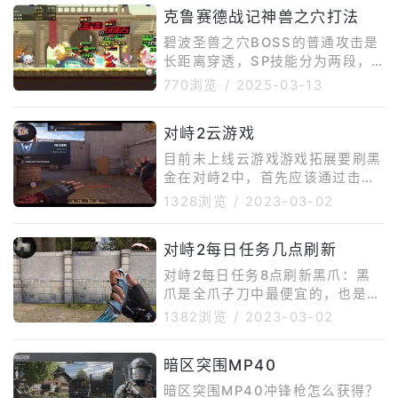
克鲁赛德战记神兽之穴打法
碧波圣兽之穴BOSS的普通攻击是
长距离穿透，SP技能分为两段，
第一段射出水泡，能打到我方全
770浏览
/
2025-03-13
体;第二段连续攻击我方后排。可
以带贞德等坦伤角色，其他减攻技
对峙2云游戏
能也是比较合适的，女神带塞拉，
注意水球在队员间来回弹跳的特殊
目前未上线云游戏游戏拓展要刷黑
攻击，最后一下将造成爆炸伤害留
金在对峙2中，首先应该通过击杀
塞拉防护。扭曲树精之穴这是目前
BOSS和组队完成任务来获取经
1328浏览
/
2023-03-02
来说难度最大的一洞穴。BOSS普
验、货币与道具，从而有效提升角
攻分为两段，第一波能打到我方全
色的等级，最终达到刷黑金的目
体，有击退效果;第二波会放种
对峙2每日任务几点刷新
的。《对峙2》是一款FPS射击游
子，在恢复效果或者BOSS发动普
戏。传奇的Standoff游戏以充满
对峙2每日任务8点刷新黑爪：黑
攻后接续
活力的第一人称射击游戏形式回来
爪是全爪子刀中最便宜的，也是最
了。新地图、新武器类型、新游戏
有质感的一把。在实战体验中很有
1382浏览
/
2023-03-02
模式都在这款令人难以置信的动作
感觉。它的手感对比其它爪刀来说
游戏中等着你。恐怖分子和特种部
较轻，跑起来感觉比其他刀都快，
队将参与战斗，他们不是为了生活
暗区突围MP40
所以对于没有那么多钱的小伙伴，
而战，而是只求战死。作为一款F
我非常推荐你购买这把爪刀。红爪
暗区突围MP40冲锋枪怎么获得？