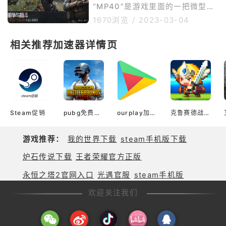
PS
红爪是所有爪子刀里最贵的(但我
“MP40”是游戏里面的一把微型冲
并不觉得他有多好看)配匪方的手
锋枪，可以通过市场或者搜索获
1670浏览
/
2023-03-04
套很好看，但警方就8太行了。而
得，特点是装弹量很高。下面带来
且这把刀的刀尖，仔细看能看出来
暗区突围MP40冲锋枪介绍，各位
相关推荐加速器详情页
一些磨损，所以对于强迫症的同学
玩家们快来看看吧。1.获取途径：
我不太推荐买这把爪刀。整体来说
局内搜索/游荡者持有/市场购买。
这把刀比较
2.这把枪的各项数据较M3A1有一
定提升，尤其是默认的弹匣容量提
升到了32发，续航能力有明显提
高。3.不过目前玩家无法从联络人
处直接购买这把武器，只能在局中
Steam促销
pubg免费加速器
ourplay加速器官网
克鲁赛德战记(韩服)
搜索得到，或者是从游荡者
游戏推荐：
我的世界下载
steam手机版下载
炉石传说下载
王者荣耀官方正版
永恒之塔2官网入口
光遇官服
steam手机版
欢迎关注我们