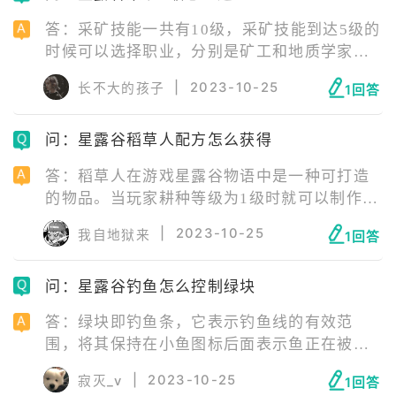
要抓住至少5条鱼便可以获得3件索具（倒刺
答：采矿技能一共有10级，采矿技能到达5级的
钩、精装旋式鱼饵和磁铁），可以用于钓鱼时
时候可以选择职业，分别是矿工和地质学家职
搭配鱼竿使用。
业，建议选择地质学家。因为宝石比较稀有，
|
2023-10-25
长不大的孩子
1回答
挖到的概率不高，但是地质学家附带的技能：
有50%的概率使宝石成对出现。详情见下图所
问：星露谷稻草人配方怎么获得
示：
答：稻草人在游戏星露谷物语中是一种可打造
的物品。当玩家耕种等级为1级时就可以制作稻
草人，条件还是十分简单的。所以当玩家耕种
|
2023-10-25
我自地狱来
1回答
等级达到1级时就能够获得稻草人配方。玩家通
过耕种、砍树等方式，皆可提升耕种等级。
问：星露谷钓鱼怎么控制绿块
答：绿块即钓鱼条，它表示钓鱼线的有效范
围，将其保持在小鱼图标后面表示鱼正在被钓
起，反之钓鱼条则会半透明代表鱼正在挣脱。
|
2023-10-25
寂灭_v
1回答
目标是保持小鱼图标在钓鱼条内，直到右边的