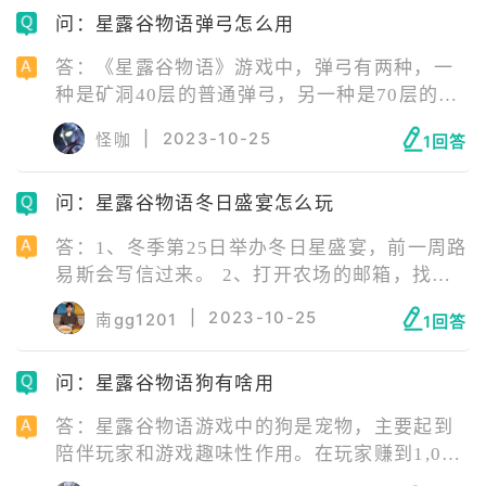
问：星露谷物语弹弓怎么用
答：《星露谷物语》游戏中，弹弓有两种，一
种是矿洞40层的普通弹弓，另一种是70层的大
师弹弓。普通弹弓使用石头当做子弹，可以用
|
2023-10-25
怪咖
1回答
来打NPC，但会降好感度。大师弹弓可以用来
打果树上的果，此外它还可以使用爆破弹药作
问：星露谷物语冬日盛宴怎么玩
为子弹(铁锭X1、煤X1)，爆破弹药会在射出之
后的位置造成和炸弹一样的爆破效果，并且伤
答：1、冬季第25日举办冬日星盛宴，前一周路
害到敌人。
易斯会写信过来。 2、打开农场的邮箱，找到
路易斯写来的信。 3、在路易斯的信里，会透
|
2023-10-25
南gg1201
1回答
漏神秘好友是谁，这个是系统随机选择的。
4、冬日星盛宴当日进入小镇，找到神秘好友。
问：星露谷物语狗有啥用
5、点击是按钮，将准备好的礼物送给神秘好
友。 6、等待任意村民送自己一份礼物，冬日
答：星露谷物语游戏中的狗是宠物，主要起到
星盛宴就结束了。
陪伴玩家和游戏趣味性作用。在玩家赚到1,000
金币后，玛妮会在接下来的第一个周三或者周