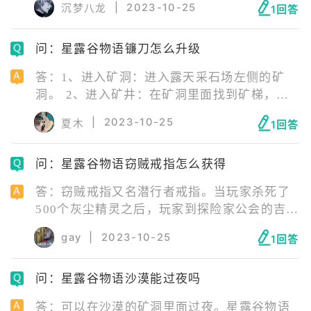
|
2023-10-25
沉梦八龙
1回答
五带着猫或者狗来找玩家，每天玩家都可以去
爱抚您的宠物，而且宠物也会表达它对您的
问：星露谷物语镰刀怎么升级
爱。
答：1、进入矿洞：进入露天采石场左侧的矿
洞。 2、进入矿井：在矿洞里面找到矿梯，从
这里下到矿区。 3、找到死神：在矿区最深处
|
2023-10-25
夏木
1回答
找到拿到镰刀的死神雕像。 4、升级金镰刀：
点击死神雕像，这样玩家就获得金镰刀了。
问：星露谷物语窃贼戒指怎么获得
答：窃贼戒指又名潜行者戒指。当玩家杀死了
500个灰尘精灵之后，玩家到探险家公会的吉尔
处即可领取潜行者戒指。在玩家完成该悬赏任
gay
|
2023-10-25
1回答
务后也可以花费20,000g从马龙那里买到潜行者
戒指。
问：星露谷物语沙漠能过夜吗
答：可以在沙漠的矿洞里面过夜。星露谷物语