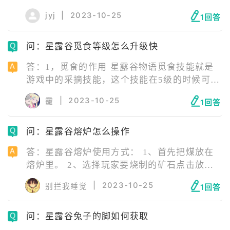
遇到龙骨,并且很可能在该骨架的旁边直接拾取
jyj
|
2023-10-25
1回答
龙牙。 3、用鱼池养黄貂鱼,鱼池装满后,每天将
其送给龙牙的可能性很小。 4、但是鱼池的升
问：星露谷觅食等级怎么升级快
级过程需要龙牙和芒果之类的姜岛特产。
答：1，觅食的作用 星露谷物语觅食技能就是
游戏中的采摘技能，这个技能在5级的时候可进
行第一次二选一抉择，在10级的时候在前一次
|
2023-10-25
靇
1回答
的基础上再进行一次二选一的选择。 2，觅食
升级方法 方法1捡东西。 根据季节的不同在星
问：星露谷熔炉怎么操作
露谷的野外可以采集不同作物，可以用来吃，
也可以用来合成料理，当然最大的好处是可以
答：星露谷熔炉使用方式： 1、首先把煤放在
提升觅食等级。春天因为可以捡大葱和采树
熔炉里。 2、选择玩家要烧制的矿石点击放进
莓，等级提升得比较快。
熔炉中（铜块例）。 3、点击熔炉，点击后火
|
2023-10-25
别拦我睡觉
1回答
光出现就表示已经成功开始烧制了。烧制成功
后熔炉会有长方体状金属块，点击金属块即
问：星露谷兔子的脚如何获取
可。