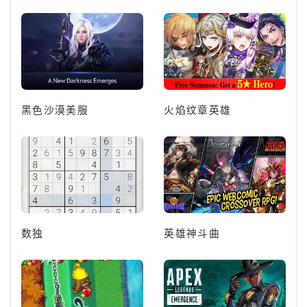
黑色沙漠美服
火焰纹章英雄
数独
英雄神斗曲