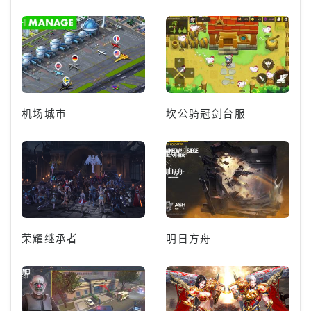
机场城市
坎公骑冠剑台服
荣耀继承者
明日方舟