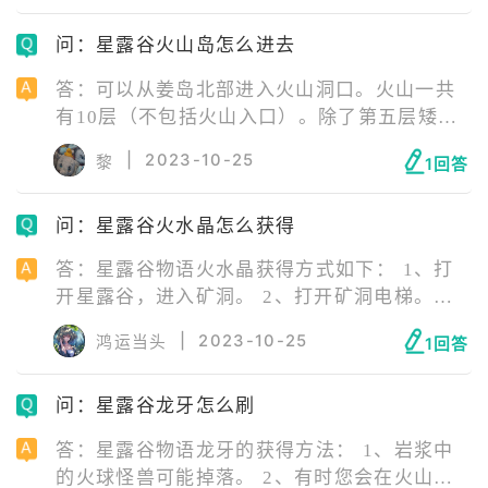
进度条完全填满为止。如果鱼的图标移动到钓
问：星露谷火山岛怎么进去
鱼条的上方或下方，进度条将下降，如果进度
条到达底部，则鱼将逃脱。
答：可以从姜岛北部进入火山洞口。火山一共
有10层（不包括火山入口）。除了第五层矮人
商店与第十层锻造台，其他层与矿井和头骨山
|
2023-10-25
黎
1回答
洞类似，通常布满石头与矿点，同时有怪物在
其中游荡。
问：星露谷火水晶怎么获得
答：星露谷物语火水晶获得方式如下： 1、打
开星露谷，进入矿洞。 2、打开矿洞电梯。
3、选择最底层进行移动。 4、在矿洞采集火水
|
2023-10-25
鸿运当头
1回答
晶矿石获得火水晶。
问：星露谷龙牙怎么刷
答：星露谷物语龙牙的获得方法： 1、岩浆中
的火球怪兽可能掉落。 2、有时您会在火山中