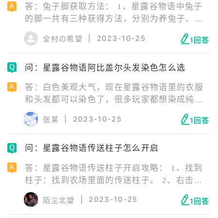
答：兔子脚获取方法： 1、星露谷物语中兔子
的脚一共有三种获得方法，分别为养兔子、刷
怪和等猪车。 2、养兔子，玩家在养殖一只兔
|
2023-10-25
全村の希望
1回答
子直到兔子好感度满了以后，兔子每次掉毛都
有概率掉落一个兔子脚。 3、刷怪，击杀骷髅
问：星露谷物语阿比盖尔头发染色怎么选
洞窟(Skull Cavern)中的蛇怪(Serpents)，每只
有0.8%的概率掉落。
答：白色美观大气，现在星露谷物语里的衣服
和头发都可以染色了，很多玩家都想染成纯白
色。 1、首先右击地面上的染缸，然后将对应
|
2023-10-25
张某
1回答
颜色的物品分别放入六口染缸献祭，献祭完成
后彩色染瓶图标亮起，点击图标进入染色界
问：星露谷物语传送柱子怎么开启
面。 2、此处可以修改所有可染色服饰的颜色
参数，调整完毕后点击“ok”。 3、这时将需要
答：星露谷物语传送柱子开启攻略： 1、找到
染色的服饰（衣服，裤子、裙子等）移动到缝
柱子：找到农场里面的传送柱子。 2、右击柱
纫机界面左下角的空格中。
子：用鼠标右击目标柱子。 3、开启传送：开
|
2023-10-25
陌尘北望
1回答
启传送后，玩家会被运送到指定指点。