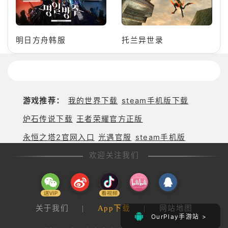
明日方舟韩服
托兰异世录
游戏推荐：
我的世界下载
steam手机版下载
炉石传说下载
王者荣耀官方正版
永恒之塔2官网入口
光遇官服
steam手机版
欢迎关注我们
关于我们
|
App下载
|
网站地图
OurPlay手游站 >