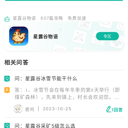
星露谷物语
607篇攻略
免费加速
星露谷物语
专区
相关问答
问：星露谷冰雪节能干什么
答：1、冰雪节会在每年冬季的第8天举行（即
煤矿森林），先来到镇上，村长会欢迎您。
2、煤矿森林的场地里会设立冰雕和冰屋，玩家
|
2023-10-25
鹿鸣
1回答
可以与潘姆、威利和艾利欧特一起参加冰钓比
赛。冰钓时的窟窿很小，给钓鱼造成一点难
问：星露谷采矿5级怎么选
度。 3、星露谷物语的冰雪节奖励规则是：需