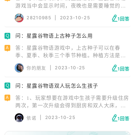
游戏当中会显示时间，夜晚也是需要睡觉的，
超过十点就会显示夜深，表示需要回家睡觉
28210985
|
2023-10-25
1回答
了。如果到了凌晨两点还没有睡觉，就会直接
昏迷，第二天早上包裹里还会丢失几样物品并
问：星露谷物语上古种子怎么用
且会收取金币。
答：星露谷物语游戏中，上古种子可以在春
季、夏季、秋季三个季节种植。种植方法是玩
家在农场的农田处种植，上古种子28天后才可
|
2023-10-25
你的朋友
1回答
以长成，每7天可收获一次果实，结出的果实为
上古水果，玩家使用种子生产器时，将除上古
问：星露谷物语双人玩怎么生孩子
水果以外的任何作物放进种子生产器时，都有
极低的几率产出1-3个上古种子。
答：1、玩家想要在游戏中生孩子需要升级住房
两次，第一次升级会得到厨房和双人大床，与
心仪的NPC结婚，第二次升级可以得到地窖和
|
2023-10-25
依诺
1回答
婴儿房。 2、玩家需要经常给自己的配偶送礼
物或者花朵，提高好感度，当好感度达到13心