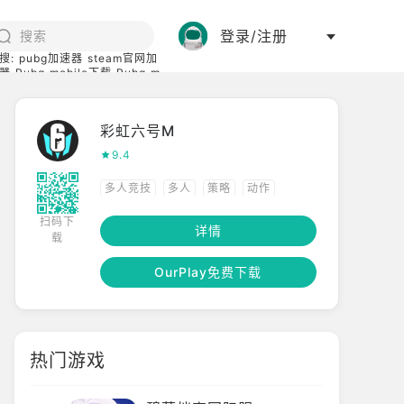
登录/注册
搜:
pubg加速器
steam官网加
器
Pubg mobile下载
Pubg m
际服
碧蓝档案下载
彩虹六号M
9.4
多人竞技
多人
策略
动作
扫码下
模拟
高画质
射击
FPS
详情
载
团队合作
5v5
OurPlay免费下载
热门游戏