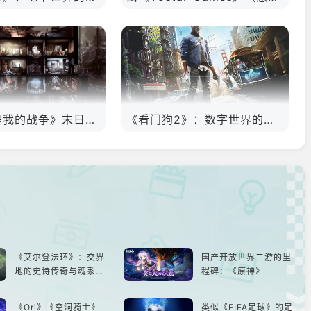
类似《这是我的战争》末日生存类游戏推荐！坚持就是胜利！
《看门狗2》：数字世界的精彩狂欢
《艾尔登法环》：交界
国产开放世界二游的里
地的史诗传奇与魂系新
程碑：《原神》
巅峰
《Ori》《空洞骑士》
类似《FIFA足球》的足