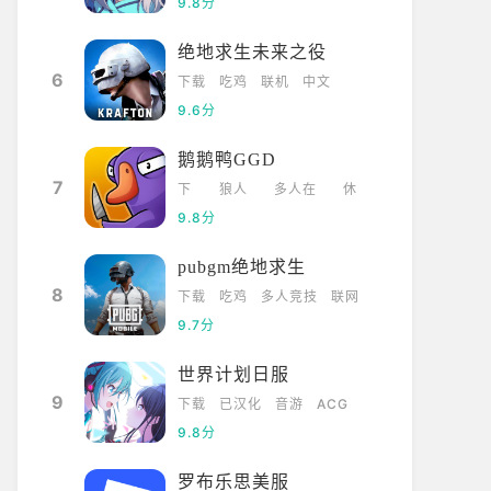
9.8分
绝地求生未来之役
6
下载
吃鸡
联机
中文
9.6分
鹅鹅鸭GGD
7
下
狼人
多人在
休
载
杀
线
闲
9.8分
pubgm绝地求生
8
下载
吃鸡
多人竞技
联网
9.7分
世界计划日服
9
下载
已汉化
音游
ACG
9.8分
罗布乐思美服