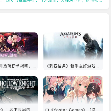
篇：
热爱与挑战并存，《游戏王：大师决斗》，牌佬都爱玩的游戏是啥样？
OurPlay3月热玩榜单揭晓，哪款游戏将引领你的游戏新潮流？
《刺客信条》新手友好游戏顺序全攻略！
《空洞骑士》：地下世界的深度探索与极致冒险
由《Yostar Games》（悠星）运营与开发的游戏！每个都是精品！