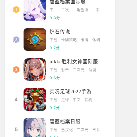
碧蓝档案国际服
下
二次
角色扮
中
载
元
演
文
9.8分
炉石传说
下载
卡牌策略
卡牌
休闲
9.7分
nikke胜利女神国际服
下载
射击
二次元
动漫
9.6分
实况足球2022手游
4
下载
足球
中文
联机
9.7分
碧蓝档案日服
5
下载
已汉化
二次元
日系