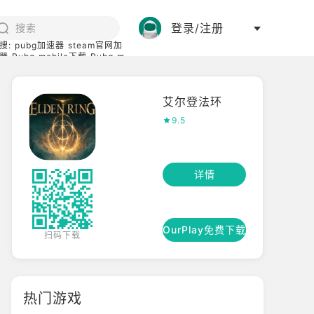
登录/注册
搜:
pubg加速器
steam官网加
器
Pubg mobile下载
Pubg m
际服
碧蓝档案下载
艾尔登法环
9.5
详情
OurPlay免费下载
扫码下载
热门游戏