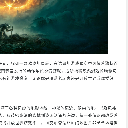
狂潮，犹如一颗璀璨的星辰，在浩瀚的游戏星空中闪耀着独特而
造，万代南梦宫发行的动作角色扮演游戏，成功地将魂系游戏的精髓与
未有的游戏盛宴，无论你是魂系老玩家还是开放世界游戏爱好
里充满了各种奇妙的地形地貌、神秘的遗迹、阴森的地牢以及风格
脉，从茂密幽深的森林到波涛汹涌的海边，每一处角落都散发着
统的开放世界游戏不同，《艾尔登法环》的地图并非简单地堆砌