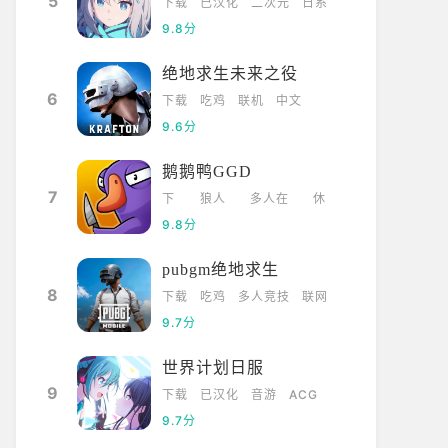
5
下载
已汉化
二次元
日系
9.8分
绝地求生未来之役
6
下载
吃鸡
联机
中文
9.6分
鹅鹅鸭GGD
7
下
狼人
多人在
休
载
杀
线
闲
9.8分
pubgm绝地求生
8
下载
吃鸡
多人竞技
联网
9.7分
世界计划日服
9
下载
已汉化
音游
ACG
9.7分