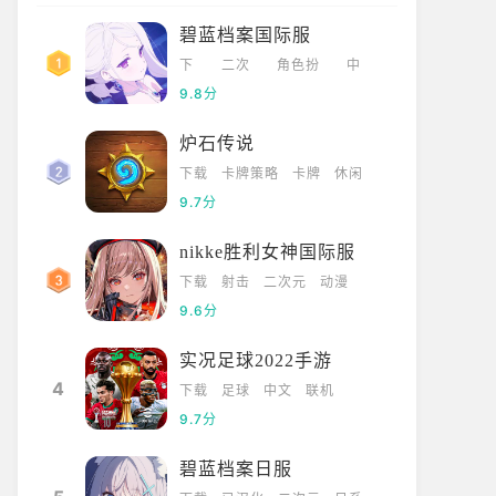
碧蓝档案国际服
下
二次
角色扮
中
载
元
演
文
9.8分
炉石传说
下载
卡牌策略
卡牌
休闲
9.7分
nikke胜利女神国际服
下载
射击
二次元
动漫
9.6分
实况足球2022手游
4
下载
足球
中文
联机
9.7分
碧蓝档案日服