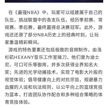
在《最强NBA》中，玩家可以组建属于自己的
队伍，挑战联盟中的各支队伍，经历季前赛、常
规赛、季后赛，最终赢得总决赛冠军。此外，游
戏还还原了部分NBA历史上的经典时刻，让玩
家重温精彩瞬间。
游戏的特色要素还包括极致的音频制作，由洛
杉矶HEXANY音乐工作室操刀，他们曾为迪士
尼、可口可乐等御用，并多次获得业界知名大
奖；先进的光学动捕技术，实现了电影大片般的
视觉体验；倡导健康向上的对抗宗旨，规避暴力
血腥的人设和玩法规则，以公平向上的篮球竞技
为蓝本，打造团队协作配合和多种组合策略的体
育竞技体验。