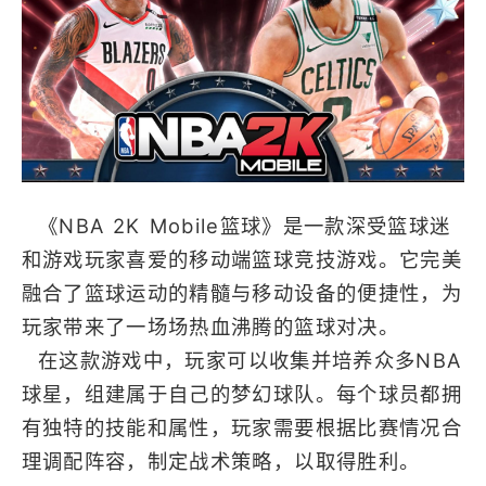
《NBA 2K Mobile篮球》是一款深受篮球迷
和游戏玩家喜爱的移动端篮球竞技游戏。它完美
融合了篮球运动的精髓与移动设备的便捷性，为
玩家带来了一场场热血沸腾的篮球对决。
在这款游戏中，玩家可以收集并培养众多NBA
球星，组建属于自己的梦幻球队。每个球员都拥
有独特的技能和属性，玩家需要根据比赛情况合
理调配阵容，制定战术策略，以取得胜利。