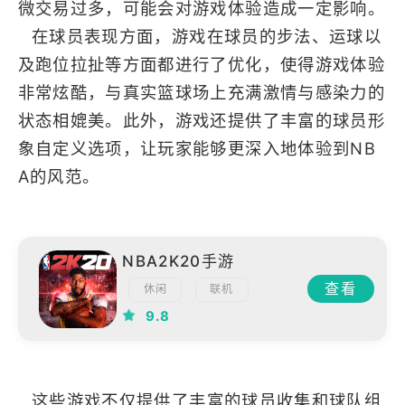
微交易过多，可能会对游戏体验造成一定影响。
在球员表现方面，游戏在球员的步法、运球以
及跑位拉扯等方面都进行了优化，使得游戏体验
非常炫酷，与真实篮球场上充满激情与感染力的
状态相媲美。此外，游戏还提供了丰富的球员形
象自定义选项，让玩家能够更深入地体验到NB
A的风范。
NBA2K20手游
查看
休闲
联机
模拟经营
9.8
这些游戏不仅提供了丰富的球员收集和球队组