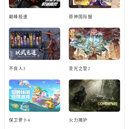
巅峰极速
原神国际服
不良人3
圣光之誓2
保卫萝卜4
火力掩护