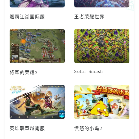
烟雨江湖国际服
王者荣耀世界
Solar Smash
将军的荣耀3
英雄联盟越南服
愤怒的小鸟2