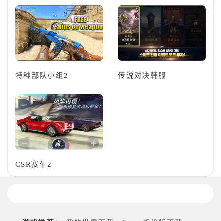
特种部队小组2
传说对决韩服
CSR赛车2