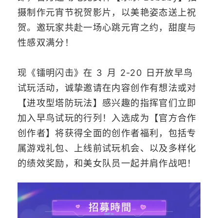
摄制作元宵节祝贺影片，以美艳姿态送上祝
贺。邀玩家共赴一场心跳元宵之约，甜度与
性感双满分！
现《镭明闪击》在 3 月 2-20 日开放早鸟
试玩活动，诚挚邀请在内容创作有想法或对
【进攻型塔防玩法】感兴趣的指挥官们立即
加入早鸟试玩的行列！入选成为【官方合作
创作者】将获得全面的创作者福利，包括专
属游戏礼包、上线前试玩机会、以及多样化
的绩效奖励，和美女队员一起并肩作战吧！