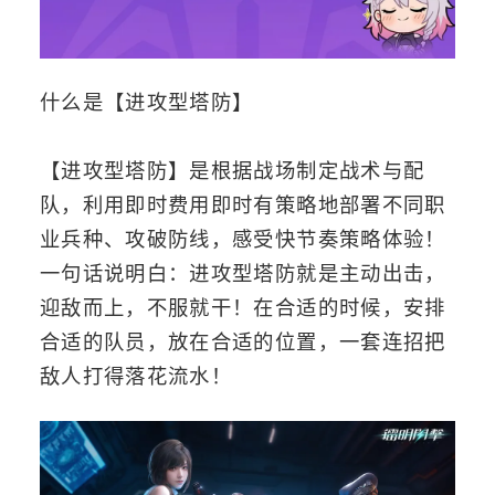
什么是【进攻型塔防】
【进攻型塔防】是根据战场制定战术与配
队，利用即时费用即时有策略地部署不同职
业兵种、攻破防线，感受快节奏策略体验！
一句话说明白：进攻型塔防就是主动出击，
迎敌而上，不服就干！在合适的时候，安排
合适的队员，放在合适的位置，一套连招把
敌人打得落花流水！