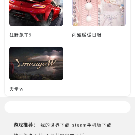
狂野飙车9
闪耀暖暖日服
天堂W
游戏推荐：
我的世界下载
steam手机版下载