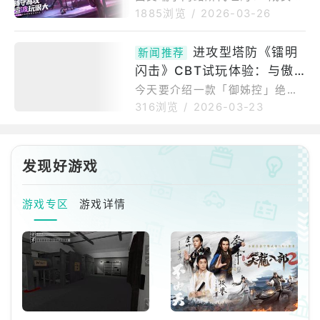
想原创战术RPG《镭明闪击》官
1885浏览
/
2026-03-26
方26）在中国台港澳地区全球首
发，多平台同步上市，指挥官可
进攻型塔防《镭明
新闻推荐
于官网、双平台下载游戏，登录
闪击》CBT试玩体验：与傲
完成任务即可领取超300抽奖
励，更有自选强力SSR角色免费
人御姐一同并肩作战！
今天要介绍一款「御姊控」绝不
送。当前《镭明闪击》已在全球
能错过的策略新作——由艾瑞尔
316浏览
/
2026-03-23
累积超过450万预约玩家，目前
代理的「进攻型塔防」手游《镭
中国台港澳地区玩家登录游戏即
明闪击》！目前正展开创作者招
可领取赛卡卡限定高品质外观、
募，并正式定于3月26日全球首
限定鎏金链动摆饰、黑盾徵募凭
发现好游戏
发，上市当日同步开启与《模型
证*33、西雅摆件等多重预约奖
少女AWAKE》的联动内容。谁说
励！另外随着上市开启，大
塔防游戏只能被动防守？《镭明
游戏专区
游戏详情
闪击》创新融合「进攻式塔防」
与「即时战棋」两大策略玩法，
打破传统防守的框架，挑战你对
战场节奏的掌控，玩转你的指尖
塔防！以下来分享这次受邀参与
创作者试玩CBT删档体验到的核