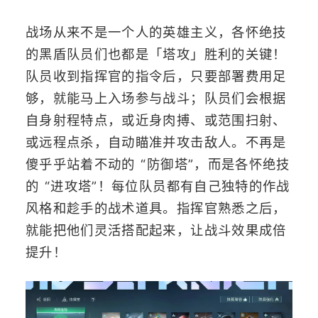
战场从来不是一个人的英雄主义，各怀绝技
的黑盾队员们也都是「塔攻」胜利的关键！
队员收到指挥官的指令后，只要部署费用足
够，就能马上入场参与战斗；队员们会根据
自身射程特点，或近身肉搏、或范围扫射、
或远程点杀，自动瞄准并攻击敌人。不再是
傻乎乎站着不动的 “防御塔”，而是各怀绝技
的 “进攻塔”！每位队员都有自己独特的作战
风格和趁手的战术道具。指挥官熟悉之后，
就能把他们灵活搭配起来，让战斗效果成倍
提升！