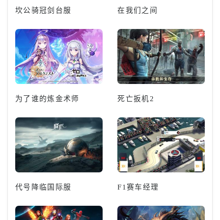
坎公骑冠剑台服
在我们之间
为了谁的炼金术师
死亡扳机2
代号降临国际服
F1赛车经理