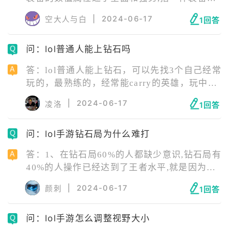
属性完全超出了价值,是游戏中的术语。 lol超
|
2024-06-17
空大人与白
1回答
模什么意思 英雄联盟超模是游戏中的术语,指的
是在某些游戏版本中装备的数值属性过于全面
问：lol普通人能上钻石吗
和强势,指一件装备的属性完全超出了价值,所以
玩家们调侃称超模。
答：lol普通人能上钻石，可以先找3个自己经常
玩的，最熟练的，经常能carry的英雄，玩中路
多游走帮助队友建立优势，中上都应该注意随
|
2024-06-17
凌洛
1回答
时观察全场，打野请多帮劣势和均势路，创造
优势，无论战局如何，不浪，不喷，不送，不
问：lol手游钻石局为什么难打
挂机，不轻敌即可。
答：1、在钻石局60%的人都缺少意识,钻石局有
40%的人操作已经达到了王者水平,就是因为没
有意识而一直卡在钻石局。 2、意识就是观察
|
2024-06-17
颜刺
1回答
敌方位置,揣摩敌人心理。意识和操作不一样,操
作可以慢慢练出来，意识只能是通过自己的大
问：lol手游怎么调整视野大小
脑思考总结得到的。不是打人一个简单的“动