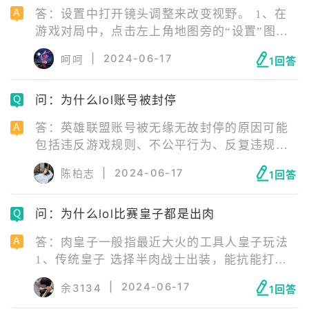
作”就是所谓的意识，意识的增长是非常慢的，
答：设置中打开镜头调整来改变视野。 1、在
是在对局中不断总结累积得到的。
游戏对局中，点击左上角地图旁的“设置”图
标。 2、进入设置界面后，点击右侧的第二个
|
2024-06-17
呵呵
1回答
选项“操作”，滑动界面找到“镜头调整”并开
启。 3、视野没有拉高时，玩家视野中的高地
问：为什么lol账号被封停
塔只能看见一小节，即视野较小时。 4、打开
镜头调整后，会在右上角出现调整图标，将其
答：英雄联盟账号被无缘无故封停的原因可能
拉到最高，此时几乎玩家视野中可以看到整个
包括违反游戏规则、不公平行为、反复违规行
高地塔，即视野变大。
为、玩家举报等。 需要注意的是，封号往往是
|
2024-06-17
陈柏志
1回答
经过管理员审查和判断的结果，通常是有一定
的理由和证据支持的。因此，玩家应该遵守游
问：为什么lol比赛皇子都是出肉
戏规则，避免任何可能违反游戏规则的行为，
以保护自己的账号安全。
答：肉皇子一般指最近大火的工具人皇子玩法
1、传统皇子 选择半肉战士出装，能抗能打，
配合征服者在有不俗的持续伤害同时还有一定
|
2024-06-17
余3134
1回答
的坦度，是不错的选择，是综合能力最强的玩