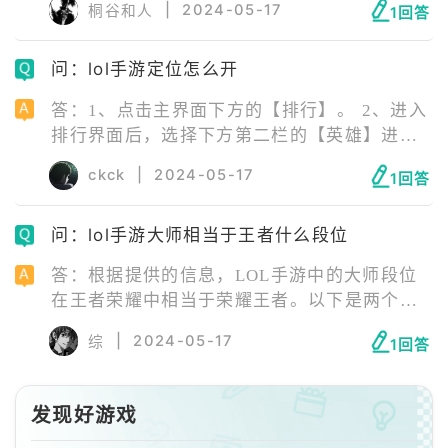
|
2024-05-17
桐谷和人
1回答
可以在对局中使用此表情。 2、玩家拥有熟练
度表情并设置好后，在游戏对局中，按住自己
问：lol手游定位怎么开
玩的英雄，则会在该英雄头上出现表情图标，
滑到“亮牌”即可。 3、亮标后即会立刻在该英
答：1、点击主界面下方的【排行】。 2、进入
雄头上显示，亮标完成。
排行界面后，选择下方第二栏的【英雄】进行
切换，然后随便找一个英雄头像点进去。 3、
ckck
|
2024-05-17
1回答
点击上方中间偏右的【国服】，切换至【战
区】。 4、选择好自己的行政归属，此时战区
问：lol手游大师相当于王者什么段位
定位就完成了。需要注意的是，在开启定位功
能时，需要保证手机的定位系统处于开启状
答：根据提供的信息，LOL手游中的大师段位
态。设置完后重启一下游戏，就能够查看到定
在王者荣耀中相当于荣耀王者。以下是两个游
位结果了。
戏中段位对比的详细说明： LOL手游大师相当
|
2024-05-17
综
1回答
于荣耀王者。这意味着在王者荣耀中，一个玩
家的段位如果达到大师级别，在英雄联盟手游
中对应的段位应该是钻石。
发现好游戏