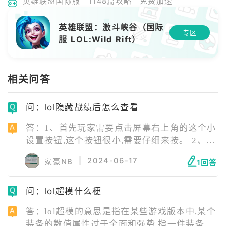
英雄联盟国际服
1148篇攻略
免费加速
英雄联盟：激斗峡谷（国际
专区
服 LOL:Wild Rift）
相关问答
问：lol隐藏战绩后怎么查看
答：1、首先玩家需要点击屏幕右上角的这个小
设置按钮,这个按钮很小,需要仔细来按。 2、进
入综合选项,可以看到个人资料显示比赛记录,然
|
2024-06-17
家豪NB
1回答
后选择关,就可以把这个战绩显示给关闭了。
3、别人点击您的页面,然后就看不到战绩,会显
问：lol超模什么梗
示该玩家隐藏战绩,无法查看了。
答：lol超模的意思是指在某些游戏版本中,某个
装备的数值属性过于全面和强势,指一件装备的