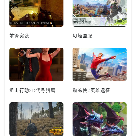
前锋突袭
幻塔国服
狙击行动3D代号猎鹰
蜘蛛侠2英雄远征