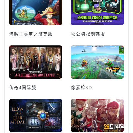
海贼王寻宝之旅美服
坎公骑冠剑韩服
传奇4国际服
像素枪3D