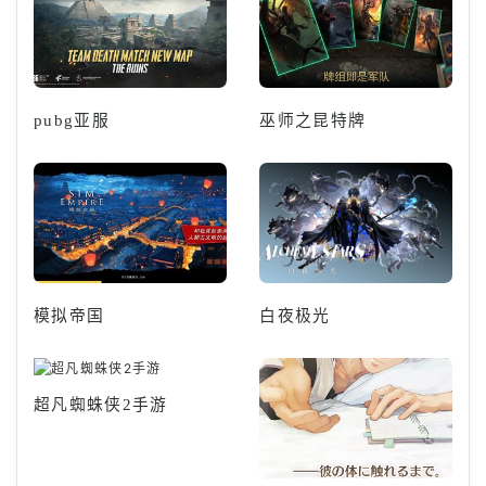
pubg亚服
巫师之昆特牌
模拟帝国
白夜极光
超凡蜘蛛侠2手游