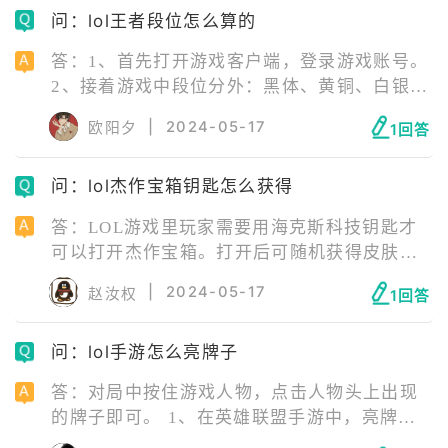
问：lol王者段位怎么算的
充腾讯官方人员进行诈骗。 7、 其他恶劣游戏
行为。
答：1、首先打开游戏客户端，登录游戏账号。
2、接着游戏中段位分外：黑体、黄铜、白银、
黄金、铂金、钻石、大师、宗师、王者。 3、
|
2024-05-17
欧阳夕
1回答
然后大区里所有超凡大师段位胜点最高的500个
玩家为傲世宗师段位。 4、最后傲世宗师胜点
问：lol杰作宝箱钥匙怎么获得
最高的200个玩家为最强王者的段位。
答：LOL游戏里玩家需要用海克斯科技钥匙才
可以打开杰作宝箱。打开后可随机获得皮肤、
皮肤碎片、宝石等。不过杰作宝箱开启的奖励
|
2024-05-17
赵汝权
1回答
跨度比较大，有可能是已拥有的皮肤。海克斯
科技钥匙是由三个钥匙碎片合成的。
问：lol手游怎么亮牌子
答：对局中按住游戏人物，点击人物头上出现
的牌子即可。 1、在英雄联盟手游中，亮牌是
熟练度表情，需要英雄熟练度大于等于5级，才