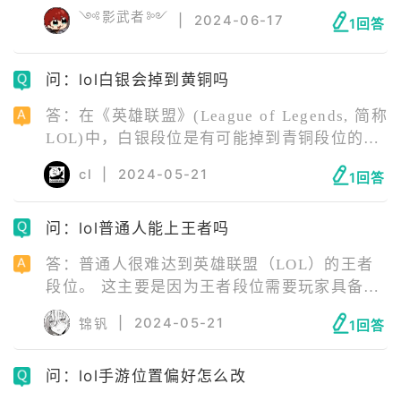
年的德杯主播对抗赛中,小娜宝亮出绝活剑姬,助
༺影武者༻
|
2024-06-17
力队伍赢得胜利。
1回答
问：lol白银会掉到黄铜吗
答：在《英雄联盟》(League of Legends, 简称
LOL)中，白银段位是有可能掉到青铜段位的。
根据游戏机制，翡翠及以下的段位是通过打星
cl
|
2024-05-21
1回答
星来上分的，需要5局3胜才能晋级，如果胜场
不足，就可能会掉段。白银段位的玩家如果表
问：lol普通人能上王者吗
现不佳，输多赢少，就可能会从白银4掉到青铜
1。此外，游戏还有海克斯能量这种兜底机制，
答：普通人很难达到英雄联盟（LOL）的王者
可以用来保段，但需要积累足够的能量条。
段位。 这主要是因为王者段位需要玩家具备极
高的技术、策略理解以及大量的游戏经验，并
|
2024-05-21
锦钒
1回答
且往往还需要有很好的团队合作能力，对于大
多数人来说，达到钻石或大师段位已经相当困
问：lol手游位置偏好怎么改
难。尽管有些人可能会通过投入大量的时间和
努力来尝试达到更高的段位，但这并不常见。