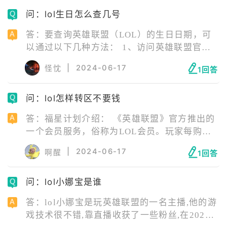
法。 2、肉皇子 肉皇子则是将功能性发挥到极
问：lol生日怎么查几号
致的玩法，他的任务只有两个，抗伤害和开
团，甚至可以出骑士之誓替队友分担伤害，这
答：要查询英雄联盟（LOL）的生日日期，可
种出装可以说没有一点伤害，但是肉到令人发
以通过以下几种方法： 1、访问英雄联盟官方
指。
网站。 2、使用游戏人生的“游戏历程”功能。
|
2024-06-17
怪忱
1回答
3、通过生日查询网页。 4、登录活动地址查
询。 召唤师的生日是根据单个大区召唤师的注
问：lol怎样转区不要钱
册日来计算的，且当月有效。例如，如果您在
2016年11月1日注册了一个大区，那么在2017
答：福星计划介绍： 《英雄联盟》官方推出的
年11月的任意一天登录游戏，都会收到系统提
一个会员服务，俗称为LOL会员。玩家每购买3
示的生日惊喜。
个月的福星计划会员，可以获得1次免费转区的
|
2024-06-17
啊醒
1回答
机会。购买多个月，转区机会可累加。所有的
转区机会在计划存续期间有效，计划到期后额
问：lol小娜宝是谁
外增加180天有效期，到期不使用将自动失效。
答：lol小娜宝是玩英雄联盟的一名主播,他的游
戏技术很不错,靠直播收获了一些粉丝,在2020