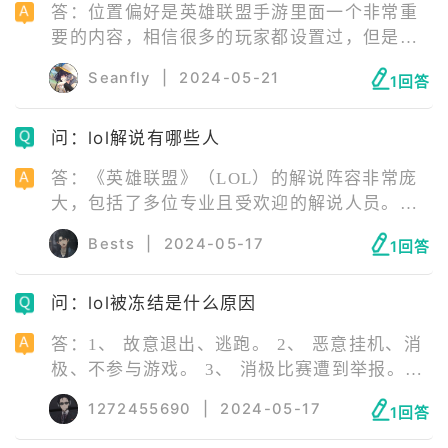
答：位置偏好是英雄联盟手游里面一个非常重
要的内容，相信很多的玩家都设置过，但是如
果玩家想要修改位置偏好呢，具体的修改位置
Seanfly
|
2024-05-21
1回答
在哪里呢？有需要的玩家一起来看看吧。
问：lol解说有哪些人
答：《英雄联盟》（LOL）的解说阵容非常庞
大，包括了多位专业且受欢迎的解说人员。以
下是一些知名的LOL解说： 1、冯雨（艺名：
Bests
|
2024-05-17
1回答
Rita）。 2、张鹤（艺名：瞳夕）。 3、米勒。
4、王继德（Remember）。 5、管泽元。 6、
问：lol被冻结是什么原因
王多多。 此外，还有如wAwa、Cat、长毛、
957、鼓鼓、柯基、赵志铭、小伞、雨童、
答：1、 故意退出、逃跑。 2、 恶意挂机、消
PYL、俊日等众多解说员。这个名单还不包括
极、不参与游戏。 3、 消极比赛遭到举报。
一些非常受欢迎的娱乐型解说，如小智、小漠
4、 在游戏中恶意利用BUG，使用外挂等影响
等。
1272455690
|
2024-05-17
1回答
游戏平衡的软件。 5、 在游戏中发布虚假、诈
骗信息，发表涉及政治、法律等信息。 6、 冒