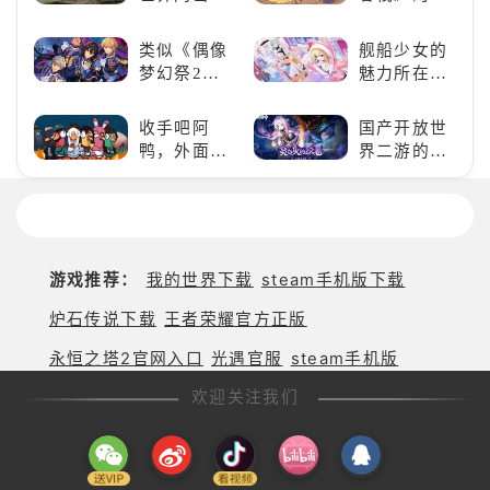
戏
略，无限可
战》
宠类游戏推
改
界
能
（WOTB）
荐！快来养
写
类似《偶像
舰船少女的
的
的军事类游
赛博宠物
战
梦幻祭2》
魅力所在：
东
戏推荐！快
吧！
斗
的二次元音
《碧蓝航
方
带上你最心
格
游推荐：完
线》
巨
收手吧阿
国产开放世
爱的装备出
局！
美还原偶像
兽，
鸭，外面全
界二游的里
发吧！
魅力，共同
引
是好鹅！！
程碑：《原
打造最强偶
爆
神》
像团
全
球
期
游戏推荐：
我的世界下载
steam手机版下载
待！
炉石传说下载
王者荣耀官方正版
永恒之塔2官网入口
光遇官服
steam手机版
欢迎关注我们