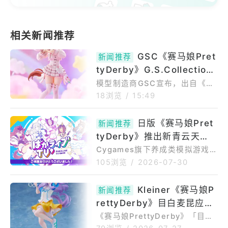
GSC《赛马娘Pret
新闻推荐
tyDerby》G.S.Collection
[不融的砂糖点心]奥斯顿真弓
模型制造商GSC宣布，出自《赛
马娘PrettyDerby》的「G.S.Co
模型 预定2027年9月贩售
18浏览
/
15:49
llection[不融的砂糖点心]奥斯
顿真弓」的1/7比例模型，商品预
日版《赛马娘Pret
新闻推荐
购期间为2026年08月04日〜20
tyDerby》推出新青云天
26年09月23日；商品发售日期
预定于2027年9月贩售。◆弹嫩
空、目白光明泳装以及故事活
Cygames旗下养成类模拟游戏
柔软甜点小真，现在正是应援的
《赛马娘PrettyDerby（ウマ娘
动
105浏览
/
2026-07-30
好时机喔？出自游戏《赛马娘Pr
プリティーダービー）》〈日
ettyDerby》，「奥斯顿真弓」
版〉（iOS/Android/PCDMMg
Kleiner《赛马娘P
身穿情人节服装登场。名符其实
新闻推荐
ameplayer）在07/29的官方直
的[不融的砂糖点心]，全身上
rettyDerby》目白麦昆应援
播中公布了隔天开始的新一波马
娘卡池、支援卡池以及游戏新情
Ver模型 预计2027年3月贩
《赛马娘PrettyDerby》「目白
报。07/30开始的故事活动为
麦昆应援Ver.1/7比例模型」商品