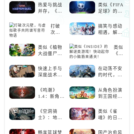
伝・极]ファインモーション育成
热爱与挑战
类似《FIFA
情报新支援卡池PU角色则为SSR
并存，《游
足球》的足
优秀素
戏王：大师
球类比赛推
决斗》，牌
荐！快来赢
打破
搞笑与感动
佬都爱玩的
得世界冠军
次元
相遇，解锁
游戏是啥
吧！
壁，
多元化角色
样？
与虚
的魅力
类似《植物
类似
拟歌
大战僵尸》
《INSID
手共
的卡牌策略
的解
同谱
游戏，休闲
谜类
快速上手与
在动荡不安
写音
娱乐尽在手
游
深度战术兼
的时代，踏
符物
中！
戏！
备，《彩虹
入暗影世界
语
快动
六号M》是
《鸣潮》
从角色扮演
起你
否值得入
1.4：新角
到王国经
的小
手？
色、新剧
营，这款手
脑筋
情，全新冒
游为何能俘
来通
《空洞骑
类似《雀
险体验！
获玩家心？
关！
士》：地下
魂》的日系
世界的深度
游戏推荐！
探索与极致
好看的ACG
畅享篮球梦
国产治愈风