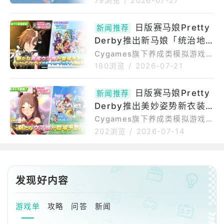
售
79浏览
/
2026-07-27
「那年夏天的QueSeraSera(あ
介绍本商品出自游戏《赛马娘Pr
の夏のケセラセラ)※QueSeraS
ettyDerby》，将支援卡「[全力
日版赛马娘Pretty
era为西洋名言及歌曲，意为顺
新闻推荐
应援！是也！？]目白麦昆」立体
其自然或船到桥头自然直」，同
Derby推出新马娘「统治地
化。由Kleiner推出的1/7比例涂
时开
装完成品模型，再现了角色身穿
位」
Cygames旗下养成类模拟游戏
白蓝黄配色制服、全力应援的经
《赛马娘PrettyDerby（ウマ娘
180浏览
/
2026-07-21
典姿态。商品包含本体及特制台
プリティーダービー）》〈日
座，随风飘扬的长发与裙摆、帽
版〉（iOS/Android/PCDMMg
日版赛马娘Pretty
子与扩音器等小物细节精致呈
新闻推荐
ameplayer/PCSteam）07/20
现，多彩缤纷的台座衬托整体气
Derby推出美妙姿势新衣装
公布了隔天开始的新一波马娘卡
氛。本品比例为1/7，全
池以及支援卡池。新马娘卡池PU
「面华煌彩传・极」、优秀素
Cygames旗下养成类模拟游戏
角色为★★★统治地位[Monoch
《赛马娘PrettyDerby（ウマ娘
质新支援「两手满满、小仓之
202浏览
/
2026-07-14
romeGM]ルーラーシップ：统
プリティーダービー）》〈日
爱」
治地位是从黑白棋等古典游戏到
版〉（iOS/Android/PCDMMg
现代作品，热爱所有桌游的重度
ameplayer/PCSteam）07/09
桌游玩家。擅长运用计谋掌控局
公布了隔天开始的新一波马娘卡
发现好内容
势，是头
池以及支援卡池。新马娘卡池PU
角色为★★★美妙姿势[麺华煌彩
伝・极]ファインモーション。美
游戏单
攻略
问答
新闻
妙姿势★★★美妙姿势[麺华煌彩