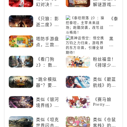
冒险
看板娘们等
幻对决！
解谜游戏
着你！
《NBA
《落日山
2K24梦幻球
丘》
《只狼：影
《泰
队》类似游
逝二度》：
坦
戏精选
一场惊心动
陨
魄的忍者之
落
塔防手游盘
黑
旅
2》：
点，三款不
神
操
容错过的塔
话
控
防佳作
悟
《看门狗
粉丝福音！
泰
空：
2》：数字
《排球少
坦，
悟
世界的精彩
年!!FLY
主
空
狂欢
HIGH!!》手
宰
“跳伞模拟
类似《碧蓝
携
游还原经典
未
器”？要
航线》的养
万
名场面
来
“苟”还是要
成类游戏！
钧
战
“刚”？
养成你的梦
之
类似《银河
《赛马娘
场；
想！
Pretty
力
境界线》的
跑
Derby》：
归
二次元战棋
酷
一场跨次元
来，
类手游推
类似《坦克
类似《仓鼠
突
的竞速之旅
游
荐：极致策
世界闪击
客栈》的萌
袭，