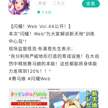
查看
养成
二次元
策略
模拟经营
9.8分
模拟
竖屏
【闪耀！Web Vol.44公开！】
本次"闪耀！Web"为大家解说新天地"训练
中心岛"！
现场监督塔克·布莱恩先生表示：
"充分利用严峻地形打造的育成设施！在大自
然中释放赛马娘的本能！这些都能将身体能
力发挥到120%！！"
#赛马娘 #闪耀Web