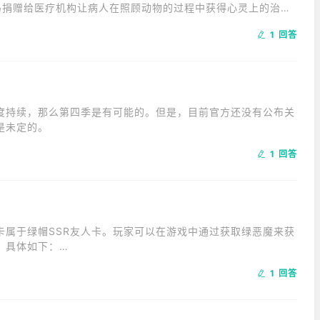
马捐赠给医疗机构让病人在照顾动物的过程中获得心灵上的治
待，实验周期结束后会送往马匹疗养院直接送入马匹疗养院；
1 回答
度持续，那么第四季是有可能的。但是，目前官方还没有公布关
是未定的。
1 回答
卡属于绿帽SSR友人卡。玩家可以在游戏中通过获取绿恶魔来获
体如下：

1 回答
全神贯注技能。