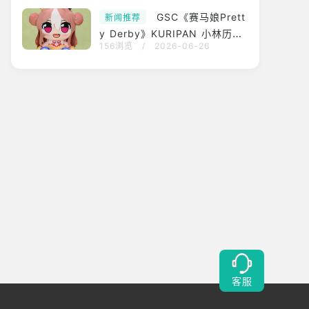
GSC《赛马娘Prett
新闻推荐
y Derby》KURIPAN 小林历奇/
156浏览
/
2026-06-26
北幸樽前玩偶 预定2026年12月
贩售
客服