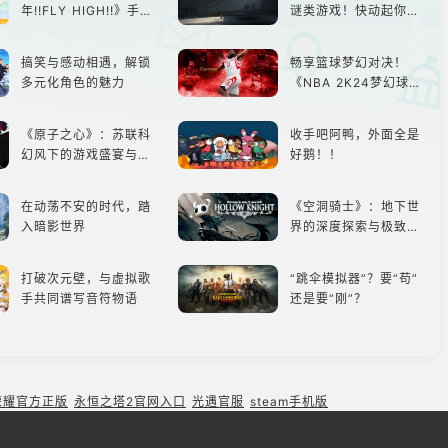
年!!FLY HIGH!!》手游
谜类游戏！快动起你的
还原经典名场面
小脑筋来通关！
搞笑与感动相遇，解锁
畅享篮球梦幻对决！
多元化角色的魅力
《NBA 2K24梦幻球
队》类似游戏精选
《原子之心》：苏联科
收手吧阿鸭，外面全是
幻风下的游戏盛宴与瑕
好鹅！！
疵
在动荡不安的时代，踏
《空洞骑士》：地下世
入暗影世界
界的深度探索与极致冒
险
打破次元壁，与虚拟歌
“跳伞模拟器”？要“苟”
手共同谱写音符物语
还是要“刚”？
《赛马娘Pretty Derb
《只狼：影逝二度》：
y》：一场跨次元的竞
一场惊心动魄的忍者之
速之旅
旅
荣耀官方正版
永恒之塔2官网入口
光遇官服
steam手机版
类似《银河境界线》的
《鸣潮》1.4：新角
二次元战棋类手游推
色、新剧情，全新冒险