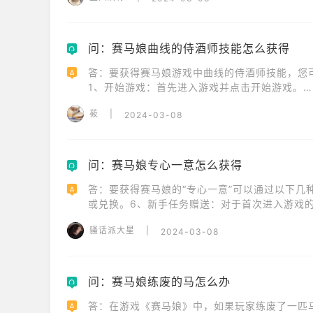
问：赛马娘曲线的侍酒师技能怎么获得
Q
答：要获得赛马娘游戏中曲线的侍酒师技能，您可
A
1、开始游戏：首先进入游戏并点击开始游戏。

2、选择关卡：在游戏界面中点击关卡选项。

莜
|
2024-03-08
3、挑战关卡：在关卡界面中选择您想要挑战的关卡
4、进行比赛：点击挑战按钮，然后进行比赛。

5、赢得比赛：在比赛中努力奔跑，争取赢得第一名
完成以上步骤后，您就能获得曲线的侍酒师技能
问：赛马娘专心一意怎么获得
Q
答：要获得赛马娘的“专心一意”可以通过以下几
A
或兑换。6、新手任务赠送：对于首次进入游戏的
意，上述信息可能会随游戏更新而变化，具体如何
骚话派大星
|
2024-03-08
问：赛马娘练废的马怎么办
Q
答：在游戏《赛马娘》中，如果玩家练废了一匹
A