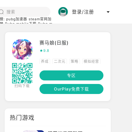
登录/注册
搜:
pubg加速器
steam官网加
器
Pubg mobile下载
Pubg m
际服
碧蓝档案下载
赛马娘(日服)
9.8
养成
二次元
策略
模拟经营
模拟
竖屏
专区
扫码下载
OurPlay免费下载
热门游戏