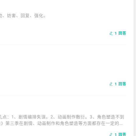
现的概率较低。

、妨害、回复、强化。

前育成马娘的可加点技能池的方式尚且不明。

1 回答
ント)后，在卡片的说明中有可以选择的详细效果图标的剧情，会提
1 回答
几点：1、剧情编排失误。2、动画制作敷衍。3、角色塑造不到
娘》第三季在剧情、动画制作和角色塑造等方面都存在一定的问
，每个人的审美和评价标准都不同，因此对于这部作品的具体评
1 回答