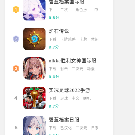
碧蓝档案国际服
下
二次
角色扮
中
载
元
演
文
9.8分
炉石传说
下载
卡牌策略
卡牌
休闲
9.7分
nikke胜利女神国际服
下载
射击
二次元
动漫
9.6分
实况足球2022手游
4
下载
足球
中文
联机
9.7分
碧蓝档案日服
5
下载
已汉化
二次元
日系