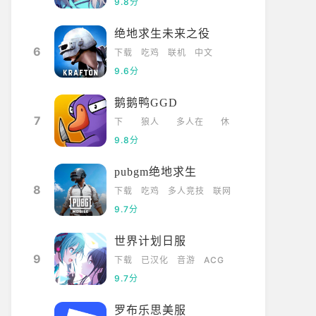
9.8分
绝地求生未来之役
6
下载
吃鸡
联机
中文
9.6分
鹅鹅鸭GGD
7
下
狼人
多人在
休
载
杀
线
闲
9.8分
pubgm绝地求生
8
下载
吃鸡
多人竞技
联网
9.7分
世界计划日服
9
下载
已汉化
音游
ACG
9.7分
罗布乐思美服