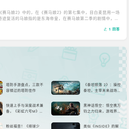
《赛马娘2》中的，在《赛马娘2》的第七集中，目白麦昆用一场
奇迹复活的马娘指的是东海帝皇，在赛马娘第二季的剧情中，她
的修养后，重新回到的赛场，最终获得5连冠，所以被粉丝被称
1 回答
塔防手游盘点，三款不
《泰坦陨落 2》：操控
容错过的塔防佳作
泰坦，主宰未来战场；
跑酷突袭，改写战斗格
局！
快速上手与深度战术兼
黑神话悟空：悟空携万
备，《彩虹六号M》是
钧之力归来，游戏界的
否值得入手？
东方巨兽，引爆全球期
待！
粉丝福音！《排球少
类似《INSIDE》的解