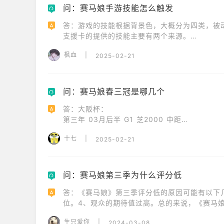
1、可以让马娘通过使用娃娃机获得心情奖励，但出
问：赛马娘手游技能怎么触发
Q
2、玩家还需要注意第二年才能遇见娃娃机。
答：游戏的技能根据背景色，大概分为四类，被动
A
支援卡的提供的技能主要有两个来源。

持有技能：所持スキル中的技能，具体如何进入当
枫血
|
2025-02-21
剧情hint：触发支援卡的育成剧情(育成イベ
供相应技能的hint，同时解锁相应技能。
问：赛马娘春三冠是哪几个
Q
答：大阪杯：

A
第三年 03月后半 G1 芝2000 中距离

十七
|
2025-02-21
天皇赏春：

第三年 04月后半 G1 芝3200 长距离

宝塚纪念：

问：赛马娘第三季为什么评分低
Q
第三年 06月后半 G1 芝2200 中距离
答：《赛马娘》第三季评分低的原因可能有以下
A
位。4、观众的期待值过高。总的来说，《赛马
题，这些问题共同导致了评分的降低。尽管如此
生只爱你
|
2024-03-08
价还需要根据个人喜好和观看体验来判断。