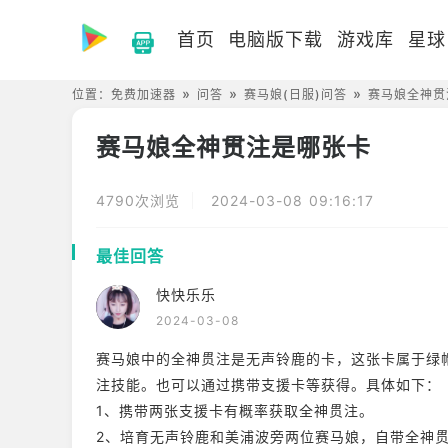
首页
电脑版下载
游戏库
星球
位置：
免费加速器
问答
赛马娘(日服)问答
赛马娘全神贯
赛马娘全神贯注是哪张卡
4790次浏览
2024-03-08 09:16:17
最佳回答
快快乐乐
2024-03-08
赛马娘中的全神贯注是无声铃鹿的卡，这张卡属于绿
注技能。也可以通过携带支援卡等获得。具体如下：
1、携带两张支援卡有概率获取全神贯注。
2、培育无声铃鹿和美浦波旁两位赛马娘，自带全神