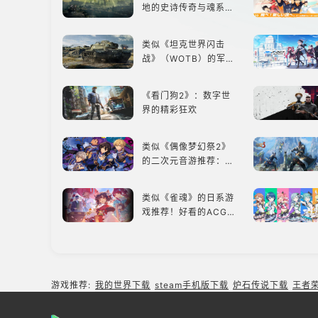
地的史诗传奇与魂系新
巅峰
类似《坦克世界闪击
战》（WOTB）的军事
类游戏推荐！快带上你
最心爱的装备出发吧！
《看门狗2》：数字世
界的精彩狂欢
类似《偶像梦幻祭2》
的二次元音游推荐：完
美还原偶像魅力，共同
打造最强偶像团
类似《雀魂》的日系游
戏推荐！好看的ACG看
板娘们等着你！
类似《纪念碑谷》的解
谜类游戏推荐：体验沉
浸式解谜，拾取遗失的
游戏推荐:
我的世界下载
steam手机版下载
炉石传说下载
王者
碎片
《Ori》《空洞骑士》
《死亡细胞》横向对