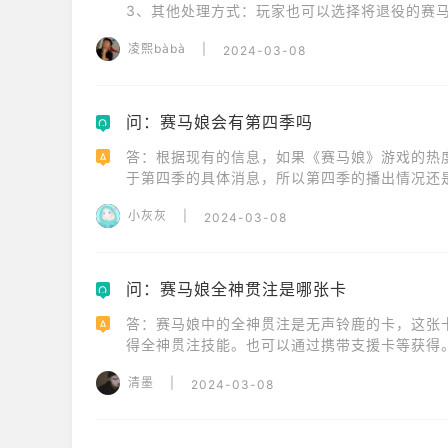
3、其他处理方式：玩家也可以选择将退役的赛
愈；捐送给动物科学研究所确保马匹不会受到虐
凌熙bàbà
|
2024-03-08
问：赛马娘会有第四季吗
Q
答：根据现有的信息，如果《赛马娘》游戏的热
A
于第四季的具体消息，所以第四季的播出情况还
小灰灰
|
2024-03-08
问：赛马娘全神贯注是哪张卡
Q
答：赛马娘中的全神贯注是无声铃鹿的卡，这张
A
得全神贯注技能。也可以通过携带支援卡等获得。具
1、携带两张支援卡有概率获取全神贯注。

清墨
|
2024-03-08
2、培育无声铃鹿和美浦波旁两位赛马娘，自带