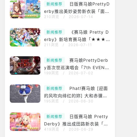
日版赛马娘PrettyD
新闻推荐
erby推出美妙姿势新衣装「面华
210浏览
/
2026-07-14
煌彩传・极」、优秀素质新支援
「两手满满、小仓之爱」
《赛马娘 Pretty D
新闻推荐
erby》新培育赛马娘「★★★
211浏览
/
2026-07-11
[面华煌彩传·极]美妙姿势」登
场！
赛马娘PrettyDerb
新闻推荐
y首次世巡演唱会「7th EVENT
199浏览
/
2026-07-02
WORLD TOUR」东京公演开放
Phat!赛马娘 [迎面
新闻推荐
的风吹向绯红的妳] 大和赤骥模
195浏览
/
2026-06-30
型 预定2027年6月贩售
日版赛马娘 Pretty
新闻推荐
Derby》推出成田路新衣装「万
419浏览
/
2026-06-29
福龙汤传・顶」以及育成剧本