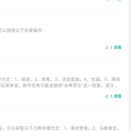
以按照以下步骤操作：

1 回答
。

。

了。
种方式：1、继承。2、培育。3、活动奖励。4、合成。5、购买
玩家来说，新手任务可能会提供“全神贯注”这一技能。请注
获得“专心一意”应以游戏内的实际情况为准。
1 回答
马，可以采取以下几种处理方式：1、凑合使用。2、马娘放生。