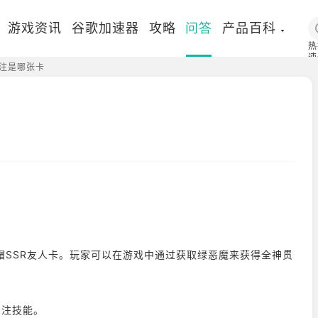
游戏资讯
谷歌加速器
攻略
问答
产品百科
热
速
注是哪张卡
国
帽SSR友人卡。玩家可以在游戏中通过获取绿恶魔来获得全神贯
贯注技能。