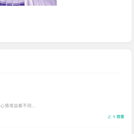
情增益都不同。

1 回答