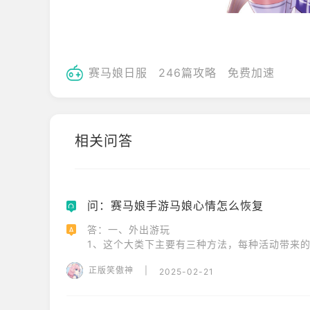
赛马娘日服
246篇攻略
免费加速
相关问答
问：赛马娘手游马娘心情怎么恢复
Q
答：一、外出游玩

A
1、这个大类下主要有三种方法，每种活动带来的心
2、散步，心情+1或体力+10。

正版笑傲神
|
2025-02-21
3、KTV唱歌，心情+2。

二、额外事件
