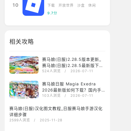
10
下载
开放世界
沙盒
休闲
9.7分
相关攻略
赛马娘(日服)2.28.5版本更新_
赛马娘(日服)2.28.5最新版下载
524人浏览
/ 2026-07-11
安装
赛马娘日服 Magia Exedra
2026最新版如何下载？国内手
103人浏览
/ 2026-07-11
机下载安装赛马娘日服 Magia
Exedra方法介绍
赛马娘(日服)汉化图文教程_日服赛马娘手游汉化
详细步骤
2599人浏览
/ 2025-11-28