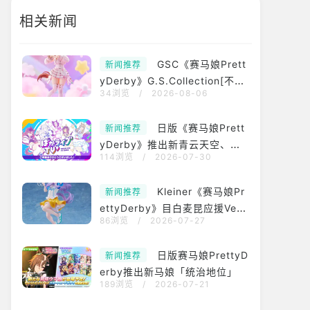
相关新闻
GSC《赛马娘Prett
新闻推荐
yDerby》G.S.Collection[不融
34浏览
/
2026-08-06
的砂糖点心]奥斯顿真弓模型 预
定2027年9月贩售
日版《赛马娘Prett
新闻推荐
yDerby》推出新青云天空、目
114浏览
/
2026-07-30
白光明泳装以及故事活动
Kleiner《赛马娘Pr
新闻推荐
ettyDerby》目白麦昆应援Ver
86浏览
/
2026-07-27
模型 预计2027年3月贩售
日版赛马娘PrettyD
新闻推荐
erby推出新马娘「统治地位」
189浏览
/
2026-07-21