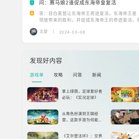
问：赛马娘2谁促成东海帝皇复活
Q
答：目白麦昆让东海帝王奇迹复活。东海帝王是
A
领放带来的胜利，并促成东海帝王的奇迹复活。
腿骨折后错了非常重要的比赛，后面经过长时间
北望
|
2024-03-08
为“奇迹复活的马娘”。
发现好内容
游戏单
攻略
问答
新闻
掌上绿荫，足球爱好者
必玩：《实况足球》
从角色扮演到王国经
营，这款手游为何能俘
获玩家心？
《艾尔登法环》：交界