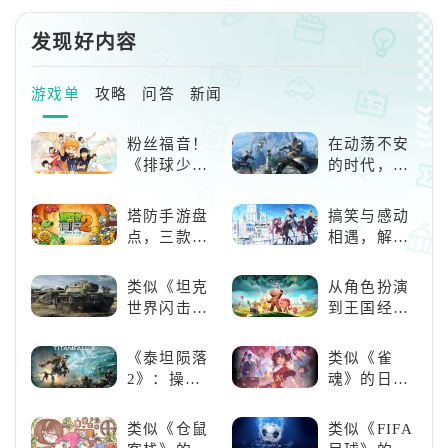
果想要风元素主角当C，可以搭配
素战技时，如果角色的元素能量高
一套五星风元素加成的圣遗物。
发现好内容
2、岩元素推荐【赌徒+角斗】、
【角斗+宗室】.岩元素的主角相对
来说输出能力还是非常强的，所以
游戏单
攻略
问答
新闻
使用相应的输出套装进行组合搭
配，在攻击boss的时候可以打出
粉丝福音！
在动荡不安
高额的伤害，上面两套加伤害的圣
《排球少
的时代，踏
遗物都是比
年!!FLY
入暗影世界
HIGH!!》手
塔防手游盘
搞笑与感动
游还原经典
点，三款不
相遇，解锁
名场面
容错过的塔
多元化角色
防佳作
的魅力
类似《坦克
从角色扮演
世界闪击
到王国经
战》
营，这款手
（WOTB）
游为何能俘
《泰坦陨落
类似《雀
的军事类游
获玩家心？
2》：操控
魂》的日系
戏推荐！快
泰坦，主宰
游戏推荐！
带上你最心
未来战场；
好看的ACG
类似《仓鼠
类似《FIFA
爱的装备出
跑酷突袭，
看板娘们等