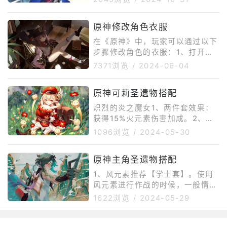
原神修改角色衣服
在《原神》中，玩家可以通过以下
步骤修改角色的衣服：1、打开游
戏并登录到你的游戏账号。2、选
7371浏览
/
2024-06-04
择一个已创建的角色并进入游戏世
界。3、点击右上角的角色头像进
原神可莉圣遗物搭配
入角色详细属性查看列表。4、选
择你想要更换服装的角色，返回属
炽烈的炎之魔女1、两件套效果：
性详情页面。5、点击升级左边的
获得15%火元素伤害加成。2、四
衣架图标，进入服装服饰页面。
件套效果：超载、燃烧、烈绽放反
1096浏览
/
2024-05-30
6、选择你想要更换的服装后，点
应造成的伤害提升40%，蒸发、融
击下方的替换即可更换成功。此
化反应的加成系数提高15%。施放
外，玩家还可以通过指令服界面
原神主角圣遗物搭配
元素战技后的10秒内，2件套的效
输入特定的指令代码来修改角色的
果提高50%，该效果最多叠加3
1、风元素推荐【学士套】。使用
服装。这需要在
次。3、获取途径：无妄引咎密
风元素进行作战的时候，一般情况
宫：祝圣秘境：寒霜Ⅲ至Ⅳ概率掉
下就是充当工具人的作用，刚好契
1622浏览
/
2024-05-29
落、合成台“还圣奥迹”获取。追忆
合学士套的套装效果，可以不断的
之注连1、两件套效果：攻击力提
给队伍进行充能，非常的实用，如
高18%。2、四件套效果：释放元