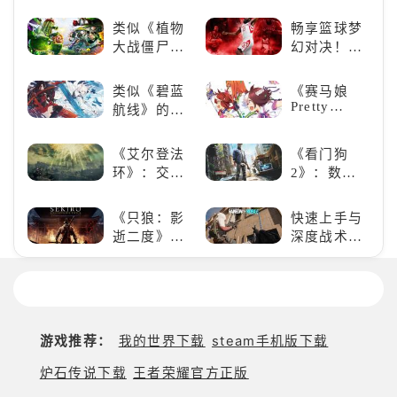
戏王：大师
世界的深度
决斗》，牌
探索与极致
类似《植物
畅享篮球梦
佬都爱玩的
冒险
大战僵尸》
幻对决！
游戏是啥
的卡牌策略
《NBA
样？
游戏，休闲
2K24梦幻球
类似《碧蓝
《赛马娘
娱乐尽在手
队》类似游
Pretty
航线》的养
中！
戏精选
Derby》：
成类游戏！
一场跨次元
养成你的梦
《艾尔登法
《看门狗
的竞速之旅
想！
环》：交界
2》：数字
地的史诗传
世界的精彩
奇与魂系新
狂欢
《只狼：影
快速上手与
巅峰
逝二度》：
深度战术兼
一场惊心动
备，《彩虹
魄的忍者之
六号M》是
旅
否值得入
手？
游戏推荐：
我的世界下载
steam手机版下载
炉石传说下载
王者荣耀官方正版