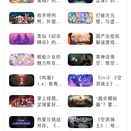
客栈》的萌
足球》的足
发吧！
改写战斗格
着你！
宠类游戏推
球类比赛推
局！
荐！快来养
荐！快来赢
收手吧阿
打破次元
赛博宠物
得世界冠军
鸭，外面全
壁，与虚拟
吧！
吧！
是好鹅！！
歌手共同谱
写音符物语
类似《纪念
国产治愈风
碑谷》的解
解谜游戏
谜类游戏推
《落日山
荐：体验沉
丘》
舰船少女的
黑神话悟
浸式解谜，
魅力所在：
空：悟空携
拾取遗失的
《碧蓝航
万钧之力归
碎片
线》
来，游戏界
《鸣潮》
《Ori》《空
的东方巨
1.4：新角
洞骑士》
兽，引爆全
色、新剧
《死亡细
球期待！
情，全新冒
胞》横向对
掌上绿荫，
“跳伞模拟
险体验！
比，不知道
足球爱好者
器”？要
入手那个看
必玩：《实
“苟”还是要
这里
况足球》
“刚”？
热爱与挑战
《空洞骑
并存，《游
士》：地下