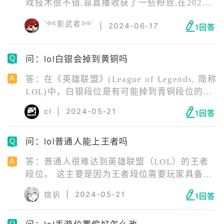
戏技术很不错,靠直播收获了一些粉丝,在2020
年的德杯主播对抗赛中,小娜宝亮出绝活剑姬,助
༺影武者༻
|
2024-06-17
力队伍赢得胜利。
1回答
问：lol白银会掉到黄铜吗
答：在《英雄联盟》(League of Legends, 简称
LOL)中，白银段位是有可能掉到青铜段位的。
根据游戏机制，翡翠及以下的段位是通过打星
cl
|
2024-05-21
1回答
星来上分的，需要5局3胜才能晋级，如果胜场
不足，就可能会掉段。白银段位的玩家如果表
问：lol普通人能上王者吗
现不佳，输多赢少，就可能会从白银4掉到青铜
1。此外，游戏还有海克斯能量这种兜底机制，
答：普通人很难达到英雄联盟（LOL）的王者
可以用来保段，但需要积累足够的能量条。
段位。 这主要是因为王者段位需要玩家具备极
高的技术、策略理解以及大量的游戏经验，并
|
2024-05-21
锦钒
1回答
且往往还需要有很好的团队合作能力，对于大
多数人来说，达到钻石或大师段位已经相当困