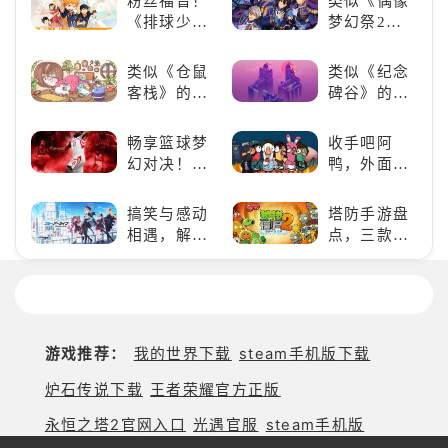
粉丝福音！
类似《偶像
得世界冠军
《排球少
梦幻祭2》
吧！
年!!FLY
的二次元音
HIGH!!》手
游推荐：完
类似《仓鼠
类似《纪念
游还原经典
美还原偶像
客栈》的萌
碑谷》的解
名场面
魅力，共同
宠类游戏推
谜类游戏推
打造最强偶
荐！快来养
荐：体验沉
畅享篮球梦
收手吧阿
像团
赛博宠物
浸式解谜，
幻对决！
鸭，外面全
吧！
拾取遗失的
《NBA
是好鹅！！
碎片
2K24梦幻球
搞笑与感动
塔防手游盘
队》类似游
相遇，解锁
点，三款不
戏精选
多元化角色
容错过的塔
的魅力
防佳作
游戏推荐：
我的世界下载
steam手机版下载
炉石传说下载
王者荣耀官方正版
永恒之塔2官网入口
光遇官服
steam手机版