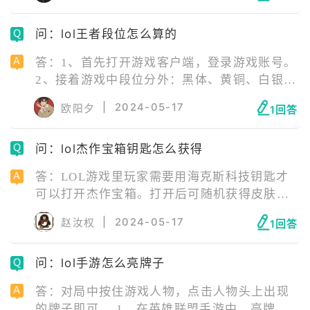
骗信息，发表涉及政治、法律等信息。 6、 冒
问：lol王者段位怎么算的
充腾讯官方人员进行诈骗。 7、 其他恶劣游戏
行为。
答：1、首先打开游戏客户端，登录游戏账号。
2、接着游戏中段位分外：黑体、黄铜、白银、
黄金、铂金、钻石、大师、宗师、王者。 3、
|
2024-05-17
欧阳夕
1回答
然后大区里所有超凡大师段位胜点最高的500个
玩家为傲世宗师段位。 4、最后傲世宗师胜点
问：lol杰作宝箱钥匙怎么获得
最高的200个玩家为最强王者的段位。
答：LOL游戏里玩家需要用海克斯科技钥匙才
可以打开杰作宝箱。打开后可随机获得皮肤、
皮肤碎片、宝石等。不过杰作宝箱开启的奖励
|
2024-05-17
赵汝权
1回答
跨度比较大，有可能是已拥有的皮肤。海克斯
科技钥匙是由三个钥匙碎片合成的。
问：lol手游怎么亮牌子
答：对局中按住游戏人物，点击人物头上出现
的牌子即可。 1、在英雄联盟手游中，亮牌是