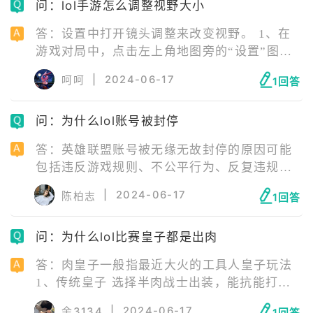
问：lol手游怎么调整视野大小
脑思考总结得到的。不是打人一个简单的“动
作”就是所谓的意识，意识的增长是非常慢的，
答：设置中打开镜头调整来改变视野。 1、在
是在对局中不断总结累积得到的。
游戏对局中，点击左上角地图旁的“设置”图
标。 2、进入设置界面后，点击右侧的第二个
|
2024-06-17
呵呵
1回答
选项“操作”，滑动界面找到“镜头调整”并开
启。 3、视野没有拉高时，玩家视野中的高地
问：为什么lol账号被封停
塔只能看见一小节，即视野较小时。 4、打开
镜头调整后，会在右上角出现调整图标，将其
答：英雄联盟账号被无缘无故封停的原因可能
拉到最高，此时几乎玩家视野中可以看到整个
包括违反游戏规则、不公平行为、反复违规行
高地塔，即视野变大。
为、玩家举报等。 需要注意的是，封号往往是
|
2024-06-17
陈柏志
1回答
经过管理员审查和判断的结果，通常是有一定
的理由和证据支持的。因此，玩家应该遵守游
问：为什么lol比赛皇子都是出肉
戏规则，避免任何可能违反游戏规则的行为，
以保护自己的账号安全。
答：肉皇子一般指最近大火的工具人皇子玩法
1、传统皇子 选择半肉战士出装，能抗能打，
配合征服者在有不俗的持续伤害同时还有一定
|
2024-06-17
余3134