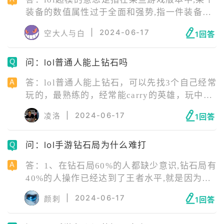
装备的数值属性过于全面和强势,指一件装备的
属性完全超出了价值,是游戏中的术语。 lol超
|
2024-06-17
空大人与白
1回答
模什么意思 英雄联盟超模是游戏中的术语,指的
是在某些游戏版本中装备的数值属性过于全面
问：lol普通人能上钻石吗
和强势,指一件装备的属性完全超出了价值,所以
玩家们调侃称超模。
答：lol普通人能上钻石，可以先找3个自己经常
玩的，最熟练的，经常能carry的英雄，玩中路
多游走帮助队友建立优势，中上都应该注意随
|
2024-06-17
凌洛
1回答
时观察全场，打野请多帮劣势和均势路，创造
优势，无论战局如何，不浪，不喷，不送，不
问：lol手游钻石局为什么难打
挂机，不轻敌即可。
答：1、在钻石局60%的人都缺少意识,钻石局有
40%的人操作已经达到了王者水平,就是因为没
有意识而一直卡在钻石局。 2、意识就是观察
|
2024-06-17
颜刺
1回答
敌方位置,揣摩敌人心理。意识和操作不一样,操
作可以慢慢练出来，意识只能是通过自己的大