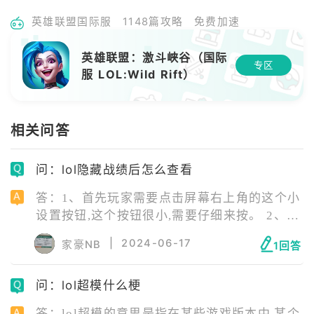
英雄联盟国际服
1148篇攻略
免费加速
英雄联盟：激斗峡谷（国际
专区
服 LOL:Wild Rift）
相关问答
问：lol隐藏战绩后怎么查看
答：1、首先玩家需要点击屏幕右上角的这个小
设置按钮,这个按钮很小,需要仔细来按。 2、进
入综合选项,可以看到个人资料显示比赛记录,然
|
2024-06-17
家豪NB
1回答
后选择关,就可以把这个战绩显示给关闭了。
3、别人点击您的页面,然后就看不到战绩,会显
问：lol超模什么梗
示该玩家隐藏战绩,无法查看了。
答：lol超模的意思是指在某些游戏版本中,某个