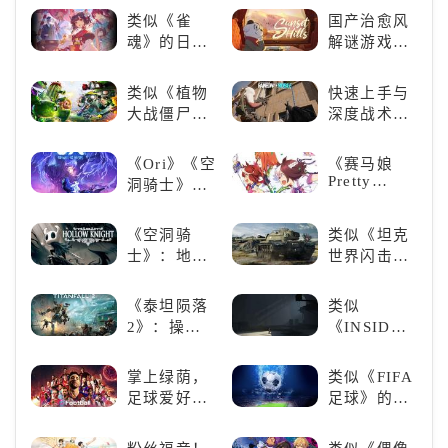
游戏盛宴与
类似《雀
国产治愈风
瑕疵
魂》的日系
解谜游戏
游戏推荐！
《落日山
好看的ACG
丘》
类似《植物
快速上手与
看板娘们等
大战僵尸》
深度战术兼
着你！
的卡牌策略
备，《彩虹
游戏，休闲
六号M》是
《Ori》《空
《赛马娘
娱乐尽在手
否值得入
Pretty
洞骑士》
中！
手？
Derby》：
《死亡细
一场跨次元
胞》横向对
《空洞骑
类似《坦克
的竞速之旅
比，不知道
士》：地下
世界闪击
入手那个看
世界的深度
战》
这里
探索与极致
（WOTB）
《泰坦陨落
类似
冒险
的军事类游
2》：操控
《INSIDE》
戏推荐！快
泰坦，主宰
的解谜类游
带上你最心
未来战场；
戏！快动起
掌上绿荫，
类似《FIFA
爱的装备出
跑酷突袭，
你的小脑筋
足球爱好者
足球》的足
发吧！
改写战斗格
来通关！
必玩：《实
球类比赛推
局！
况足球》
荐！快来赢