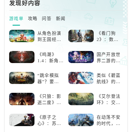
发现好内容
游戏单
攻略
问答
新闻
从角色扮演
《看门狗
到王国经
2》：数字
营，这款手
世界的精彩
游为何能俘
狂欢
《鸣潮》
国产开放世
获玩家心？
1.4：新角
界二游的里
色、新剧
程碑：《原
情，全新冒
神》
“跳伞模拟
类似《碧蓝
险体验！
器”？要
航线》的养
“苟”还是要
成类游戏！
“刚”？
养成你的梦
《只狼：影
《艾尔登法
想！
逝二度》：
环》：交界
一场惊心动
地的史诗传
魄的忍者之
奇与魂系新
《原子之
在动荡不安
旅
巅峰
心》：苏联
的时代，踏
科幻风下的
入暗影世界