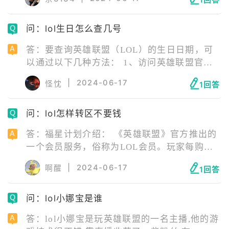
1回答
的坦度，是不错的选择，是综合能力最强的玩
法。 2、肉皇子 肉皇子则是将功能性发挥到极
问：lol生日怎么查几号
致的玩法，他的任务只有两个，抗伤害和开
团，甚至可以出骑士之誓替队友分担伤害，这
答：要查询英雄联盟（LOL）的生日日期，可
种出装可以说没有一点伤害，但是肉到令人发
以通过以下几种方法： 1、访问英雄联盟官方
指。
网站。 2、使用游戏人生的“游戏历程”功能。
|
2024-06-17
怪忱
1回答
3、通过生日查询网页。 4、登录活动地址查
询。 召唤师的生日是根据单个大区召唤师的注
问：lol怎样转区不要钱
册日来计算的，且当月有效。例如，如果您在
2016年11月1日注册了一个大区，那么在2017
答：福星计划介绍： 《英雄联盟》官方推出的
年11月的任意一天登录游戏，都会收到系统提
一个会员服务，俗称为LOL会员。玩家每购买3
示的生日惊喜。
个月的福星计划会员，可以获得1次免费转区的
|
2024-06-17
啊醒
1回答
机会。购买多个月，转区机会可累加。所有的
转区机会在计划存续期间有效，计划到期后额
问：lol小娜宝是谁
外增加180天有效期，到期不使用将自动失效。
答：lol小娜宝是玩英雄联盟的一名主播,他的游