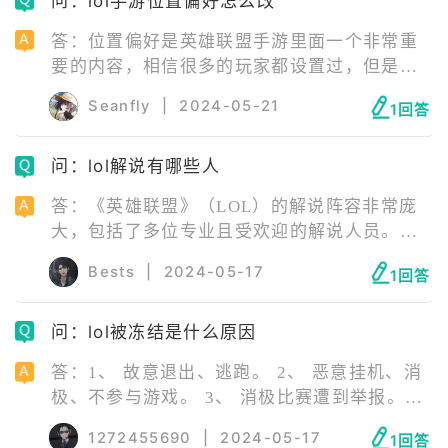
问：lol手游位置偏好怎么改
难。尽管有些人可能会通过投入大量的时间和
努力来尝试达到更高的段位，但这并不常见。
答：位置偏好是英雄联盟手游里面一个非常重
要的内容，相信很多的玩家都设置过，但是如
果玩家想要修改位置偏好呢，具体的修改位置
Seanfly
|
2024-05-21
1回答
在哪里呢？有需要的玩家一起来看看吧。
问：lol解说有哪些人
答：《英雄联盟》（LOL）的解说阵容非常庞
大，包括了多位专业且受欢迎的解说人员。以
下是一些知名的LOL解说： 1、冯雨（艺名：
Bests
|
2024-05-17
1回答
Rita）。 2、张鹤（艺名：瞳夕）。 3、米勒。
4、王继德（Remember）。 5、管泽元。 6、
问：lol被冻结是什么原因
王多多。 此外，还有如wAwa、Cat、长毛、
957、鼓鼓、柯基、赵志铭、小伞、雨童、
答：1、 故意退出、逃跑。 2、 恶意挂机、消
PYL、俊日等众多解说员。这个名单还不包括
极、不参与游戏。 3、 消极比赛遭到举报。
一些非常受欢迎的娱乐型解说，如小智、小漠
4、 在游戏中恶意利用BUG，使用外挂等影响
等。
1272455690
|
2024-05-17
1回答
游戏平衡的软件。 5、 在游戏中发布虚假、诈