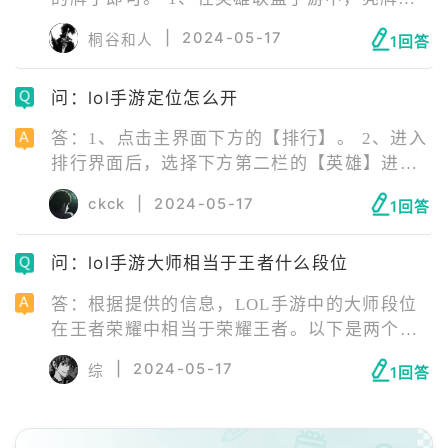
熟练度表情，需要英雄熟练度大于等于5级，才
|
2024-05-17
桐谷和人
1回答
可以在对局中使用此表情。 2、玩家拥有熟练
度表情并设置好后，在游戏对局中，按住自己
问：lol手游定位怎么开
玩的英雄，则会在该英雄头上出现表情图标，
滑到“亮牌”即可。 3、亮标后即会立刻在该英
答：1、点击主界面下方的【排行】。 2、进入
雄头上显示，亮标完成。
排行界面后，选择下方第二栏的【英雄】进行
切换，然后随便找一个英雄头像点进去。 3、
ckck
|
2024-05-17
1回答
点击上方中间偏右的【国服】，切换至【战
区】。 4、选择好自己的行政归属，此时战区
问：lol手游大师相当于王者什么段位
定位就完成了。需要注意的是，在开启定位功
能时，需要保证手机的定位系统处于开启状
答：根据提供的信息，LOL手游中的大师段位
态。设置完后重启一下游戏，就能够查看到定
在王者荣耀中相当于荣耀王者。以下是两个游
位结果了。
戏中段位对比的详细说明： LOL手游大师相当
|
2024-05-17
综
1回答
于荣耀王者。这意味着在王者荣耀中，一个玩
家的段位如果达到大师级别，在英雄联盟手游
中对应的段位应该是钻石。