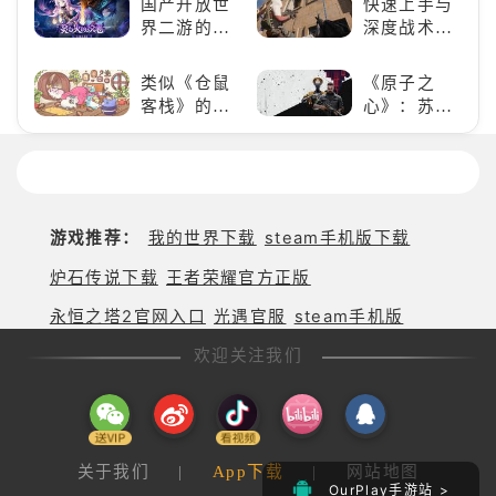
国产开放世
快速上手与
手游
娱乐尽在手
得世界冠军
界二游的里
深度战术兼
为何
中！
吧！
程碑：《原
备，《彩虹
能俘
神》
六号M》是
获玩
类似《仓鼠
《原子之
否值得入
家
客栈》的萌
心》：苏联
手？
心？
宠类游戏推
科幻风下的
荐！快来养
游戏盛宴与
赛博宠物
瑕疵
吧！
游戏推荐：
我的世界下载
steam手机版下载
炉石传说下载
王者荣耀官方正版
永恒之塔2官网入口
光遇官服
steam手机版
欢迎关注我们
关于我们
|
App下载
|
网站地图
OurPlay手游站 >