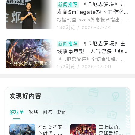
《卡厄思梦境》开
过程中，和关键人物「艾妮丝」
新闻推荐
启「银河系灾害」第四赛季。然
相遇，展开精彩刺激的事件发
发商Smilegate旗下工作室S
而赛季前因平衡性修正引发社群
展。此外，游玩全新登场的「卡
强烈反弹。Smilegate于7月23
uperCreative代表金炯硕、
根据韩国Inven外电报导指出，
厄思」副本「万花筒孵化
日迅速发布声明，宣布全面撤回
开发知名作品《第七史诗》与
姜基贤宣布辞职
182浏览
/
2026-07-24
备受争议的削弱方案。但同时主
《卡厄思梦境》的Smilegate旗
导《卡厄思梦境》开发方向的两
下工作室SuperCreative，其共
《卡厄思梦境》主
位高层却在此时宣布将卸任离开
新闻推荐
同代表姜基贤（音译，강기현）
开发团队。在第四赛季原始调整
线故事重塑！人气游侠「菲」
与金炯硕（김형석）已正式表达
案中，官方
辞意。Smilegate于24日证实了
战斗员入阵、全语音演绎！
《卡厄思梦境》全语音演绎、人
此一消息。金炯硕公司方面表
气游侠「菲」战斗员入阵！主线
152浏览
/
2026-07-09
示，两人在工作交接完成前将继
故事重塑~■重塑第1幕世界观与
续履行职务，并说明道：「特别
人物刻划，全程重新录制全语
是金炯硕PD预计将陪伴《卡厄思
音，传达更多细节与情感脉络■
梦境》走完即将到来的上市1周年
全新战斗员「菲」强势入阵，专
发现好内容
后离职。」接著补充道：「借由
属创伤剧情同步解锁■独创Rogu
这
elike「出击」玩法进化，实装排
名等多种全新系统由SuperCrea
游戏单
攻略
问答
新闻
tive开发、世曼凯营运的人气黑
暗奇幻RoguelikeRPG《卡厄思
在动荡不安
掌上绿荫，
梦境》，正式对初期主线故事进
的时代，踏
足球爱好者