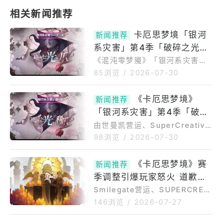
卡厄思梦境「银河
新闻推荐
系灾害」第4季「破碎之光与
爪」开幕！
《混沌零梦魇》「银河系灾害」
第4季「破碎之光与爪」开幕！
85浏览
/
2026-07-30
新角色「希尔德」实装&新系统
「出行服」追加SmilegateMeg
《卡厄思梦境》
新闻推荐
aport（以下简称Smilegate）
「银河系灾害」第4季「破碎
于7月29日（星期三）发布了由S
UPERCREATIVE开发、Smileg
之光与利爪」开跑新战斗员
由世曼凯营运、SuperCreative
ate运营的RoguelikeRPG《混
开发的RoguelikeRPG《卡厄思
「希尔德」及伙伴「尤妮」参
98浏览
/
2026-07-30
沌零梦魇》（以下简称《混沌
梦境》，正式推出赛季制内容
战
零》）的更新，开启了赛季制内
「银河系灾害」第4季「破碎之
《卡厄思梦境》赛
容“银河系灾害”的第四季“碎光与
新闻推荐
光与利爪」，带来全新主线剧
爪”，并追加了全新★5战斗员“
季调整引爆玩家怒火 道歉后
情、战斗员和多项系统内容。主
线故事推进！追查失踪真相与
撤回SUPERCREATIVE双高
Smilegate营运、SUPERCREA
「万花筒孵化场」开放新赛季故
TIVE开发的卡牌构筑Roguelike
层将从开发团队离职
146浏览
/
2026-07-27
事围绕著战略资产「浮斯特」连
手游《卡厄思梦境》（ChaosZe
环失踪事件。玩家将在追查真相
roNightmare）原定7月29日开