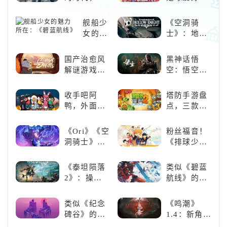
行大规模翻新，并同步实装全新
入暗影世界
必玩：《实
战斗
况足球》
舰船少
《空洞骑
女的魅
士》：地下
力所
世界的深度
在：
探索与极致
国产治愈风
黑神话悟
《碧蓝
冒险
解谜游戏
空：悟空携
航线》
《落日山
万钧之力归
丘》
来，游戏界
收手吧阿
塔防手游盘
的东方巨
鸭，外面全
点，三款不
兽，引爆全
是好鹅！！
容错过的塔
球期待！
防佳作
《Ori》《空
粉丝福音！
洞骑士》
《排球少
《死亡细
年!!FLY
胞》横向对
HIGH!!》手
《泰坦陨落
类似《碧蓝
比，不知道
游还原经典
2》：操控
航线》的养
入手那个看
名场面
泰坦，主宰
成类游戏！
这里
未来战场；
养成你的梦
类似《纪念
《鸣潮》
跑酷突袭，
想！
碑谷》的解
1.4：新角
改写战斗格
谜类游戏推
色、新剧