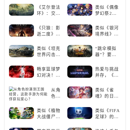
局！
荐：体验沉
情，全新冒
《艾尔登法
类似《偶像
浸式解谜，
险体验！
环》：交界
梦幻祭2》
拾取遗失的
地的史诗传
的二次元音
碎片
奇与魂系新
游推荐：完
《只狼：影
类似《银河
巅峰
美还原偶像
逝二度》：
境界线》的
魅力，共同
一场惊心动
二次元战棋
打造最强偶
魄的忍者之
类手游推
类似《坦克
“跳伞模拟
像团
旅
荐：极致策
世界闪击
器”？要
略，无限可
战》
“苟”还是要
能
（WOTB）
“刚”？
畅享篮球梦
热爱与挑战
的军事类游
幻对决！
并存，《游
戏推荐！快
《NBA
戏王：大师
带上你最心
2K24梦幻球
决斗》，牌
从角
类似《雀
爱的装备出
队》类似游
佬都爱玩的
色扮
魂》的日系
发吧！
戏精选
游戏是啥
演到
游戏推荐！
样？
王国
好看的ACG
类似《植物
类似《FIFA
经
看板娘们等
大战僵尸》
足球》的足
营，
着你！
的卡牌策略
球类比赛推
这款
游戏，休闲
荐！快来赢