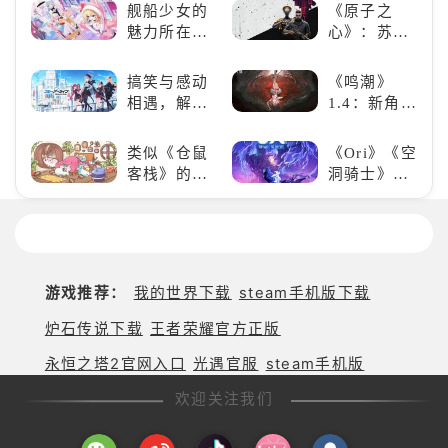
决斗》，牌
游戏，休闲
舰船少女的
《原子之
爱的装备出
佬都爱玩的
娱乐尽在手
魅力所在：
心》：苏联
发吧！
游戏是啥
中！
《碧蓝航
科幻风下的
样？
线》
游戏盛宴与
搞笑与感动
《鸣潮》
瑕疵
相遇，解锁
1.4：新角
多元化角色
色、新剧
的魅力
情，全新冒
类似《仓鼠
《Ori》《空
险体验！
客栈》的萌
洞骑士》
宠类游戏推
《死亡细
荐！快来养
胞》横向对
赛博宠物
比，不知道
吧！
入手那个看
这里
游戏推荐：
我的世界下载
steam手机版下载
炉石传说下载
王者荣耀官方正版
永恒之塔2官网入口
光遇官服
steam手机版
欢迎关注我们