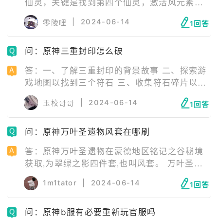
仙灵，关键是找到第四个仙灵，激活风元素方
碑。 一、前三个仙灵。 二、第四个仙灵。
|
2024-06-14
零陵哩
1回答
三、等四个仙灵登上仙灵台柱后，激活风元素
方碑，苗圃升上来后激活它，封印也就解除
问：原神三重封印怎么破
了。
答：一、了解三重封印的背景故事 二、探索游
戏地图以找到三个符石 三、收集符石碎片以激
活符石 四、解决三道谜题以打破封印 您需要通
|
2024-06-14
玉校哥哥
1回答
过解决三道谜题来打破封印，在激活符石之
后。每个谜题都需要您使用特定的技能并且解
问：原神万叶圣遗物风套在哪刷
决一些谜题。您需要熟练掌握游戏中的各种技
能。
答：原神万叶圣遗物在蒙德地区铭记之谷秘境
获取,为翠绿之影四件套,也叫风套。 万叶圣遗
物推荐 万叶圣遗物有且只有一个选择,就是翠绿
1m1tator
|
2024-06-14
1回答
之影四件套,有优秀的减抗效果,是万叶最优秀的
辅助增益选择。 如果前期没有风套,四星圣遗物
问：原神b服有必要重新玩官服吗
教官四件套可以作为过渡。