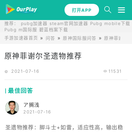
打开APP
推荐：
pubg加速器
steam官网加速器
Pubg mobile下载
Pubg m国际服
碧蓝档案下载
手游加速器首页
问答
原神国际服问答
原神菲谢尔
原神菲谢尔圣遗物推荐
2021-07-16
11531
最佳回答
ア搁浅
2021-07-16
圣遗物推荐：脚斗士+如雷，适应性高，输出稳