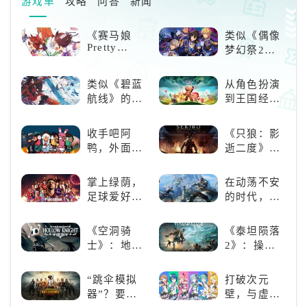
游戏单
攻略
问答
新闻
《赛马娘
类似《偶像
Pretty
梦幻祭2》
Derby》：
的二次元音
一场跨次元
游推荐：完
类似《碧蓝
从角色扮演
的竞速之旅
美还原偶像
航线》的养
到王国经
魅力，共同
成类游戏！
营，这款手
打造最强偶
养成你的梦
游为何能俘
收手吧阿
《只狼：影
像团
想！
获玩家心？
鸭，外面全
逝二度》：
是好鹅！！
一场惊心动
魄的忍者之
掌上绿荫，
在动荡不安
旅
足球爱好者
的时代，踏
必玩：《实
入暗影世界
况足球》
《空洞骑
《泰坦陨落
士》：地下
2》：操控
世界的深度
泰坦，主宰
探索与极致
未来战场；
“跳伞模拟
打破次元
冒险
跑酷突袭，
器”？要
壁，与虚拟
改写战斗格