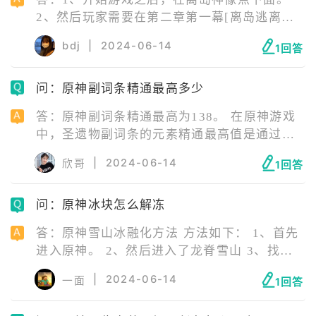
2、然后玩家需要在第二章第一幕[离岛逃离计
划]中与n-p-c佟千里对话。 3、对话完成后，玩
bdj
|
2024-06-14
1回答
家即可成功触发千里之信的任务了。
问：原神副词条精通最高多少
答：原神副词条精通最高为138。 在原神游戏
中，圣遗物副词条的元素精通最高值是通过理
论计算得出的，具体为23 imes 6 =
|
2024-06-14
欣哥
1回答
13823imes6=138。这里的23是每次圣遗物强
化提升的精通值，而6则代表在圣遗物强化至20
问：原神冰块怎么解冻
级的过程中，精通副词条可以有六次这样的提
升。因此，理论上，如果一个圣遗物的五个副
答：原神雪山冰融化方法 方法如下： 1、首先
词条都达到了这个最大提升值，那么该圣遗物
进入原神。 2、然后进入了龙脊雪山 3、找到
就可以提供138的元素精通加成。
七天神像，然后七天神像被冰冻住了 4、然后
|
2024-06-14
一面
1回答
就在附近找到一块深赤之石，它可以帮助七天
神像融化冰。将它击碎，按f键获得深赤之石,然