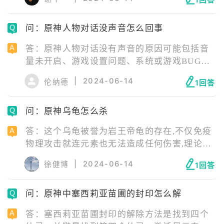
1回答
到机关，点击它边上就会出现梯子。 4、爬上
去出现一扇门，走进去发现宝箱和勾玉。 5、
问：原神人物对话没声音怎么回事
拾取后来到梯子边上，坠落攻击杂碎地板，进
入下一层房间。 6、先去关闭强化装置，可以
答：原神人物对话没有声音的原因可能包括音
获得勾玉。 7、收集齐三个勾玉后打开大门，
量未开启、游戏设置问题、系统或游戏BUG、
击杀掉魔物即可完成挑战。
设备故障、或语音文件丢失。 解决原神人物对
|
2024-06-14
伦纳德
1回答
话没有声音的问题，需要从检查基本设置开
始，逐步排查可能的故障原因，并根据具体情
问：原神乌龟怎么杀
况采取相应的解决措施。
答：这个乌龟被誉为岩王帝龟的存在,不仅免疫
物理攻击就连元素也无法造成任何伤害,理论上
让他死亡的死亡的方法只有一个,首先找到一只
|
2024-06-14
徐健博
1回答
靠海的乌龟,把它往海里推,用凯亚铺冰送往深水
区。 等冰融化后,在用岩主的荧妹,在龟龟的四
问：原神中塞西莉亚苗圃的封印怎么解
周放石墩子,可以看到乌龟直接被蒸发掉了。 重
要的是在岸边也没有刷新,这个方法一般要尝试
答：塞西莉亚苗圃封印的解除方法是找到四个
三到四次,退出重进也不会刷新。