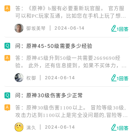
答：《原神》b服有必要重新玩官服。 官方服
可以和PC玩家互通，比如您在手机上玩了想要
转移到这个电脑上，那么就可以直接登录电脑
|
2024-06-14
御坂美琴
1回答
来进行体验，此外也支持这个iOS，但是B服的
话目前还不支持这个PC，也不能和iOS在一起
问：原神45-50级需要多少经验
玩，所以您就没办法在电脑玩。
答：原神45级升到50级一共需要2669690经
验。 此外，还有信息提到，如果不买体力，每
天会获得600经验加上日常1500左右，这意味
|
2024-06-14
权御
1回答
着从40级到45级大概分别需要5万7经验左右。
这进一步证实了从45级到50级所需的总经验为
问：原神30级伤害多少正常
2669690经验。
答：原神30级伤害1100以上。 冒险等级30级,
攻击力达到1100以上是完全没问题的,冒险等级
40级攻击力1600基本上是没问题。如果达不到
|
2024-06-14
漓久
1回答
那么说明您武器,圣遗物配得不对。 原神C位伤