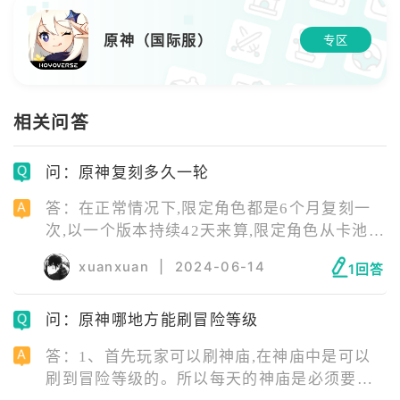
原神（国际服）
专区
相关问答
问：原神复刻多久一轮
答：在正常情况下,限定角色都是6个月复刻一
次,以一个版本持续42天来算,限定角色从卡池结
束到到下一次复刻,差不多要等待4-5个大版本的
xuanxuan
|
2024-06-14
1回答
时间。 游戏发生在一个被称作“提瓦特大陆”的
幻想世界，在这里，被神选中的人将被授予“神
问：原神哪地方能刷冒险等级
之眼”，导引元素之力。玩家将扮演一位名为
“旅行者”的神秘角色，在自由的旅行中邂逅性
答：1、首先玩家可以刷神庙,在神庙中是可以
格各异、能力独特的同伴们，和他们一起击败
刷到冒险等级的。所以每天的神庙是必须要刷
强敌，找回失散的亲人——同时，逐步发掘“原