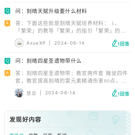
害堆法 一个正常的C位面板怎么看,首先看攻击
问：刻晴天赋升级要什么材料
力,然后看暴击率,最后看暴击伤害。 攻击力越
高技能伤害也越高,跟元素精通是没有关系的。
答：下面这些就是刻晴天赋培养材料： 1、
「繁荣」的教导「繁荣」的指引「繁荣」的哲
学。 2、骗骗花蜜，微光花蜜，原素花蜜。
AxueXP
|
2024-06-14
1回答
3、北风之环。 4、智识之冕。
问：刻晴四星圣遗物带什么
答：刻晴四星圣遗物带：教官两件套 赌徒四件
套，教官提高刻晴的雷元素精通伤害80点，赌
徒则是提高刻晴的刷怪能力，减少CD，利用多
|
2024-06-14
禁忌
1回答
次刷新的元素战技清场。
发现好内容