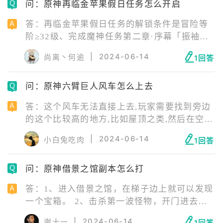
问：原神再临金苹果假日任务怎么开启
后带着它攻击七天神像，就可以帮七天神像解
冻了。 5、接着融化了冰就解锁七天神像，这
答：再临金苹果假日任务的解锁条件是冒险等
样就还解锁龙脊雪山了。
阶≥32级、完成魔神任务第二章·序幕「振袖秋
风问红叶」以及完成莫娜传说任务映天之章·第
|
2024-06-14
尚离丶何逾
1回答
一幕「在此世的星空之外」，完成任务可以获
得丰厚的原石奖励哦。
问：原神六臂巨人风车怎么上去
答：这个风车无法直接上去,玩家需要找到旁边
的这个比较高的地方,比如屋顶之类,然后在空中
直接滑翔过去,风车顶部平台上有一个宝箱不要
|
2024-06-14
小白兔吃肉
1回答
忘记了。 游戏发生在一个被称作“提瓦特大陆”
的幻想世界，在这里，被神选中的人将被授予
问：原神借景之馆副本怎么打
“神之眼”，导引元素之力。玩家将扮演一位名
为“旅行者”的神秘角色，在自由的旅行中邂逅
答：1、进入借景之馆，在梯子边上就可以发现
性格各异、能力独特的同伴们，和他们一起击
一个宝箱。 2、击杀第一波怪物，开门进去后
败强敌，找回失散的亲人——同时，逐步发掘
还可以拿到两个宝箱。 3、在方便的墙壁上找
“原神”的真相。
|
2024-06-14
谢十一