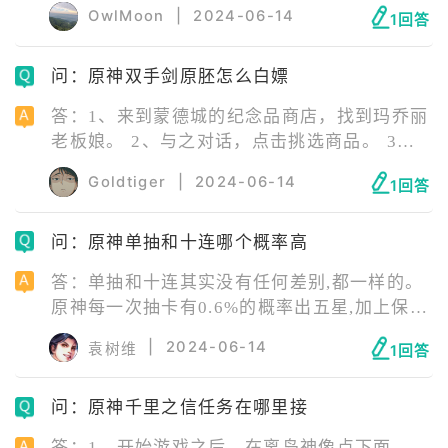
的, 2、但是要注意的是每天刷神庙的次数是有
神”的真相 。
OwlMoon
|
2024-06-14
1回答
上限的。玩家们还可以加入冒险家行会,这个冒
险家行会理会根据玩家的冒险等级。 3、然后
问：原神双手剑原胚怎么白嫖
提供一些相对应的奖励个支持,所以在这里可以
获得大量的奖励。玩家们冒险等级越高也就越
答：1、来到蒙德城的纪念品商店，找到玛乔丽
能获得更多的奖励。
老板娘。 2、与之对话，点击挑选商品。 3、
打开纪念品商店页面，花费225风之印即可兑换
Goldtiger
|
2024-06-14
1回答
北陆双手剑原胚。
问：原神单抽和十连哪个概率高
答：单抽和十连其实没有任何差别,都一样的。
原神每一次抽卡有0.6%的概率出五星,加上保底
机制,大概是每次抽卡有1.44%的概率能出五
|
2024-06-14
袁树维
1回答
星。不管是十连抽还是单抽,最终出五星的概率
都是一样的。
问：原神千里之信任务在哪里接
答：1、开始游戏之后，在离岛神像点下面。