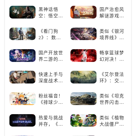
“苟”还是要
歌手共同谱
局！
“刚”？
写音符物语
黑神话悟
国产治愈风
空：悟空携
解谜游戏
万钧之力归
《落日山
来，游戏界
丘》
《看门狗
类似《银河
的东方巨
2》：数字
境界线》的
兽，引爆全
世界的精彩
二次元战棋
球期待！
狂欢
类手游推
国产开放世
畅享篮球梦
荐：极致策
界二游的里
幻对决！
略，无限可
程碑：《原
《NBA
能
神》
2K24梦幻球
快速上手与
《艾尔登法
队》类似游
深度战术兼
环》：交界
戏精选
备，《彩虹
地的史诗传
六号M》是
奇与魂系新
粉丝福音！
类似《坦克
否值得入
巅峰
《排球少
世界闪击
手？
年!!FLY
战》
HIGH!!》手
（WOTB）
热爱与挑战
类似《植物
游还原经典
的军事类游
并存，《游
大战僵尸》
名场面
戏推荐！快
戏王：大师
的卡牌策略
带上你最心