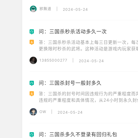
1、增加星级经验:进阶丹可以为武将增加星级经
邪無道
|
2024-05-24
岩龙。

2、经验加成:随着星级的提升,武将的经验加成
问：三国杀秒杀活动多久一次
Q
答：三国杀秒杀活动基本上每三日更新一次，每
A
更换限时秒杀的武将。这种活动是游戏内玩家获
都是非常珍贵的存在。每次更新都会有新的英雄
13855000277
|
2024-05-24
问：三国杀封号一般封多久
Q
答：三国杀的封号时间因违规行为的严重程度而
A
违规的严重程度和具体情况，从24小时到永久
处罚。
OW
|
2024-05-24
问：三国杀多久不登录有回归礼包
Q