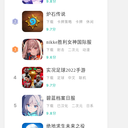
9.8分
炉石传说
下载
卡牌策略
卡牌
休闲
9.7分
nikke胜利女神国际服
下载
射击
二次元
动漫
9.6分
实况足球2022手游
4
下载
足球
中文
联机
9.7分
碧蓝档案日服
5
下载
已汉化
二次元
日系
9.8分
绝地求生未来之役