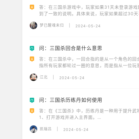
答：在三国杀游戏中，玩家如果31天未登录游
A
到了一致的说明。具体来说，玩家如果超过30
回归礼包。此外，回归礼包可以领取两次，只要
梦已醒魂未归
|
2024-05-24
在一段时间后重新登录游戏，以增加游戏的活跃
问：三国杀回合是什么意思
Q
答：在三国杀中，一回合指的是从一个角色的回
A
指所有玩家都轮过一圈的意思，而是指从一位玩
一次牌，都算作一个回合。
江北
|
2024-05-24
问：三国杀历练丹如何使用
Q
答：在《三国杀》中，历练丹是一种用于提升武将
A
1、打开游戏并进入主界面。

2、在主界面中，找到并点击“包裹”选项。

凯瑞吕
|
2024-05-24
3、在包裹界面中，找到并选择“历练丹”。

4、接着进入游戏的“武将”界面。
