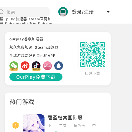
登录/注册
搜:
pubg加速器
steam官网加
器
Pubg mobile下载
Pubg m
际服
碧蓝档案下载
ourplay谷歌加速器
永久免费加速
Steam加速器
全球游戏爱好者自己的APP
扫码下载
OurPlay免费下载
热门游戏
碧蓝档案国际服
下
二次
角色扮
中
载
元
演
文