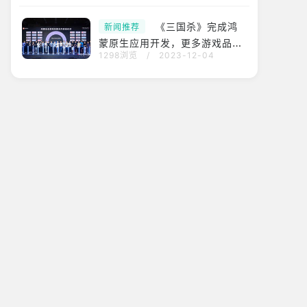
《三国杀》完成鸿
新闻推荐
蒙原生应用开发，更多游戏品类
1298浏览
/
2023-12-04
加入鸿蒙生态