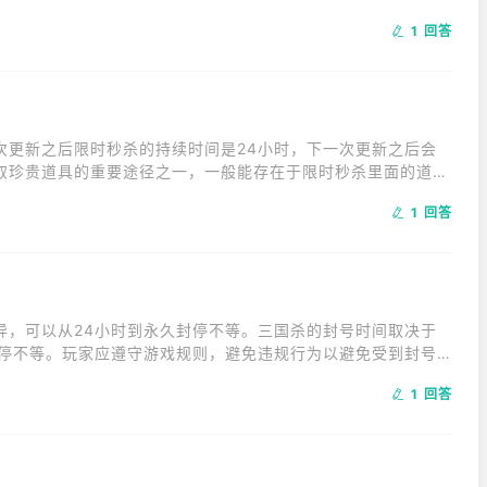
验,星级从低到高分别为二星银龙、三星金龙、四星玉龙、五星熔
1 回答
也会增加。
次更新之后限时秒杀的持续时间是24小时，下一次更新之后会
取珍贵道具的重要途径之一，一般能存在于限时秒杀里面的道具
上线，限时秒杀是游戏内玩家获取珍贵道具的重要途径之一。
1 回答
异，可以从24小时到永久封停不等。三国杀的封号时间取决于
封停不等。玩家应遵守游戏规则，避免违规行为以避免受到封号
1 回答