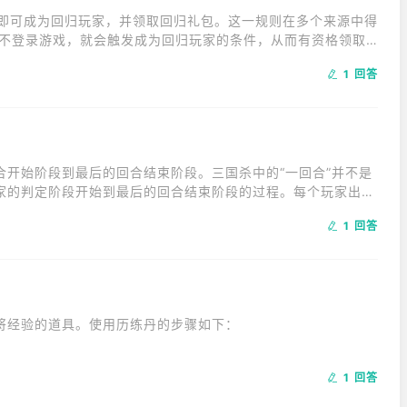
戏即可成为回归玩家，并领取回归礼包。这一规则在多个来源中得
天不登录游戏，就会触发成为回归玩家的条件，从而有资格领取
长时间不登录，就可以一直有回归礼包。这一机制旨在鼓励玩家
1 回答
度和玩家的忠诚度。
合开始阶段到最后的回合结束阶段。三国杀中的“一回合”并不是
家的判定阶段开始到最后的回合结束阶段的过程。每个玩家出完
1 回答
经验的道具。使用历练丹的步骤如下：

1 回答