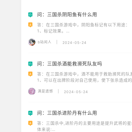
问：三国杀阴阳鱼有什么用
Q
答：在三国杀游戏中，阴阳鱼标记有以下用途：

A
1、标记效果。

2、特殊情况。

b站闲人
|
2024-05-24
3、策略选择：除了摸牌，阴阳鱼标记还能选择
的回合外防御，毕竟手牌上限为5嘛。

以上就是阴阳鱼标记在三国杀游戏中的用途。
问：三国杀酒能救濒死队友吗
Q
答：在三国杀游戏中，酒不能用于救助濒死的队友
A
1、可以在出牌阶段对自己使用，使下张杀造成的伤
2、在濒死状态时，可以对自己使用，立即回复一点
满是遗憾
|
2024-05-24
因此，当队友处于濒死状态时，无法使用酒来救
问：三国杀进阶丹有什么用
Q
答：三国杀中,进阶丹的主要用途是提升武将的星
A
体来说:
