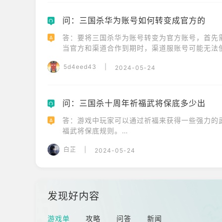
5、在武将界面中，选择想要提升经验的武将。

6、点击武将，然后使用历练丹即可为该武将增加经
问：三国杀华为账号如何转变成官方的
Q
以上步骤演示了如何使用历练丹来提升《三国杀
答：要将三国杀华为账号转变为官方账号，首先
A
当官方和渠道合作到期时，渠道服账号可能无法
下载官服的游戏，注册新的官方账号并创建角色
5d4eed43
|
2024-05-24
问：三国杀十周年祈福武将保底多少出
Q
答：游戏中玩家可以通过祈福来获得一些强力的武
A
福武将保底规则。

1、三国杀十周年祈福武将保底需要500个同心结。 
白芷
|
2024-05-24
2、玩家十连抽一般出8个同心结,也就是100块钱
发现好内容
游戏单
攻略
问答
新闻