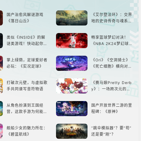
国产治愈风解谜游戏
《艾尔登法环》：交界
《落日山丘》
地的史诗传奇与魂系新
巅峰
类似《INSIDE》的解
畅享篮球梦幻对决！
谜类游戏！快动起你的
《NBA 2K24梦幻球
小脑筋来通关！
队》类似游戏精选
掌上绿荫，足球爱好者
《Ori》《空洞骑士》
必玩：《实况足球》
《死亡细胞》横向对
比，不知道入手那个看
这里
打破次元壁，与虚拟歌
《赛马娘Pretty Derb
手共同谱写音符物语
y》：一场跨次元的竞
速之旅
从角色扮演到王国经
国产开放世界二游的里
营，这款手游为何能俘
程碑：《原神》
获玩家心？
舰船少女的魅力所在：
“跳伞模拟器”？要“苟”
《碧蓝航线》
还是要“刚”？