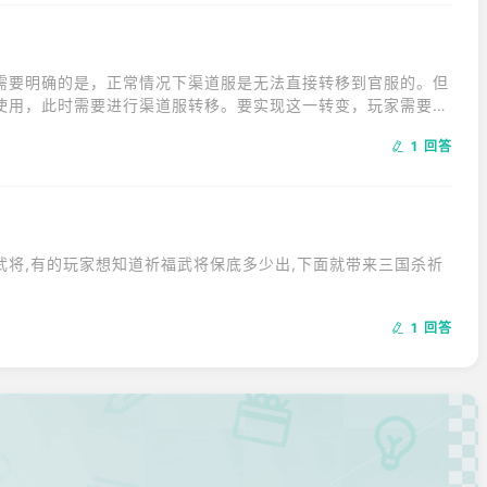
验值。

》中武将的经验值。
需要明确的是，正常情况下渠道服是无法直接转移到官服的。但
使用，此时需要进行渠道服转移。要实现这一转变，玩家需要先
。之后，将渠道服绑定的角色转移至新的官方账号上。
1 回答
将,有的玩家想知道祈福武将保底多少出,下面就带来三国杀祈


1 回答
8个同心结,保底需要6300元左右。