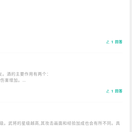
1 回答
多存牌，增加2点手牌上限。这个特效的好处是能提高一些组合
。酒的主要作用有两个：

害增加。

体力。

1 回答
助他们。酒的使用是限于自己的，不能对他人使用。
级。武将的星级越高,其攻击画面和经验加成也会有所不同。具