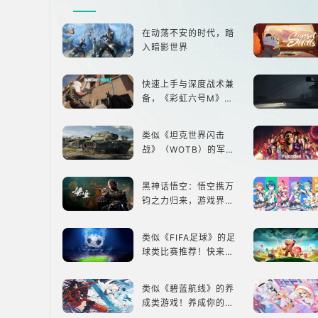
在动荡不安的时代，踏
入暗影世界
快速上手与深度战术兼
备，《彩虹六号M》是
否值得入手？
类似《坦克世界闪击
战》（WOTB）的军事
类游戏推荐！快带上你
最心爱的装备出发吧！
黑神话悟空：悟空携万
钧之力归来，游戏界的
东方巨兽，引爆全球期
待！
类似《FIFA足球》的足
球类比赛推荐！快来赢
得世界冠军吧！
类似《碧蓝航线》的养
成类游戏！养成你的梦
想！