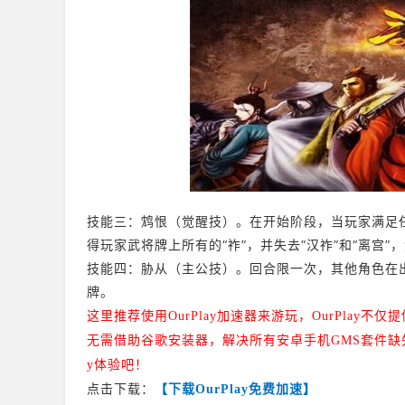
技能三：鸩恨（觉醒技）。在开始阶段，当玩家满足
得玩家武将牌上所有的“祚”，并失去“汉祚”和“离宫”，
技能四：胁从（主公技）。回合限一次，其他角色在
牌。
这里推荐使用OurPlay加速器来游玩，
OurPlay不
无需借助谷歌安装器，解决所有安卓手机GMS套件缺失
y体验吧！
点击下载：
【下载OurPlay免费加速】