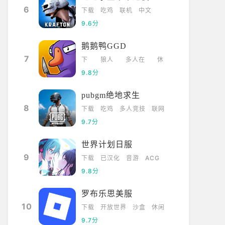
6
下载
吃鸡
联机
中文
9.6分
鹅鹅鸭GGD
7
下
狼人
多人在
休
载
杀
线
闲
9.8分
pubgm绝地求生
8
下载
吃鸡
多人竞技
联网
9.7分
世界计划日服
9
下载
已汉化
音游
ACG
9.8分
罗布乐思美服
10
下载
开放世界
沙盒
休闲
9.7分