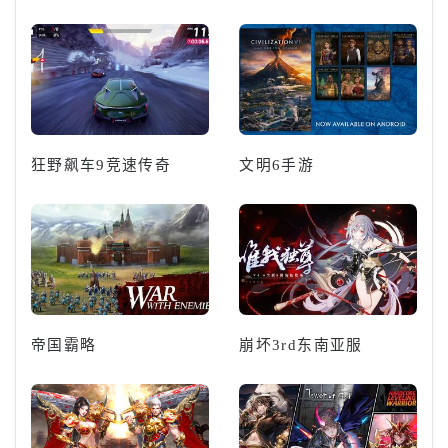
狂野飙车9竞速传奇
文明6手游
帝国霸略
崩坏3rd东南亚服