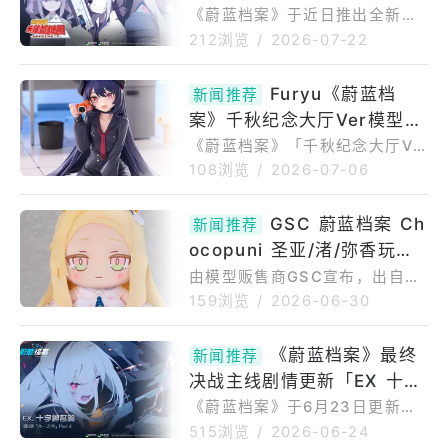
团」上线同步加入新角色「木
《蔚蓝档案》于近日推出全新活
动剧情「奇普托斯・未确认谜团
乃香」、「玲奈」
212浏览
/
2026-07-22
～追寻未知生物槌之子～」，同
时加入两名全新角色——隶属女
Furyu《蔚蓝档
新闻推荐
武神警察学园的「木乃香」，以
案》千秋纪念大厅Ver模型
及隶属狂猎艺术学院的「玲
奈」。全新活动剧情PV本次活动
预计2027年6月贩售
《蔚蓝档案》「千秋纪念大厅Ve
剧情以「木乃香」、「玲奈」、
r.1/7比例模型」商品介绍本商品
108浏览
/
2026-07-06
「翼」等因调查超自然现象而齐
出自游戏《蔚蓝档案》，将「千
聚的学生们为主角，讲述她们在
秋」以游戏内纪念大厅视觉图为
GSC 蔚蓝档案 Ch
寻找传说生物「槌之子」的过程
新闻推荐
基础立体化。由Furyu旗下高品
中，解决各种离奇现象的故事。
ocopuni 圣亚/渚/弥香玩偶
质品牌F：NEX推出的1/7比例涂
完成剧情与任务后，可获得「古
装完成品模型，再现了角色身穿
预定2027年1月贩售
由模型贩售商GSC宣布，出自
怪的杂志」、「古怪的健康产
宽松衬衫、手持相机的可爱日常
《蔚蓝档案BlueArchive》「圣
159浏览
/
2026-06-30
品」、「古怪
姿态。商品包含本体及专用台
亚/渚/弥香」的Chocopuni玩
座，长发的流动感、衬衫皱褶与
偶，商品预约期间为2026年06
《蔚蓝档案》最终
裙摆飘扬等细节皆精致呈现。本
新闻推荐
月29日〜2026年07月29日；商
品比例为1/7，全高约150mm
决战主线剧情更新「EX 十字
品发售日期预定于2027年1月贩
（不含台座）。敬请留意相关购
售。《蔚蓝档案BlueArchive》
神名篇第3章」Part4 新增2
《蔚蓝档案》于6月23日更新了
买注意事项。商品
推出玩偶。◆商品详情◆商品名
主线剧情「十字神名篇第3章」P
名学生「柚子」与「英美」
515浏览
/
2026-06-24
称圣亚/渚/弥香作品名称蔚蓝档