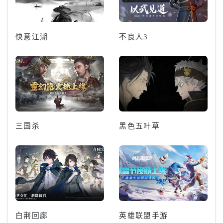
快意江湖
不良人3
三国杀
黑色五叶草
白荆回廊
英雄联盟手游