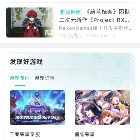
art.4与新增两名全新学生招募，
案BlueArchive分类玩偶价格
分别为「柚子(武装)」与「英美
《蔚蓝档案》团队
￥4,950(含税)发售日期2027/0
新闻推荐
(武装)」，并预计于6月30日追
1商品规格材质
二次元新作《Project RX》
加包含「Kei」等「游戏开发部」
学生故事的全新活动剧情。在本
开设繁体中文官方 X 帐号 预
NexonGames旗下开发中新作
次主线剧情Part.4中，玩家将能
《ProjectRX（프로젝트RX）》
告将带来更多新情报
280浏览
/
2026-06-17
欣赏到在对抗觉醒为「十字神
宣布，已于6月16日正式开设繁
名」的「马尔库特」过程中，揭
体中文官方X帐号，并预告接下
开「Ain」、「Soph」、「Au
来将带来各式各样的新消息。[[h
r」等工程师隐藏的背景故事，以
ttps://twitter.com/Project_R
发现好游戏
X_TW/status/206680815921
及学生们合力阻止「奇普托斯」
8635021]]无法取得此篇推文，
毁灭
游戏专区
游戏详情
可能推文已移除或更改隐私设
定。官方指出，《ProjectRX》
是由《蔚蓝档案》第二代PD车敏
瑞领导
王者荣耀泰服
偶像荣耀