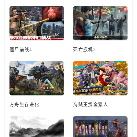
僵尸前线4
死亡扳机2
方舟生存进化
海贼王赏金猎人