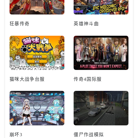
狂暴传奇
英雄神斗曲
猫咪大战争台服
传奇4国际服
崩坏3
僵尸作战模拟