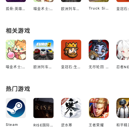
Truck Simulator EVO: Drive USA
孤骨:英雄杀手
喵金术士:猫咪合并大亨
欧洲列车模拟2
相关游戏
喵金术士:猫咪合并大亨
欧洲列车模拟2
皇冠石:生存
无尽轮回 鬼域摸金
热门游戏
Steam
RISE国际服
逆水寒
王者荣耀
和平精