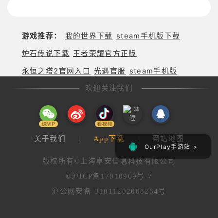
旅
跑酷突袭，
改写战斗格
局！
游戏推荐：
我的世界下载
steam手机版下载
炉石传说下载
王者荣耀官方正版
永恒之塔2官网入口
光遇官服
steam手机版
欢迎关注我们
关于我们
|
App下载
|
网站地图
OurPlay手游站 >
版权所有©上海卓安信息科技有限公司
©沪ICP备17010969号-7
沪公网安备 31011202008264号