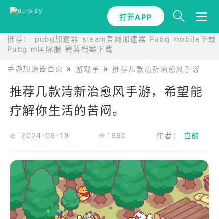
打开APP
打开APP
推荐：
pubg加速器
steam官网加速器
Pubg mobile下载
Pubg m国际服
碧蓝档案下载
手游加速器首页
游戏单
推荐几款清新治愈风手游，希
推荐几款清新治愈风手游，希望能
疗解你生活的苦闷。
2024-06-19
1660
作者：
白麟