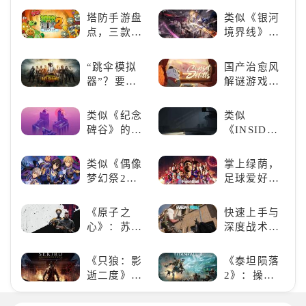
养成你的梦
荐！快来赢
塔防手游盘
类似《银河
想！
得世界冠军
点，三款不
境界线》的
吧！
容错过的塔
二次元战棋
防佳作
类手游推
“跳伞模拟
国产治愈风
荐：极致策
器”？要
解谜游戏
略，无限可
“苟”还是要
《落日山
能
“刚”？
丘》
类似《纪念
类似
碑谷》的解
《INSIDE》
谜类游戏推
的解谜类游
荐：体验沉
戏！快动起
类似《偶像
掌上绿荫，
浸式解谜，
你的小脑筋
梦幻祭2》
足球爱好者
拾取遗失的
来通关！
的二次元音
必玩：《实
碎片
游推荐：完
况足球》
《原子之
快速上手与
美还原偶像
心》：苏联
深度战术兼
魅力，共同
科幻风下的
备，《彩虹
打造最强偶
游戏盛宴与
六号M》是
《只狼：影
《泰坦陨落
像团
瑕疵
否值得入
逝二度》：
2》：操控
手？
一场惊心动
泰坦，主宰
魄的忍者之
未来战场；