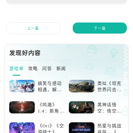
上一篇
下一篇
发现好内容
游戏单
攻略
问答
新闻
搞笑与感动
类似《坦克
相遇，解锁
世界闪击
多元化角色
战》
的魅力
（WOTB）
《鸣潮》
黑神话悟
的军事类游
1.4：新角
空：悟空携
戏推荐！快
色、新剧
万钧之力归
带上你最心
情，全新冒
来，游戏界
《Ori》《空
热爱与挑战
爱的装备出
险体验！
的东方巨
洞骑士》
并存，《游