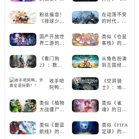
发吧！
兽，引爆全
《死亡细
戏王：大师
球期待！
胞》横向对
决斗》，牌
粉丝福音！
在动荡不安
比，不知道
佬都爱玩的
《排球少
的时代，踏
入手那个看
游戏是啥
年!!FLY
入暗影世界
这里
样？
HIGH!!》手
国产开放世
类似《仓鼠
游还原经典
界二游的里
客栈》的萌
名场面
程碑：《原
宠类游戏推
神》
荐！快来养
《看门狗
从角色扮演
赛博宠物
2》：数字
到王国经
吧！
世界的精彩
营，这款手
狂欢
游为何能俘
收手吧
《空洞骑
获玩家心？
阿鸭，
士》：地下
外面全
世界的深度
是好
探索与极致
类似《植物
类似《雀
鹅！！
冒险
大战僵尸》
魂》的日系
的卡牌策略
游戏推荐！
游戏，休闲
好看的ACG
类似《碧蓝
类似《FIFA
娱乐尽在手
看板娘们等
航线》的养
足球》的足
中！
着你！
成类游戏！
球类比赛推