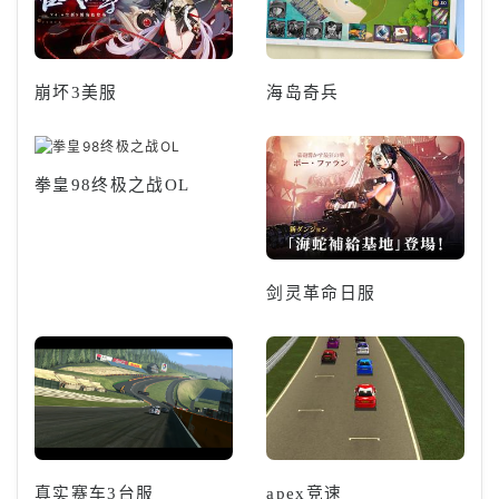
崩坏3美服
海岛奇兵
拳皇98终极之战OL
剑灵革命日服
真实赛车3台服
apex竞速