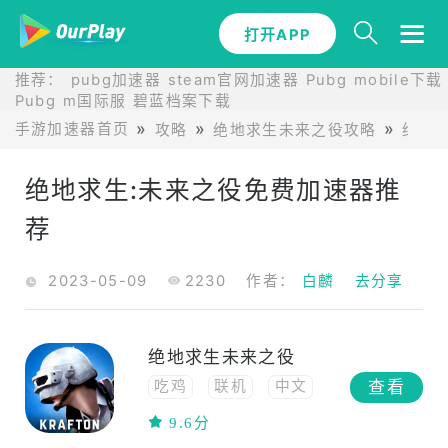
打开APP
推荐：
pubg加速器
steam官网加速器
Pubg mobile下载
Pubg m国际服
碧蓝档案下载
手游加速器首页
攻略
绝地求生未来之役攻略
绝地
绝地求生:未来之役免费加速器推
荐
2023-05-09
2230
作者：
白麟
去分享
绝地求生未来之役
查看
吃鸡
联机
中文
动作
高画质
9.6分
射击
竞技