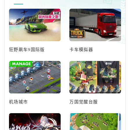
成鼠标左键。3、手游需要首先打
开设置界面，在【快捷消息】内，
设置【注意！前方有危险】，在游
戏中，打开对话栏点击【注意前方
有
狂野飙车9国际版
卡车模拟器
机场城市
万国觉醒台服