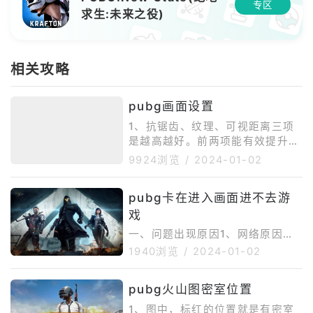
专区
求生:未来之役)
相关攻略
pubg画面设置
1、抗锯齿、纹理、可视距离三项
是越高越好。前两项能有效提升人
物与周边环境的对比度，使得玩家
9924浏览
/
2024-01-02
更容易发现敌人，更高的可视距离
可以让玩家更早发现敌人。2、后
pubg卡在进入画面进不去游
期处理、阴影、特效、树木这几
戏
项，虽然可以提升画面表现，却让
敌人更容易藏匿与环境当中，应该
一、问题出现原因1、网络原因可
设置为非常低。3、亮度、屏幕比
能是由于网络波动。2、电脑原因
1940浏览
/
2024-01-02
例理论上调到最大更好。建议亮度
电脑配置不行，或者电脑文件损
调整为80，不会特别刺眼。屏幕
坏。3、游戏原因同时间段游戏人
比例是影响帧数的主要参数，提供
pubg火山图密室位置
数过多，服务器承载不了。二、解
的效果却不是特别明显。如果机器
决方法1、切换网络网络造成的问
1、图中，标红的位置就是有密室