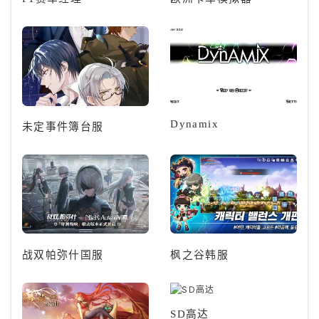
Dynamix
未定事件簿台服
战双帕弥什国服
枫之谷韩服
SD高达