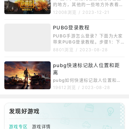
配置有限，可
题，查找一下网路问题，重启试
的地方，其他的一些地方外表看起
试。2、重启电脑退出游戏重进，
来像，但是其实是打不开的密室。
12008浏览
/
2023-12-21
不行的话重启电脑。3、等待如果
2、打开密室后，可以获得仅需1秒
是游戏本身的原因，这个没办法，
就可以把队友拉起来的“紧急救援
PUBG登录教程
只能等待官方修复。
套件”以及额外的狙击手套件。
PUBG手游怎么登录？下面为大家
带来PUBG登录教程。步骤1：下
载并打开PUBG应用程序首先你需
8801浏览
/
2023-08-28
要下载PUBG的应用程序，并安装
到你的手机上。如果你已经安装过
pubg快速标记敌人位置和距
了这个应用，那么请跳过此步骤。
离
步骤2：选择账号登录方式打开PU
BG应用程序之后，你需要选择一
pubg如何快速标记敌人位置和距
个账号登录方式。你可以使用Goo
离？1、绝地求生快速标记敌人位
19612浏览
/
2023-08-28
glePlay账号、Facebook账号、T
置方法是按下“ALT+鼠标中键”，
witter账号或者VK账号来登录。
在罗盘上会出现标记，准心在哪
如果你首次登录PUBG，你需要注
里，标记就会标在哪里。2、在游
册一个
戏中，可能Alt+鼠标中按起来会比
发现好游戏
较麻烦，在对枪中也常常忘记标记
功能，这时候玩家只需要通过更改
游戏专区
游戏详情
键位即可，将快速标记的副键位改