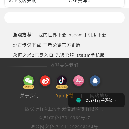
SCP收容失效
CSR赛车2
游戏推荐：
我的世界下载
steam手机版下载
炉石传说下载
王者荣耀官方正版
永恒之塔2官网入口
光遇官服
steam手机版
欢迎关注我们
关于我们
|
App下载
|
网站地图
OurPlay手游站 >
版权所有©上海卓安信息科技有限公司
©沪ICP备17010969号-7
沪公网安备 31011202008264号