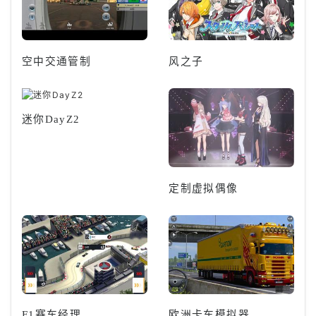
空中交通管制
风之子
迷你DayZ2
定制虚拟偶像
F1赛车经理
欧洲卡车模拟器