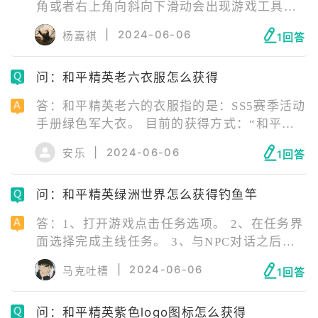
角或者右上角向斜向下滑动会出现游戏工具箱
植更多的花卉品种，如向日葵、玉帘花、牡丹
的功能选项窗口 2、打开设置，点击手机隐藏
花等，共计7个品种。
|
2024-06-06
杨嘉祺
1回答
窗口。 3、变声器设置。在窗口内点击变声器
选项。 4、选择类型。选择自己需要的变声类
问：和平精英老六衣服怎么获得
型，就打开了您想要的变声器。
答：和平精英老六的衣服指的是：SS5赛季活动
手册绿色军大衣。 目前的获得方式：“和平精
英绿色军大衣没有具体的获得方式,绿色军大衣
|
2024-06-06
安乐
1回答
是SS5赛季活动手册升级奖励,目前并没有再次
开放,是一个绝版的道具服装“ 如果返场，官方
问：和平精英绿洲世界怎么获得钓鱼竿
会有活动通知的。
答：1、打开游戏点击任务选项。 2、在任务界
面选择完成主线任务。 3、与NPC对话之后即
可获得钓鱼竿。 《和平精英》是由腾讯光子工
|
2024-06-06
马克吐槽
1回答
作室群自研打造的反恐军事竞赛体验类型国产
手游，该作于2019年5月8日正式公测。 《和平
问：和平精英紫色logo图标怎么获得
精英》采用虚幻4引擎研发，致力于从画面、地