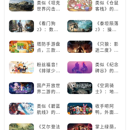
六号M》是
2K24梦幻球
类似《坦克
类似《仓鼠
否值得入
队》类似游
世界闪击
客栈》的萌
手？
戏精选
战》
宠类游戏推
（WOTB）
荐！快来养
《看门狗
《泰坦陨落
的军事类游
赛博宠物
2》：数字
2》：操控
戏推荐！快
吧！
世界的精彩
泰坦，主宰
带上你最心
狂欢
未来战场；
塔防手游盘
《只狼：影
爱的装备出
跑酷突袭，
点，三款不
逝二度》：
发吧！
改写战斗格
容错过的塔
一场惊心动
局！
防佳作
魄的忍者之
粉丝福音！
类似《纪念
旅
《排球少
碑谷》的解
年!!FLY
谜类游戏推
HIGH!!》手
荐：体验沉
国产开放世
《空洞骑
游还原经典
浸式解谜，
界二游的里
士》：地下
名场面
拾取遗失的
程碑：《原
世界的深度
碎片
神》
探索与极致
类似《碧蓝
收手吧阿
冒险
航线》的养
鸭，外面全
成类游戏！
是好鹅！！
养成你的梦
《艾尔登法
掌上绿荫，