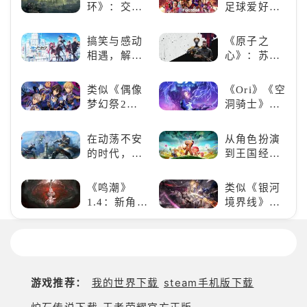
想！
环》：交界
足球爱好者
地的史诗传
必玩：《实
奇与魂系新
况足球》
搞笑与感动
《原子之
巅峰
相遇，解锁
心》：苏联
多元化角色
科幻风下的
的魅力
游戏盛宴与
类似《偶像
《Ori》《空
瑕疵
梦幻祭2》
洞骑士》
的二次元音
《死亡细
游推荐：完
胞》横向对
在动荡不安
从角色扮演
美还原偶像
比，不知道
的时代，踏
到王国经
魅力，共同
入手那个看
入暗影世界
营，这款手
打造最强偶
这里
游为何能俘
《鸣潮》
类似《银河
像团
获玩家心？
1.4：新角
境界线》的
色、新剧
二次元战棋
情，全新冒
类手游推
险体验！
荐：极致策
略，无限可
能
游戏推荐：
我的世界下载
steam手机版下载