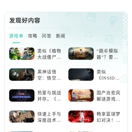
发现好内容
游戏单
攻略
问答
新闻
类似《植物
“跳伞模拟
大战僵尸》
器”？要
的卡牌策略
“苟”还是要
游戏，休闲
“刚”？
黑神话悟
类似
娱乐尽在手
空：悟空携
《INSIDE》
中！
万钧之力归
的解谜类游
来，游戏界
戏！快动起
热爱与挑战
国产治愈风
的东方巨
你的小脑筋
并存，《游
解谜游戏
兽，引爆全
来通关！
戏王：大师
《落日山
球期待！
决斗》，牌
丘》
快速上手与
畅享篮球梦
佬都爱玩的
深度战术兼
幻对决！
游戏是啥
备，《彩虹
《NBA
样？