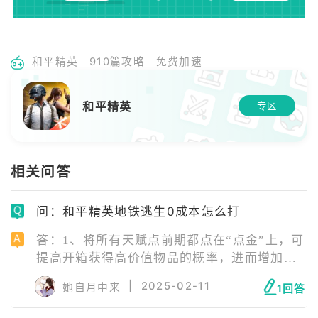
和平精英
910篇攻略
免费加速
和平精英
专区
相关问答
问：和平精英地铁逃生0成本怎么打
答：1、将所有天赋点前期都点在“点金”上，可
提高开箱获得高价值物品的概率，进而增加我
们的收益。 2、枪械选择1把低品阶的7.62mm
|
2025-02-11
她自月中来
1回答
系列步枪，子弹带60发左右蓝色品阶的子弹应
付真人，120发锈蚀弹清理人机，若要打 BOSS