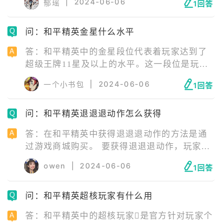
|
2024-06-06
郁瑶
1回答
阻止他们继续钓鱼，直到第二天凌晨五点刷
新。这意味着玩家需要合理安排自己的钓鱼活
问：和平精英金星什么水平
动，以避免超过这个限制。此外，钓鱼获得的
鱼类是随机的，不同的鱼类有着不同的品级，
答：和平精英中的金星段位代表着玩家达到了
这增加了游戏的趣味性和挑战性。
超级王牌11星及以上的水平。这一段位是玩家
在游戏中达到的较高成就之一，标志着玩家在
|
2024-06-06
一个小书包
1回答
游戏中的技术和策略已经达到了一个较高的水
平。
问：和平精英退退退动作怎么获得
答：在和平精英中获得退退退动作的方法是通
过游戏商城购买。 要获得退退退动作，玩家需
要按照以下步骤操作： 1、首先，选择点击游
owen
|
2024-06-06
1回答
戏商城。 2、在打开的界面中，点击动作选
项。 3、在动作选项中，选择退退退动作。
问：和平精英超核玩家有什么用
4、最后，选择点击购买即可获得该动作。
答：和平精英中的超核玩家是官方针对玩家个