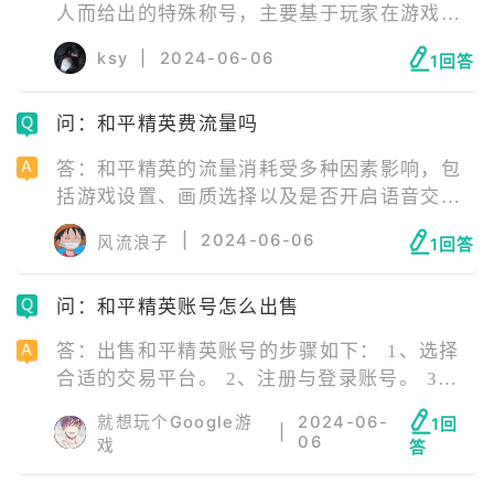
人而给出的特殊称号，主要基于玩家在游戏中
充值的点券数量。获得这一称号的玩家可以享
ksy
|
2024-06-06
1回答
受到私享服务、专属福利活动，以及和平精英
专属管家提供的专业游戏管家团队服务，享受
问：和平精英费流量吗
7x24小时的优先处理权益。此外，超核玩家还
可以领取福利、享受到限量福利、特权礼包、
答：和平精英的流量消耗受多种因素影响，包
游戏第一手资料等，拥有极佳的游戏体验。
括游戏设置、画质选择以及是否开启语音交
流。玩家可以根据自己的流量情况和游戏需求
|
2024-06-06
风流浪子
1回答
来调整这些设置，以合理管理流量消耗。
问：和平精英账号怎么出售
答：出售和平精英账号的步骤如下： 1、选择
合适的交易平台。 2、注册与登录账号。 3、
发布卖号信息。 4、等待买家联系。 5、协商
就想玩个Google游
2024-06-
1回
|
交易价格。 6、完成交易。 7、售后服务与评
06
戏
答
价。 在整个过程中，选择一个安全可靠的交易
平台是关键。