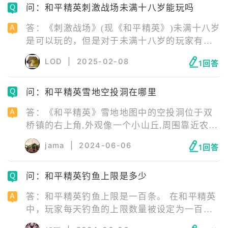
问：和平精英刺激战场未满十八岁能玩吗
则需 300 发以上锈蚀弹。
答：《刺激战场》(现《和平精英》)未满十八岁
是可以玩的，但是对于未满十八岁的玩家有严
格的防沉迷系统。在非节假日，未成年人每天
LOD
|
2025-02-08
1回答
游戏时长累计不得超过 1.5 小时。在节假日，
游戏时长累计不得超过 3 小时。
问：和平精英雪地空投洞在哪里
答：《和平精英》雪地地图中的空投洞位于双
桥镇的右上角,外观像一个小山丘,周围靠近农场
小镇和冰河城。要找到这个空投洞,玩家需要飞
jama
|
2024-06-06
1回答
往双桥镇,在镇子的右上方寻找一块空地。
问：和平精英钓鱼上限是多少
答：和平精英钓鱼上限是一百条。 在和平精英
中，玩家每天钓鱼的上限数量被设定为一百
条。一旦玩家达到这个上限，系统将会提示并