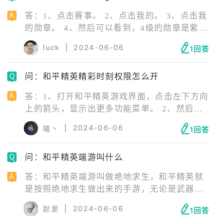
图、射击手感等多个层面还原端游数据，为玩
答：1、点击赛事。 2、点击我的。 3、点击我
家全方位打造出极具真实感的军事竞赛体验。
的勋章。 4、然后可以看到，4级的勋章是紫色
的并且能在出生岛展示，达成条件：战队贡献
luck
|
2024-06-06
1回答
值达到800。 5、战队贡献值只需要在赛事直播
间，消耗精英币为战队助威送礼，就可以累积
问：和平精英精彩时刻权限怎么开
对应战队勋章贡献值。
答：1、打开和平精英游戏界面，点击左下方向
上的箭头，显示出更多功能菜单。 2、然后点
击进入设置界面。 3、然后点击右侧栏中的
|
2024-06-06
曦丶
1回答
【录像设置】，然后就将【精彩时刻】按钮打
开即可。
问：和平精英端游叫什么
答：和平精英端游叫做绝地求生，和平精英就
是按照绝地求生做出来的手游，无论是武器装
备或者是配件什么的都是一模一样做出来的，
|
2024-06-06
默果
1回答
如果想玩PC端那就是绝地求生。