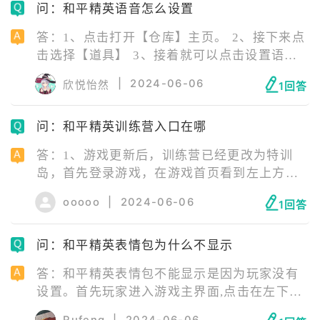
问：和平精英语音怎么设置
答：1、点击打开【仓库】主页。 2、接下来点
击选择【道具】 3、接着就可以点击设置语
音。 《和平精英》是由腾讯光子工作室群自研
|
2024-06-06
欣悦怡然
1回答
打造的反恐军事竞赛体验类型国产手游，该作
于2019年5月8日正式公测。 《和平精英》采用
问：和平精英训练营入口在哪
虚幻4引擎研发，致力于从画面、地图、射击手
感等多个层面还原端游数据，为玩家全方位打
答：1、游戏更新后，训练营已经更改为特训
造出极具真实感的军事竞赛体验。
岛，首先登录游戏，在游戏首页看到左上方开
始游戏下面的地图，点击地图。 2、进入后会
ooooo
|
2024-06-06
1回答
看到左下方有一个特训岛，点击确定。 3、返
回主页，点击开始游戏既可进入特训岛。
问：和平精英表情包为什么不显示
答：和平精英表情包不能显示是因为玩家没有
设置。首先玩家进入游戏主界面,点击在左下角
的仓库。 进入仓库以后,在右边的栏里面选择战