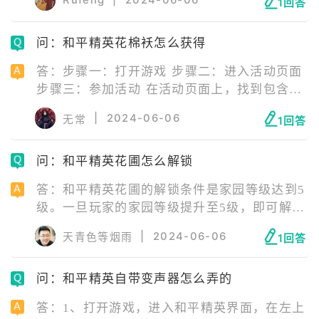
Rufeng
|
2024-06-06
1回答
备,在点击旁边的这个标志。 在点击上方的管理
即可设置表情包了。 而表情包需要进入游戏后
问：和平精英花棉袄怎么获得
才能使用,右侧会个喷漆瓶的按钮,点击它。 点
击它旁边就会出现表情包,选着要使用的就可以
答：步骤一：打开游戏 步骤二：进入活动页面
了。人物的视角要对准地面才能成功。
步骤三：参加活动 在活动页面上，找到包含花
棉袄奖励的活动，并点击进入。 步骤四：领取
|
2024-06-06
无常
1回答
奖励 完成相应的任务或达成活动条件后，就可
以在活动页面中领取花棉袄奖励。记得按照活
问：和平精英花圃怎么解锁
动规则及时领取，不要错过机会。
答：和平精英花圃的解锁条件是家园等级达到5
级。一旦玩家的家园等级提升至5级，即可解锁
全新的花圃玩法。解锁后，玩家可以在花圃区
|
2024-06-06
天青色等烟雨
1回答
域种植花卉和装饰家园，通过收获鲜花并出售
来赚取世界币。随着花圃等级的提升，玩家可
问：和平精英自带变声器怎么弄的
以花费世界币来增加花圃的最大种植数量，并
解锁新的花卉品种。初始种子如长春花可以免
答：1、打开游戏，进入和平精英界面，在左上
费获取，随着等级的提升，玩家可以解锁并种