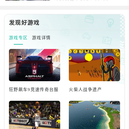
鉴。在图鉴中，玩家可以看到自己
册，当达到7阶，我们可以领取20
曾经钓起来的鱼种，没有钓过的鱼
个服饰币。2、方式二：每周签到
类会显示为空白。此外，玩家还可
领好礼签到领服饰币是最简单的，
以在图鉴上方看到当前的钓鱼等
每天登录打开游戏就能获得一次奖
发现好游戏
级。这个过程
励，每天登录的奖励不同，在第二
天和第六天都能获得服饰币。3、
游戏专区
游戏详情
方式三：限时活动领取服饰币点击
“活动”——“限时活动”——迎新福
利，送永久套装。4、其中最简单
的是登录获取，累积登录7天活
动，
狂野飙车9竞速传奇台服
火柴人战争遗产