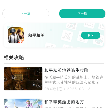
上一篇
下一篇
和平精英
专区
相关攻略
和平精英地铁逃生攻略
在《和平精英》的战场上，地铁逃
生模式以其独特的玩法和紧张刺激
的氛围，吸引了无数玩家的目光。
9843浏览
/
2025-03-13
地铁逃生，顾名思义，玩家需要在
地铁线路中寻找生存资源，躲避敌
和平精英最肥的地方
人的攻击，并在限定时间内找到逃
出生天的出口。这个模式不仅考验