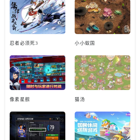
忍者必须死3
小小蚁国
像素星舰
猫汤