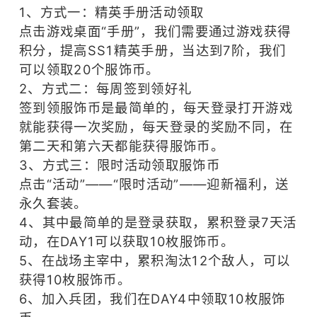
生存
高画质
1、方式一：精英手册活动领取
多人
3D
射击
点击游戏桌面“手册”，我们需要通过游戏获得
FPS
竞技
枪战
积分，提高SS1精英手册，当达到7阶，我们
PVP
TPS
可以领取20个服饰币。
团队合作
第三人称
2、方式二：每周签到领好礼
签到领服饰币是最简单的，每天登录打开游戏
就能获得一次奖励，每天登录的奖励不同，在
第二天和第六天都能获得服饰币。
3、方式三：限时活动领取服饰币
点击“活动”——“限时活动”——迎新福利，送
永久套装。
4、其中最简单的是登录获取，累积登录7天活
动，在DAY1可以获取10枚服饰币。
5、在战场主宰中，累积淘汰12个敌人，可以
获得10枚服饰币。
6、加入兵团，我们在DAY4中领取10枚服饰