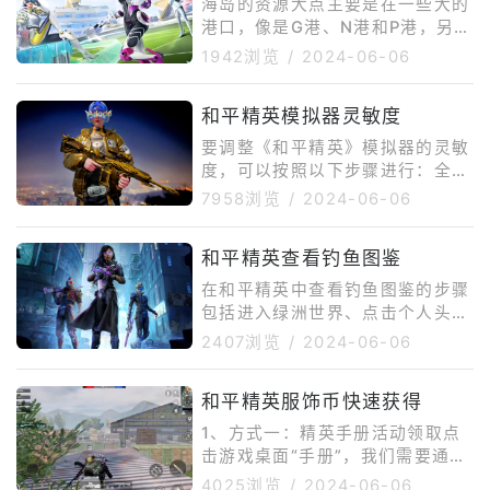
海岛的资源大点主要是在一些大的
玩家的枪法，更考验策略、团队协
港口，像是G港、N港和P港，另外
作以及对地图的熟悉程度。1.地铁
天降奇兵版本更新后还会随机刷新
1942浏览
/
2024-06-06
站内部：地铁站是资源最丰富的区
一些隐藏地点，资源也是蛮丰富
域之一，但也是最危险的地方。学
的。沙漠主要资源基本都是在几个
会利用地铁站内的各种设施，如楼
和平精英模拟器灵敏度
大城镇中，像是圣马丁、伊波城和
梯、扶梯和站台，进行快速转移和
狮城，另外还有一些地方小但是资
要调整《和平精英》模拟器的灵敏
躲避。记
源丰富的地方，像是别墅区和皮卡
度，可以按照以下步骤进行：全局
多。
灵敏度：系统推荐选择中级灵敏
7958浏览
/
2024-06-06
度，但也可以根据个人鼠标的低、
中、高选择自定义。自由镜头灵敏
和平精英查看钓鱼图鉴
度：指的是开镜后的灵敏度。灵敏
度越大，镜头移动速度越快；灵敏
在和平精英中查看钓鱼图鉴的步骤
度越小，镜头越稳定。具体设置建
包括进入绿洲世界、点击个人头
议如下：第三人称人物、载具状态
像、进入个人信息、点击图鉴。要
2407浏览
/
2024-06-06
自由镜头（小眼睛）：105%。跳
查看和平精英的钓鱼图鉴，玩家首
伞状态自由镜头（小眼睛）：10
先需要进入游戏的绿洲世界。在这
5%。第一人称人物自由镜头（小
和平精英服饰币快速获得
里，玩家可以通过点击左上角的头
眼睛）：90%24。镜头灵敏度：
像进入个人信息页面。在个人信息
1、方式一：精英手册活动领取点
推荐设置
页面中，有一个选项是“图鉴”，点
击游戏桌面“手册”，我们需要通过
击这个选项就可以直接打开钓鱼图
游戏获得积分，提高SS1精英手
4025浏览
/
2024-06-06