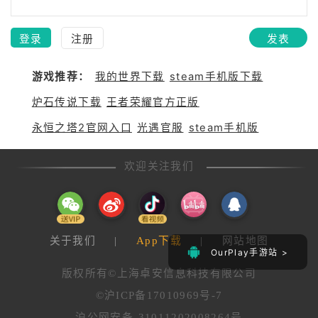
登录
注册
发表
游戏推荐：
我的世界下载
steam手机版下载
炉石传说下载
王者荣耀官方正版
永恒之塔2官网入口
光遇官服
steam手机版
欢迎关注我们
关于我们
|
App下载
|
网站地图
OurPlay手游站 >
版权所有©上海卓安信息科技有限公司
©沪ICP备17010969号-7
沪公网安备 31011202008264号