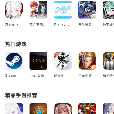
Disney Sparklink Stars
忍者NEXUS 闪乱神乐
梦之王国与沉睡的100王子
赛尔号巅峰之战
热门游戏
Steam
RISE国际服
逆水寒
王者荣耀
和平精
精品手游推荐