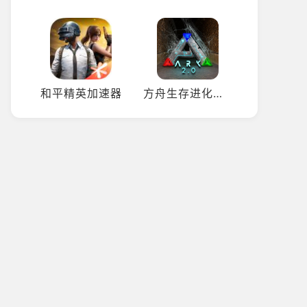
和平精英加速器
方舟生存进化加速器