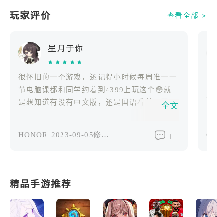
玩家评价
查看全部 >
星月于你
很怀旧的一个游戏，还记得小时候每周唯一一
节电脑课都和同学约着到4399上玩这个😳就
现
是想知道有没有中文版，还是国语看着舒服一
全文
点
HONOR
2023-09-05修改过
OP
1
精品手游推荐