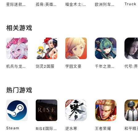
星际迷航：舰队指挥官
孤骨:英雄杀手
喵金术士:猫咪合并大亨
欧洲列车模拟2
相关游戏
机兵与龙日服
剑灵2国服
学园文豪
千年之旅台服
代号:界
热门游戏
Steam
RISE国际服
逆水寒
王者荣耀
和平精