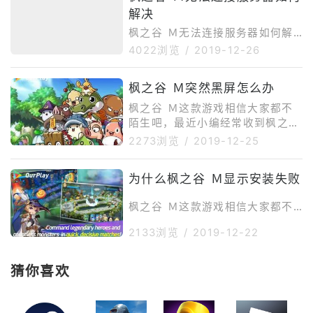
解决
枫之谷 Ｍ无法连接服务器如何解
决，相信大家在玩枫之谷 Ｍ的过
4022浏览
/
2019-12-26
程中，经常会遇到这样的问题，下
面ourplay小编就简单为大家介绍
枫之谷 Ｍ突然黑屏怎么办
几种常见的解决方案。
枫之谷 Ｍ这款游戏相信大家都不
陌生吧，最近小编经常收到枫之谷
Ｍ突然黑屏怎么办问题的反馈，接
2273浏览
/
2019-12-25
下来小编就为大家提供几种常见的
处理方案。
为什么枫之谷 Ｍ显示安装失败
枫之谷 Ｍ这款游戏相信大家都不
陌生吧，最近小编经常收到为什么
2133浏览
/
2019-12-22
枫之谷 Ｍ显示安装失败问题的反
馈，接下来小编就为大家提供几种
常见的处理方案。
猜你喜欢