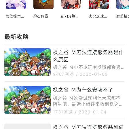
碧蓝档案国际服
炉石传说
nikke胜利女神国际服
实况足球2022手游
最新攻略
枫之谷 Ｍ无法连接服务器是什
么原因
枫之谷 Ｍ中不少玩家反馈都会遇
到枫之谷 Ｍ无法连接服务器是什
9487浏览
/
2020-01-09
么原因的问题，那么怎么解决这个
问题呢，这边ourplay小编为大家
枫之谷 Ｍ为什么安装不了
分享几个解决方案。
枫之谷 Ｍ这款游戏相信大家都不
陌生吧，最近小编经常收到枫之谷
Ｍ为什么安装不了问题的反馈，接
1731浏览
/
2020-01-04
下来小编就为大家提供几种常见的
处理方案。
枫之谷 Ｍ无法连接服务器如何