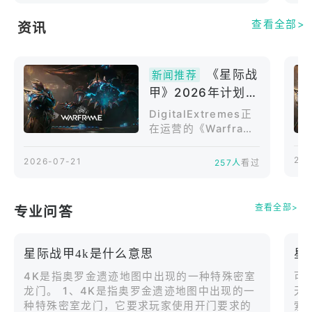
探索史诗故事
查看全部>
资讯
体验《Warframe》错综复杂的电影式故事情节，包含
《星际战
新闻推荐
庞大的 10 多年的扩展内容和剧情系列任务，沉浸在
甲》2026年计划发
始源星系的悠久历史中。在开始你的旅程、发展你的
布内容详细介绍，
DigitalExtremes正
技能和寻求你觉醒背后的真相之前，请先通过三款原
包括全新星系
在运营的《Warfram
始战甲之一发现你的内在力量，并开始你在
“Tau”
e》（PC/NintendoS
《Warframe》之中的初体验。
witch2/PS5/XboxS
202
2026-07-21
257人
看过
eriesX|S/Nintendo
Switch/PS4/XboxO
掌握你的军械库
ne/iOS/Android）
查看全部>
专业问答
是一款全球玩家数超
你的初始武器只是踏上旅程的一个起点。制作数以百
过8500万的在线科幻
计的破坏性武器，此外还有载具、同伴和更多精彩内
动作游戏。玩家将扮
星际战甲4k是什么意思
星
容。提升它们的等级并进行试验，直到你找到适合你
演装备了特殊能力外
骨骼装甲“WARFRAM
4K是指奥罗金遗迹地图中出现的一种特殊密室
可
独特游戏风格的武器组合。为你的装备设计一款可怕
E”的战士Tenno，运
龙门。 1、4K是指奥罗金遗迹地图中出现的一
天
的外观，以此来呈现出你自定义配置的时尚风格。
用动态忍者动作挑战
种特殊密室龙门，它要求玩家使用开门要求的
索