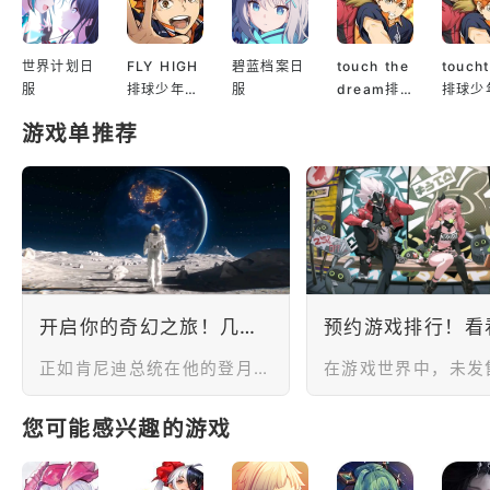
境依赖，部分安卓手
机如果缺少GooglePl
ay服务，可能无法正
世界计划日
FLY HIGH
碧蓝档案日
touch the
touch
常下载、更新或启动
服
排球少年日
服
dream排
排球少
游戏。再者，国际服
服
球少年韩服
服
版本还可能存在地区
游戏单推荐
限制，部分用户可能
遇到商店搜不到游
戏、提示设备不兼容
或安装后闪退等情
况。如果选择APK手
动安装，还需要开
开启你的奇幻之旅！几款科幻手游推荐，来探索未知星系中的奥秘！
正如肯尼迪总统在他的登月演讲中所言：“我们选择这个目标，不是因为它容易，而是因为它艰巨。”这些科幻手游将给予您机会去超越常规，面对挑战并克服困难，以寻找真理和发现新的世界。这些科幻手游将让您在虚拟世界中给玩家机会来体验探索未知的感觉，并且让您以不同的角色身份，穿越星际，探索未知星系的奥秘，解锁新的科技和力量。现在，让我们一起开启这段奇幻之旅，勇闯未知星系，探索科技与奥秘的交汇处！
您可能感兴趣的游戏