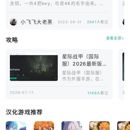
各种任务。“WARFRA
龙钥，一共4把key，也是4K的名字由来。
游
无限自定义
ME”《Warfra
2、开门需要其中随机的一把钥匙，而每个人只
使
能携带一把钥匙，因此刷图需要4个人，分别带
战
小飞飞大老黑
着不同的4把钥匙，钥匙的设计图在商店购买，
2023-09-21
2541人
看过
进入始源星系意味着加入 7000 多万的 Tenno 军团，
需要注意每把钥匙分别具有一项DEBUFF)开
每个人都有自己的定制战甲、武器和装备。由于有大
门，拾取里面的神器后，任务完成结算。
查看全部>
量的自定义选项可用于强化你的装备，因此为你的战
攻略
甲设计完美的外观，对你和你的小队来说将会是一个
无尽的挑战。
星际战甲（国际
服）2026最新版如
何下载？国内下载
星际战甲（国际服）
运行安装星际战甲
作为外服手游，在国
内下载安装存在一定
（国际服）方法介
难度。首先是网络问
绍
2026-07-11
202
1749人
看过
题，游戏官网、谷歌
商店以及游戏资源更
新在国内访问不够稳
汉化游戏推荐
定，容易出现加载
慢、下载中断或连接
失败。其次是谷歌环