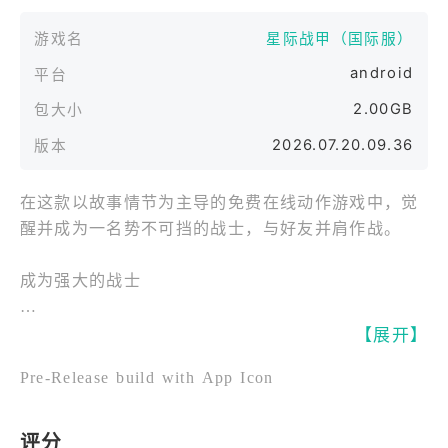
游戏名
星际战甲（国际服）
android
平台
2.00GB
包大小
2026.07.20.09.36
版本
在这款以故事情节为主导的免费在线动作游戏中，觉
醒并成为一名势不可挡的战士，与好友并肩作战。
成为强大的战士
进入你的战甲——一个拥有无尽力量的生物机械化
【展开】
身。释放它的技能并使用众多的毁灭性武器，毫不费
Pre-Release build with App Icon
力地歼灭成群的敌人。杀戮间隙时，你可以挣取或立
即解锁 57 多款不同的战甲——每款战甲都有一套独
特的技能——供你随心所欲的控制混乱战局。
评分