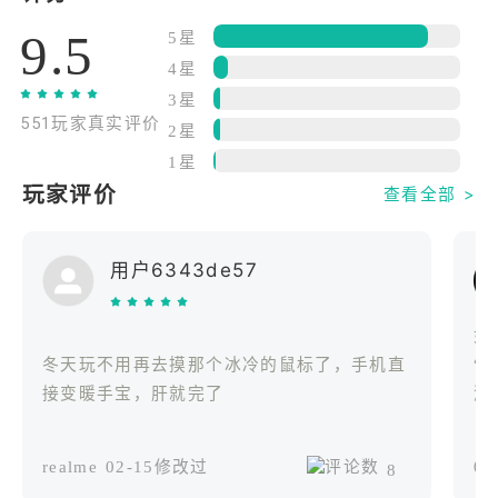
9.5
5星
与朋友并肩作战
4星
3星
与你的朋友组成一个小队，当你通过高度合作的游戏
551玩家真实评价
玩法完成任务时，将会获得宝贵的奖励。利用你的战
2星
甲技能治疗盟友，偏转敌人火力方向，并完成你的任
1星
务目标。被一个特定的挑战卡住了？游戏中的匹配机
玩家评价
查看全部 >
制可以让你在需要帮手的时候很容易地与友好的
Tenno 进行联系。
用户6343de57
探索庞大的星系
如
利用你战甲令人着迷的跑酷技能来灵巧地完成地面任
冬天玩不用再去摸那个冰冷的鼠标了，手机直
“
务，或进入太空，使用你自己专属的战舰参与大规模
接变暖手宝，肝就完了
游
的舰对舰战斗。沉浸在神秘的开放世界景观中，发现
一个充斥着迷人生命体的星系——无论是友好的还是
realme
02-15修改过
0
8
敌对的。