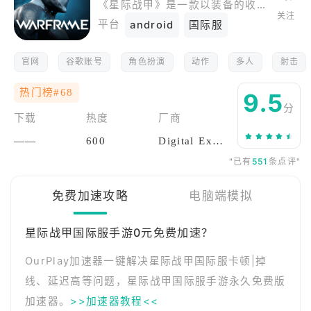
《星际战甲》是一款以装备的收集搭配为主要乐趣的科幻题材MMORPG
关注
平台
android
国际服
官网
谷歌账号
角色扮演
动作
多人
射击
热门榜#68
9.5
分
下载
热度
厂商
——
600
Digital Extremes
"已有
551
条点评"
免费加速攻略
电脑端模拟
星际战甲国际服手游0元免费加速？
OurPlay加速器一键解决星际战甲国际服卡顿|掉
线、延迟高等问题，星际战甲国际服手游永久免费版
加速器。
>>加速器教程<<