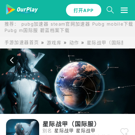
打开APP
打开APP
推荐：
pubg加速器
steam官网加速器
Pubg mobile下载
Pubg m国际服
碧蓝档案下载
手游加速器首页
游戏库
动作
星际战甲（国际服）
星际战甲（国际服）
别名
星际战甲 星际战甲