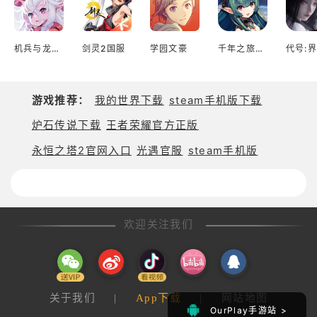
机兵与龙日服
剑灵2国服
学园文豪
千年之旅台服
代号:界
游戏推荐：
我的世界下载
steam手机版下载
炉石传说下载
王者荣耀官方正版
永恒之塔2官网入口
光遇官服
steam手机版
欢迎关注我们
关于我们
|
App下载
|
网站地图
OurPlay手游站 >
OurPlay手游站 >