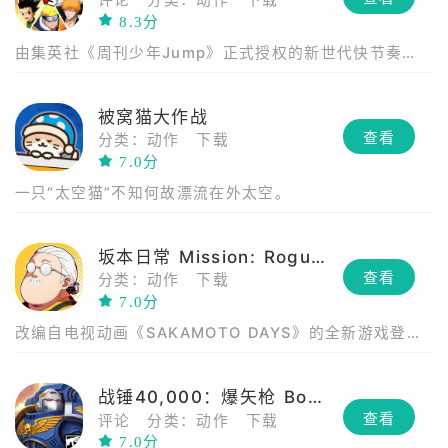
评论
分类：动作
下载
8.3分
由集英社《周刊少年Jump》正式授权的新世代快节奏
3v3对战手机游戏！
被窝猫大作战
查看
分类：动作
下载
7.0分
一只“太空猫”不知何故漂流在外太空。
坂本日常 Mission: Rogue Dawn
查看
分类：动作
下载
7.0分
改编自电视动画《SAKAMOTO DAYS》的全新游戏登场
——融合了角色养成与 Roguelite 动作玩法！
战锤40,000：爆矢枪 Boom
查看
评论
分类：动作
下载
7.0分