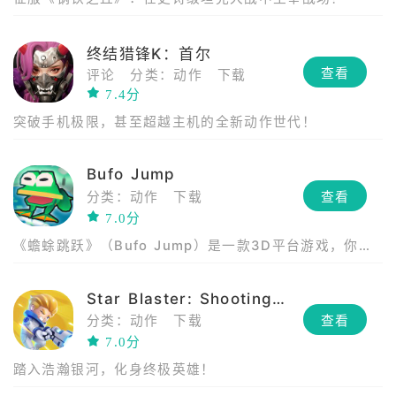
终结猎锋K：首尔
查看
评论
分类：动作
下载
7.4分
突破手机极限，甚至超越主机的全新动作世代！
Bufo Jump
分类：动作
下载
查看
7.0分
《蟾蜍跳跃》（Bufo Jump）是一款3D平台游戏，你将
扮演一只青蛙，探索温馨舒适的环境，同时躲避陷阱和烦
人的敌人。
Star Blaster: Shooting Game
分类：动作
下载
查看
7.0分
踏入浩瀚银河，化身终极英雄！