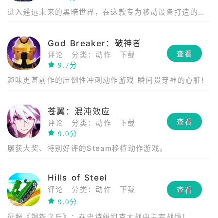
进入遥远未来的黑暗世界，在这款专为移动设备打造的残
暴第一人称射击游戏中，肃清帝国的敌人。
God Breaker：破神者
查看
评论
分类：动作
下载
9.7分
趣味更甚前作的压倒性冲刺动作游戏 瞬间贯穿神的心脏!
苍翼：混沌效应
查看
评论
分类：动作
下载
9.0分
屡获大奖、特别好评的Steam移植动作游戏。
Hills of Steel
评论
分类：动作
下载
查看
9.0分
征服《钢铁之丘》：在史诗级坦克大战中主宰战场！