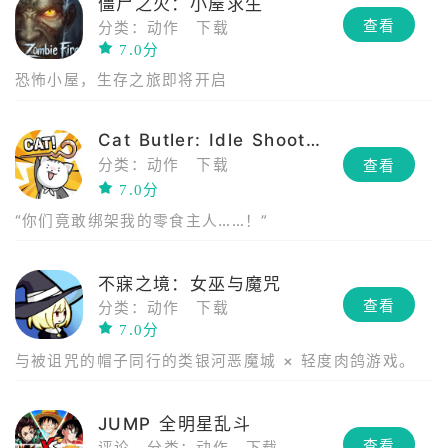
僵尸之火：小屋求生
查看
分类：动作
下载
7.0分
恐怖小屋，生存之旅即将开启
Cat Butler: Idle Shooter RPG
分类：动作
下载
查看
7.0分
“你们竟敢绑架我的零食主人……！”
不寐之境：女巫与魔咒
查看
分类：动作
下载
7.0分
与被诅咒的帽子同行的类银河恶魔城 × 轻度肉鸽游戏。
JUMP 全明星乱斗
查看