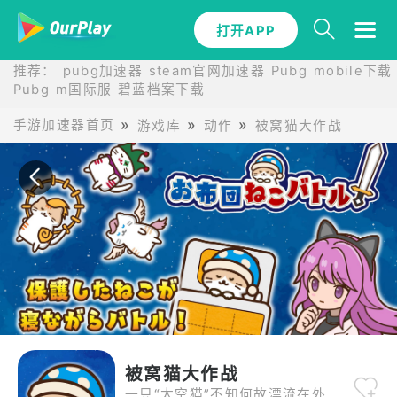
打开APP
打开APP
推荐：
pubg加速器
steam官网加速器
Pubg mobile下载
Pubg m国际服
碧蓝档案下载
手游加速器首页
游戏库
动作
被窝猫大作战
被窝猫大作战
一只“太空猫”不知何故漂流在外太空。