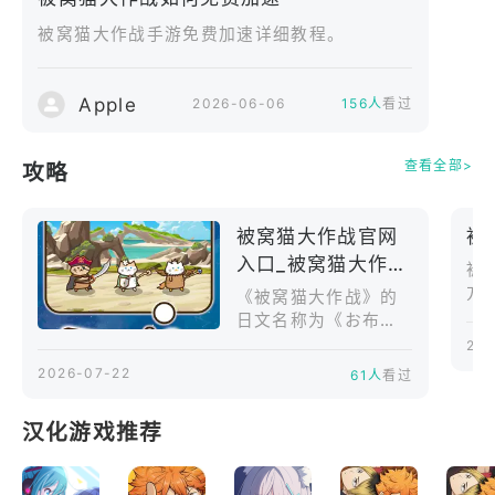
■ 在“梦境世界”之外，体验一款“生存”游戏，你需要
被窝猫大作战手游免费加速详细教程。
一边战斗一边保护一只沉睡的猫。
一群水母正向沉睡的猫靠近。
Apple
2026-06-06
156人
看过
用你的星体与水母战斗，保护猫咪。
查看全部>
攻略
使用环绕猫咪的“猫魂”和“身体猛击”等各种技能来克
被窝猫大作战官网
被
服挑战。
入口_被窝猫大作战
被
官网版下载介绍
方
■ 收集各种独特的猫咪。
《被窝猫大作战》的
日文名称为《お布団
ねこバトル》，是一
202
英雄猫、海盗猫、飞马猫
款以宇宙猫咪为主题
2026-07-22
61人
看过
的休闲动作游戏，由
各种各样的猫咪登场！
日本独立游戏开发团
汉化游戏推荐
队“星やどり”企划制
作。游戏融合连线消
保护你最爱的猫咪！
除、动作生存、猫咪