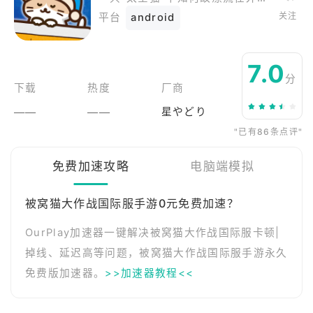
关注
平台
android
7.0
分
下载
热度
厂商
——
——
星やどり
"已有86条点评"
免费加速攻略
电脑端模拟
被窝猫大作战国际服手游0元免费加速？
OurPlay加速器一键解决被窝猫大作战国际服卡顿|
掉线、延迟高等问题，被窝猫大作战国际服手游永久
免费版加速器。
>>加速器教程<<