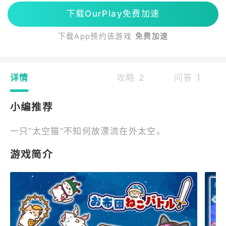
下载OurPlay免费加速
下载App预约该游戏
免费加速
详情
攻略 2
问答 1
小编推荐
一只“太空猫”不知何故漂流在外太空。
游戏简介