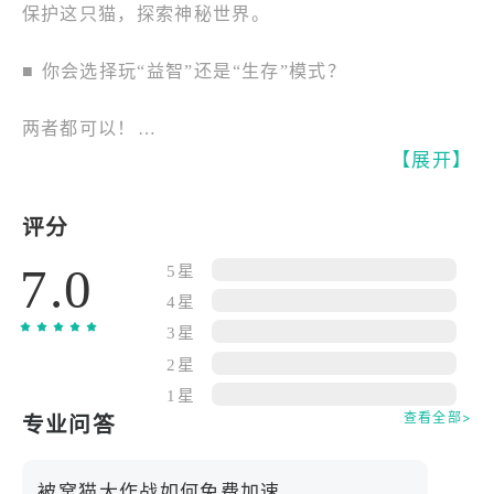
保护这只猫，探索神秘世界。
■ 你会选择玩“益智”还是“生存”模式？
两者都可以！
【展开】
体验两款独特的游戏。
评分
■ 在“梦境世界”中，体验一款操作简单的深度益智游
7.0
戏。
5星
4星
连接多个光球，赢取高分！
3星
2星
变身成龙和凤凰，
1星
查看全部>
专业问答
使用克隆、变身巨型等各种技能进行攻击！
被窝猫大作战如何免费加速