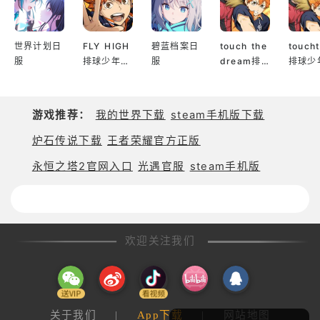
收集和剧情冒险等内
■尽情体验完整剧情！
容，玩家需要使用被
窝保护漂浮在宇宙中
世界计划日
FLY HIGH
碧蓝档案日
touch the
touch
的猫咪，并与不断出
- 梦境之外的严肃故事
服
排球少年日
服
dream排
排球少
现的敌人战斗。游戏
服
球少年韩服
服
本体可以免费下载，
- 梦境之内的搞笑故事
包含广告和部分付费
道具，目前已经登陆A
游戏推荐：
我的世界下载
steam手机版下载
ndroid和iOS平台。
尽情享受每个剧情吧！
炉石传说下载
王者荣耀官方正版
一、被窝猫大作战官
网入口《被窝猫大作
永恒之塔2官网入口
光遇官服
steam手机版
阅读两个剧情，或许你会发现新的惊喜！
战》官方网站：http
s:/
■价格
欢迎关注我们
应用：免费
部分道具需付费。
关于我们
|
App下载
|
网站地图
■制作人员