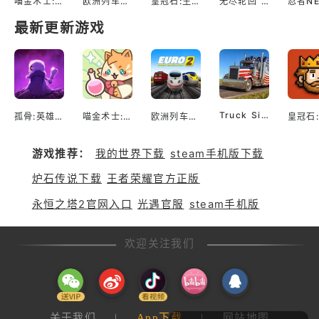
喵金术士:猫咪合并大亨
欧洲列车模拟2
皇冠石:生存
无尽轮回 鬼域摸金
最新更新游戏
Truck Simulator EVO: Drive USA
孤骨:英雄杀手
喵金术士:猫咪合并大亨
欧洲列车模拟2
游戏推荐：
我的世界下载
steam手机版下载
炉石传说下载
王者荣耀官方正版
永恒之塔2官网入口
光遇官服
steam手机版
欢迎关注我们
关于我们
|
App下载
|
网站地图