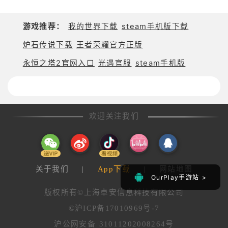
台服版本通常还存在
成为最潮的饼干，人人都为之瞩目！
地区限制，部分用户
可能遇到商店搜不到
游戏推荐：
我的世界下载
steam手机版下载
游戏、提示设备不兼
5. 在广场结识其他饼干
炉石传说下载
王者荣耀官方正版
容或安装后闪退等情
况。由于该游戏没有
永恒之塔2官网入口
光遇官服
steam手机版
在这个特别的社交中心与其他饼干相遇！
提供明确官网入口，
国内玩家通
在广场组建队伍，一起准备史诗般的战斗。
欢迎关注我们
享受激烈的战斗，也享受与朋友们轻松愉快的聚会时
光。
体验《CookieRun: OvenSmash》独特的动作与社交
玩法！
关于我们
|
App下载
|
网站地图
OurPlay手游站 >
OurPlay手游站 >
版权所有©上海卓安信息科技有限公司
【关于《CookieRun: OvenSmash》】
©沪ICP备17010969号-7
由 Devsisters 开发，VNGGames 在部分地区发行。
沪公网安备 31011202008264号