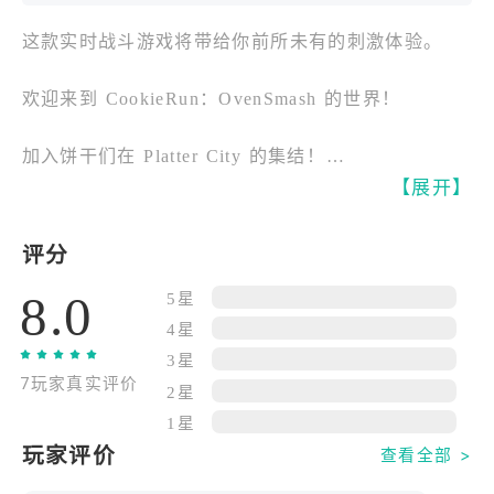
这款实时战斗游戏将带给你前所未有的刺激体验。
欢迎来到 CookieRun：OvenSmash 的世界！
加入饼干们在 Platter City 的集结！
【展开】
观看他们为了实现愿望而展开的史诗级战斗！
评分
踏入一个超乎你想象的饼干都市奇幻世界！
8.0
5星
竭尽全力去实现你的愿望！
4星
3星
7玩家真实评价
1. 沉浸式都市奇幻
2星
1星
在令人惊叹的都市奇幻世界中展开激战！
玩家评价
查看全部 >