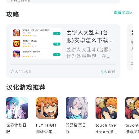
查看全部>
攻略
使用强大的魔法卡，变身巨人，召唤斩天巨龙，等
等。
姜饼人大乱斗(台
姜
服)安卓怎么下载？
瞬间的决策掌控战场，决定胜负！
姜
2026下载安装步骤
方
姜饼人大乱斗(台服)
一览
作为外服手游，在国
制定你的制胜策略，称霸赛场！
内下载安装存在一定
202
难度。首先是网络问
昨天14:35
4人
看过
4. 用自定义外观展现自我
题，谷歌商店以及游
戏更新资源在国内访
汉化游戏推荐
展现你的风格，在人群中脱颖而出！
问不够稳定，容易出
现加载慢、下载中断
或连接失败。其次是
想要可爱风？酷炫风？还是独一无二的个性风？
谷歌环境依赖，部分
安卓手机如果缺少Go
数十种外观和道具，让你打造完美契合你个性的饼
oglePlay服务，可能
世界计划日
FLY HIGH
碧蓝档案日
touch the
touch
无法正常下载、更新
干！
服
排球少年日
服
dream排
排球少
或启动游戏。再者，
服
球少年韩服
服