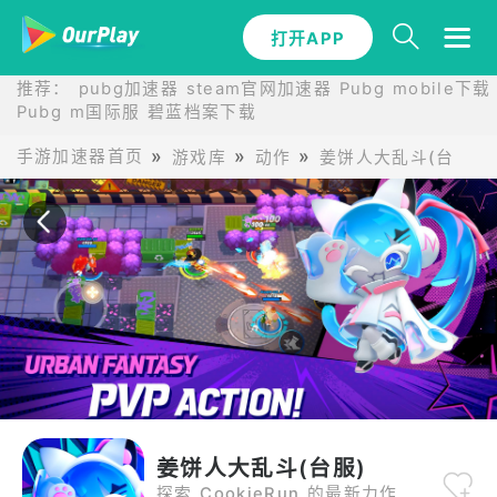
打开APP
打开APP
推荐：
pubg加速器
steam官网加速器
Pubg mobile下载
Pubg m国际服
碧蓝档案下载
手游加速器首页
游戏库
动作
姜饼人大乱斗(台服)
姜饼人大乱斗(台服)
探索 CookieRun 的最新力作——这款风靡全球、拥有两亿粉丝的 IP！