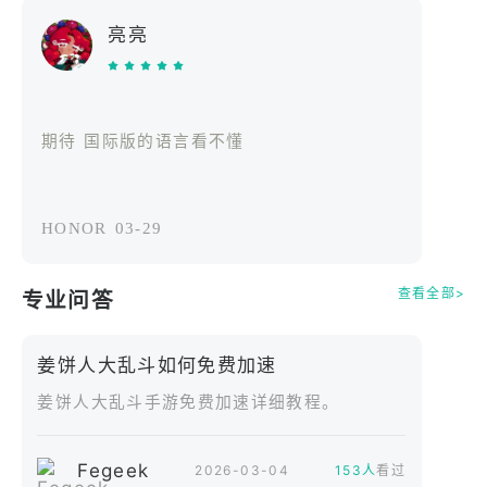
Platter City 的整个区域都将成为你的战场，三大势力
亮亮
为了争夺霸权而战。
深入探索 CookieRun 迄今为止最新鲜的世界！
期待 国际版的语言看不懂
2. 深度策略战斗
你的位置就是你的策略！
HONOR
03-29
扮演坦克、交易者或支援者！掌握独特的组合和协同
效应，主宰战场。
查看全部>
专业问答
体验扣人心弦的策略战斗，一个技能的选择就能彻底
姜饼人大乱斗如何免费加速
扭转战局！
姜饼人大乱斗手游免费加速详细教程。
3. 扭转战局的魔法卡
Fegeek
2026-03-04
153人
看过
一张卡牌就能扭转战局！