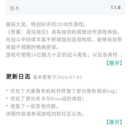
1.1.6
版本
屡获大奖、特别好评的2D动作游戏。
《苍翼：混沌效应》具有独特的极致动作游戏体验。
在战斗中持续丰富不断增强的连招构筑，能够给您带
来超乎预期的畅爽感受。
游戏可使用16位魅力十足的战斗角色，以及各具特色
的战斗方式，可以相互组合并在战斗中持续改变战斗
【展开】
机制，逐渐打造出独属于自己的战斗体验。
更新日志
版本更新于2026-07-02
本作品属外传衍生游戏，世界观为原创内容，手机版
* 优化了大量角色机制并修复了部分角色相关bug；
故事情节不涉及BlazBlue本篇剧情。
* 优化了部分关卡与Boss战的体验；
* 修复了一些其他问题。
【极致动作体验】
详细内容请参阅游戏内和社区公告。
* 每个角色都有几十种招式变化；
【展开】
* 支持使用手柄进行战斗操作；
* 支持自由调整触控按键布局；