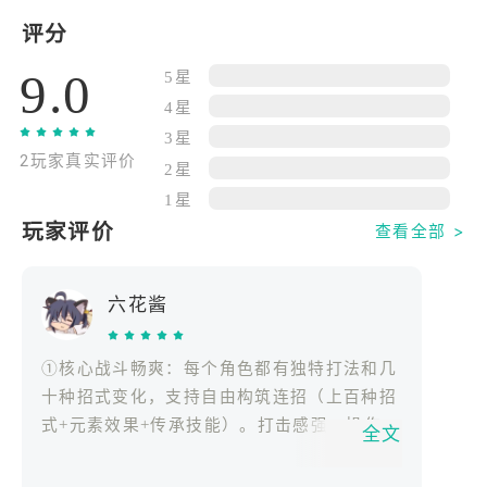
* 为动作小白或动作天尊都精心设计了适合的战斗难
评分
度；
9.0
5星
* 支持双人联机合作，允许本地局域网联机。
4星
3星
【获奖情况】
2玩家真实评价
· 好游2024游戏大赏：最佳独立手游
2星
· 金茶奖2024年度最佳PC游戏
1星
· 电击Online独立游戏大赏：最佳年度游戏、最佳动
玩家评价
查看全部 >
作游戏
· ChinaJoy独立游戏大奖：最佳音乐音效
六花酱
· NYX Game Awards：最佳动作游戏、最佳创新游
戏、最佳玩法游戏
①核心战斗畅爽：每个角色都有独特打法和几
【温馨提示】
十种招式变化，支持自由构筑连招（上百种招
* 本游戏含有可能诱发光敏性癫痫的画面闪烁等视觉
式+元素效果+传承技能）。打击感强、操作丝
全文
元素；
滑、演出华丽，能打出格斗游戏般的极限连
* TapTap PC版数据和联机服务器与TapTap手机版不
击。Roguelite的随机性让每次跑图的build都