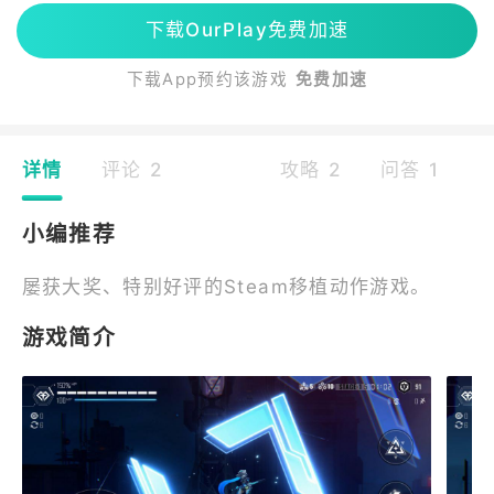
下载OurPlay免费加速
下载App预约该游戏
免费加速
详情
评论 2
攻略 2
问答 1
小编推荐
屡获大奖、特别好评的Steam移植动作游戏。
游戏简介