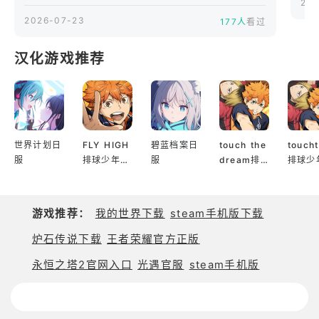
发、获得《BLAZBLU
20
E》系列正版授权的2
2026-07-23
177人
看过
D动作Roguelite游
戏，英文名称为《Bla
汉化游戏推荐
zBlueEntropyEffec
t》。游戏使用《苍翼
默示录》系列角色，
但采用独立原创世界
观，手机版剧情并不
直接承接《BLAZBLU
世界计划日
FLY HIGH
碧蓝档案日
touch the
touch
E》本篇故事。玩家可
服
排球少年日
服
dream排
排球少
以操控拉格纳、琴
服
球少年韩服
服
恩、诺爱儿、白面、
桃儿卡卡、黑铁直人
等角色，在随机生成
游戏推荐：
我的世界下载
steam手机版下载
的战斗空间中选择潜
炉石传说下载
王者荣耀官方正版
能、策略和传承技，
逐渐构筑不同
永恒之塔2官网入口
光遇官服
steam手机版