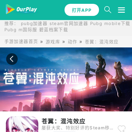
打开APP
打开APP
推荐：
pubg加速器
steam官网加速器
Pubg mobile下载
Pubg m国际服
碧蓝档案下载
手游加速器首页
游戏库
动作
苍翼：混沌效应
苍翼：混沌效应
屡获大奖、特别好评的Steam移植动作游戏。