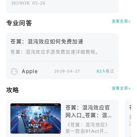
HONOR
05-26
互通；
不同。 ②多样性高：多角色切换、随机关
卡、不同风格场景（霓虹码头、废墟等），加
查看全部>
【权利标记】
专业问答
上联动内容，游玩价值很高。 ③小缺点：初
© ARC SYSTEM WORKS/© 91Act
期可能觉得上手门槛稍高（需要熟悉角色招
式），整体娱乐性很强，适合喜欢动作游戏的
苍翼：混沌效应如何免费加速
玩家。
苍翼：混沌效应手游免费加速详细教程。
Apple
2026-04-27
82人
看过
查看全部>
攻略
苍翼：混沌效应官
苍
网入口_苍翼：混沌
苍
效应官网版下载介
决
《苍翼：混沌效应》
绍
是一款由91Act开