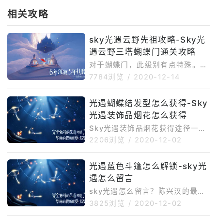
相关攻略
sky光遇云野先祖攻略-Sky光
遇云野三塔蝴蝶门通关攻略
对于蝴蝶门，此级别有点特殊。它
要求我们喝酒以组建团队，然后依
7784浏览
/
2020-12-14
靠团队合作来达到目标。如果我们
没有找到合适的人来组建团队，那
光遇蝴蝶结发型怎么获得-Sky
么无论我们多么强大，水平机制都
光遇装饰品烟花怎么获得
是不同的。
Sky光遇装饰品烟花获得途径一览
这个并不是表情哟，是一种装饰，
2206浏览
/
2020-12-02
类似于那种竖琴，都是需要我们用
彩虹爱心来兑换获得的，而且烟花
光遇蓝色斗篷怎么解锁-sky光
作为后面几个的道具，更是需要6
遇怎么留言
个彩虹爱
sky光遇怎么留言？陈兴汉的最新
作品《天光宇》将于6月立即接受
3825浏览
/
2020-12-02
测试。游戏主要是社交游戏，但这