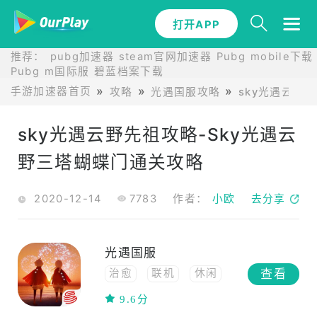
打开APP
推荐：
pubg加速器
steam官网加速器
Pubg mobile下载
Pubg m国际服
碧蓝档案下载
手游加速器首页
攻略
光遇国服攻略
sky光遇云野
sky光遇云野先祖攻略-Sky光遇云
野三塔蝴蝶门通关攻略
2020-12-14
7783
作者：
小欧
去分享
光遇国服
查看
治愈
联机
休闲
冒险
高自由度
9.6分
高画质
3D
社交