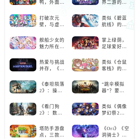
鸭，外面全
界二游的里
是好鹅！！
程碑：《原
神》
打破次元
类似《碧蓝
壁，与虚拟
航线》的养
歌手共同谱
成类游戏！
写音符物语
养成你的梦
舰船少女的
掌上绿荫，
想！
魅力所在：
足球爱好者
《碧蓝航
必玩：《实
线》
况足球》
热爱与挑战
类似《仓鼠
并存，《游
客栈》的萌
戏王：大师
宠类游戏推
决斗》，牌
荐！快来养
《泰坦陨落
“跳伞模拟
佬都爱玩的
赛博宠物
2》：操控
器”？要
游戏是啥
吧！
泰坦，主宰
“苟”还是要
样？
未来战场；
“刚”？
《看门狗
类似《偶像
跑酷突袭，
2》：数字
梦幻祭2》
改写战斗格
世界的精彩
的二次元音
局！
狂欢
游推荐：完
塔防手游盘
《Ori》《空
美还原偶像
点，三款不
洞骑士》
魅力，共同