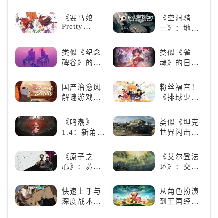
容错过的塔
《死亡细
打造最强偶
防佳作
胞》横向对
《赛马娘
《空洞骑
像团
比，不知道
Pretty
士》：地下
入手那个看
Derby》：
世界的深度
这里
一场跨次元
探索与极致
类似《纪念
类似《雀
的竞速之旅
冒险
碑谷》的解
魂》的日系
谜类游戏推
游戏推荐！
荐：体验沉
好看的ACG
国产治愈风
粉丝福音！
浸式解谜，
看板娘们等
解谜游戏
《排球少
拾取遗失的
着你！
《落日山
年!!FLY
碎片
丘》
HIGH!!》手
《鸣潮》
类似《坦克
游还原经典
1.4：新角
世界闪击
名场面
色、新剧
战》
情，全新冒
（WOTB）
《原子之
《艾尔登法
险体验！
的军事类游
心》：苏联
环》：交界
戏推荐！快
科幻风下的
地的史诗传
带上你最心
游戏盛宴与
奇与魂系新
快速上手与
从角色扮演
爱的装备出
瑕疵
巅峰
深度战术兼
到王国经
发吧！
备，《彩虹
营，这款手