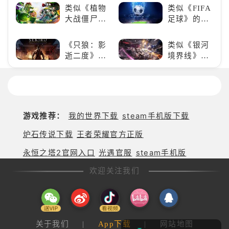
六号M》是
游为何能俘
类似《植物
类似《FIFA
否值得入
获玩家心？
大战僵尸》
足球》的足
手？
的卡牌策略
球类比赛推
游戏，休闲
荐！快来赢
《只狼：影
类似《银河
娱乐尽在手
得世界冠军
逝二度》：
境界线》的
中！
吧！
一场惊心动
二次元战棋
魄的忍者之
类手游推
旅
荐：极致策
略，无限可
能
游戏推荐：
我的世界下载
steam手机版下载
炉石传说下载
王者荣耀官方正版
永恒之塔2官网入口
光遇官服
steam手机版
欢迎关注我们
关于我们
|
App下载
|
网站地图