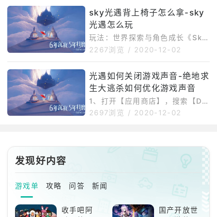
是一种全新的方式。让我们来看看
sky光遇背上椅子怎么拿-sky
如何使用“天光瑜”信息蜡烛。留下
光遇怎么玩
足迹与
玩法：世界探索与角色成长《Sky
光・遇》设计给玩家的动力主要在
2267浏览
/
2020-12-02
两点，第一是对大地图的游览和探
索，第二是角色购买avatar所带来
光遇如何关闭游戏声音-绝地求
的外观成长和解锁动作带来的能力
生大逃杀如何优化游戏声音
成
1、打开【应用商店】，搜索【Dol
byAccess】并下载。2、在【控
2697浏览
/
2020-12-02
制面板】中找到【声音-播放】，
选中【当前扬声器】双击。3.找到
[扬声器属性-空间音频效果-
发现好内容
游戏单
攻略
问答
新闻
收手吧阿
国产开放世