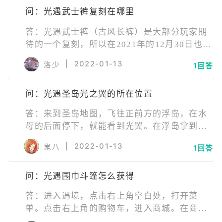
问：光遇武士裤复刻在哪里
答：光遇武士裤（古风长裤）是大部分玩家期
待的一个复刻，所以在2021年的12月30日也是
迎来了复刻。位于晨岛预言山谷右边第一个山
|
2022-01-13
洛少
1回答
洞（火试炼）的门口。
问：光遇圣岛光之翼的所在位置
答：来到圣岛地图，飞往正前方的浮岛，在水
母的后面停下，就能看到光翼。在浮岛拿到光
翼后，调转视角，飞向对面的高山上，在上山
|
2022-01-13
鬼八
1回答
的阶梯处就能看到光翼。来到山顶，往右飞去
就能拿到光翼。
问：光遇围巾斗篷怎么获得
答：进入遇境，点击右上角空白处，打开菜
单。点击右上角的购物车，进入商城。在商城
中找到并点击购买小王子的围巾礼包，即可获