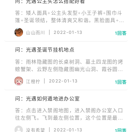
问：光遇公主头怎么搭配好看
答：矮人面具+公主头发型+小王子裤+围巾斗
篷+圣诞领结，整体清爽又和谐。黑脸面具+公
主头发型+白鸟斗篷+搓澡巾棉裤+茶桌，仙气
|
2022-01-13
山山而川
1回答
十足而且不挑身高。眼下涂鸦面具+公主头发型
+樱花斗篷+击剑裤+圣诞领结，不只是拥有可
问：光遇圣诞节挂机地点
爱美貌，还有一往无前的勇气和梦想。
答：雨林隐藏图的长桌树洞、墓土四龙图的烤
螃蟹架、云野左侧隐藏图幽光山洞、霞谷圆梦
村入口处的温泉上。这些位置一出现就吸引了
|
2022-01-13
江橙柠
1回答
很多的玩家，这也就是为什么玩家前往挂机位
置的时候，能够看到有很多小黑在那里。
问：光遇如何遁地进办公室
答：点击进入禁阁地图，进入禁阁办公室入口
往左侧飞。飞到最左侧位置，这个位置是最快
遁地位置。玩家使用矮人面具下滑遁地即可成
|
2022-01-13
没有希望
1回答