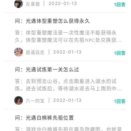
|
2022-01-13
左喜银
1回答
得围巾斗篷。
问：光遇体型重塑怎么获得永久
答：体型重塑魔法是一次性魔法不能获得永
久，体型重塑魔法可以在先祖NPC处兑换获
得。五个爱心蜡烛兑换一次，并且是随机获得
|
2022-01-13
逍遥远志
1回答
的，玩家还有很大概率获得其他几种魔法。体
型重塑魔法还可以从活动中获得。
问：光遇试炼第一关怎么过
答：去到预言山谷，点击跪着进入湖水的试
炼。进去试炼后，等待湖水退去马上跑到中间
的石碑处。迅速点火，存档的同时还能让石碑
|
2022-01-13
六一的宝
1回答
底下的台子浮起来，避免被湖水淹没。当跑到
后面的时候，石碑的距离会越来越远，要跑向
问：光遇白棉裤先祖位置
湖水涨起来不会被淹没到的平台那里，等待机
会继续跑到下一个地点即可。
答：游戏中白棉裤先祖在晨岛隐藏图，也就是