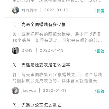
走进入洞中。玩家需要点击解锁选项。成功发
现穿越山洞即可到达音韵季地图圆梦村。
|
2022-01-13
呵呵的很
1回答
问：光遇全图蜡烛有多少根
答：玩家把所有的图都给跑完，最多可以得到
19个蜡烛，如果有活动，可能会有额外的红色
蜡烛，大概可以得到20个以上。虽然最高可以
QKNS
|
2022-01-13
1回答
拿到19个蜡烛，但除非玩家技术特别好，否则
的话普通情况下很难得到这么多的蜡烛。
问：光遇蜡烛变灰是怎么回事
答：每天跑图收集到20根蜡烛之后，这个蜡烛
的图标就会变成灰色的，具体含义就是当天蜡
烛获取数量马上达到上限，后续还能继续收集5
jiaoyou
|
2022-01-13
1回答
根蜡烛，只是收集的速度会越来越慢。简单来
讲就是进入了疲劳状态，但这并不是说就不能
问：光遇办公室怎么进去
收集烛火了，而是合成需要更多烛火才行。