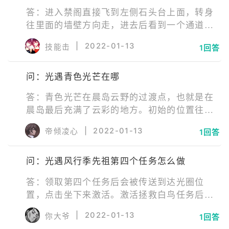
答：进入禁阁直接飞到左侧石头台上面，转身
往里面的墙壁方向走，进去后看到一个通道就
可以发现一个非常美丽的花海。花海里面的有
|
2022-01-13
技能击
1回答
个入口，显示需要限定蓝色斗蓬才可以进入，
这就是办公室入口。想进去除了购买限定斗蓬
问：光遇青色光芒在哪
外，还可以找个有斗蓬的带玩家进去。
答：青色光芒在晨岛云野的过渡点，也就是在
晨岛最后充满了云彩的地方。初始的位置往后
面走，就可以来到一个隐藏的通道，出去后发
|
2022-01-13
帝倾凌心
1回答
现很多的云彩，青色的光芒比较耀眼，直接就
可以看到。玩家直接飞向这个光点，即可顺利
问：光遇风行季先祖第四个任务怎么做
的完成触发完成这个魔法季任务。
答：领取第四个任务后会被传送到达光圈位
置，点击坐下来激活。激活拯救白鸟任务后顺
着风的方向前进即可，沿途接触白鸟。回到风
|
2022-01-13
你大爷
1回答
行向导处提交任务即可完成第四个任务。