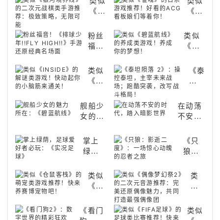
类似
类似
传奇
碑：
碑
都爱
尽在
《银
《雀
与魂
《原
谷》
玩的
手
河境
魂》
系新
神》
的
游戏
中！
界
的日
巅峰
粉丝
类似
解
是啥
线》
系游
福
《碧
谜
样？
的二
戏推
音！
蓝航
类
次元
荐！
《排
线》
游
类似
《泰
战棋
好看
球少
的养
戏
《INSIDE》
坦
类手
的
年!!FLY
成类
推
的解
陨
ACG
游推
HIGH!!》
游
荐：
谜类
落
看板
荐：
舰船少
在动荡
手游
戏！
体
游
2》：
娘们
极致
女的魅
不安的
还原
养成
验
戏！
操
等着
策
力所
时代，
经典
你的
沉
快动
控
你！
略，
在：
踏入暗
名场
梦
掌上
《只
浸
起你
泰
无限
《碧蓝
影世界
面
想！
绿
狼：
式
的小
坦，
可能
航线》
荫，
影逝
解
脑筋
主
足球
二
谜，
来通
宰
类似
类
爱好
度》：
拾
关！
未
《仓
似
者必
一场
取
来
鼠客
《偶
玩：
惊心
遗
战
栈》
像
《看门
类似
《实
动魄
失
场；
的萌
梦