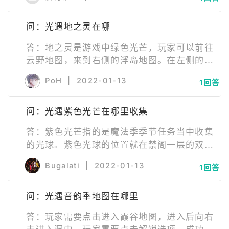
功进入禁阁办公室，遁地进入入口是灰的，等
有斗篷玩家进来时入口就会亮了。
问：光遇地之灵在哪
答：地之灵是游戏中绿色光芒，玩家可以前往
云野地图，来到右侧的浮岛地图。在左侧的一
个小岛上方就会掉落绿色光芒，不过需要玩家
PoH
|
2022-01-13
1回答
等待一会才会掉落。玩家触碰到光芒即可完成
捕捉地之灵任务。
问：光遇紫色光芒在哪里收集
答：紫色光芒指的是魔法季季节任务当中收集
的光球。紫色光球的位置就在禁阁一层的双人
隐藏图里面。在玩家进入后，会看见一个巨大
Bugalati
|
2022-01-13
1回答
的悬浮台，玩家需要看个动画。看完动画，紫
色光球就会被送出来，直接触碰紫色光球即可
问：光遇音韵季地图在哪里
收集。
答：玩家需要点击进入霞谷地图，进入后向右