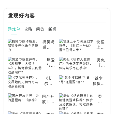
发现好内容
游戏单
攻略
问答
新闻
搞笑与
快速
感动相
上手
遇，解
与深
锁多元
度战
热爱
类似
化角色
术兼
与挑
《植
的魅力
备，
战并
物大
《彩
存，
战僵
《艾
“跳伞
虹六
《游
尸》
尔登
模拟
号
戏
的卡
法
器”？
M》
王：
牌策
环》：
要“苟”
是否
国产开
类
大师
略游
交界
还是要
值得
放世界
似
决
戏，
地的
“刚”？
入
二游的
《纪
斗》，
休闲
史诗
手？
里程
念
牌佬
娱乐