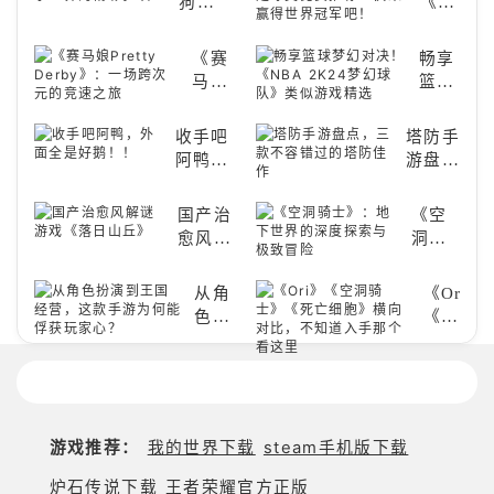
狗
《FIFA
况足
的忍
的
跑
宠类
幻
2》：
足
球》
者之
碎
酷
游戏
祭
数字世
球》
旅
片
《赛
畅享
突
推
2》
界的精
的足
马娘
篮球
袭，
荐！
的
彩狂欢
球类
Pretty
梦幻
改
快来
二
比赛
Derby》：
对
写
养赛
次
收手吧
塔防手
推
一场
决！
战
博宠
元
阿鸭，
游盘
荐！
跨次
《NBA
斗
物
音
外面全
点，三
快来
元的
2K24
格
吧！
游
是好
款不容
赢得
国产治
《空
竞速
梦幻
局！
推
鹅！！
错过的
世界
愈风解
洞骑
之旅
球
荐：
塔防佳
冠军
谜游戏
士》：
队》
完
作
吧！
《落日
地下
类似
从角
《Ori》
美
山丘》
世界
游戏
色扮
《空
还
的深
精选
演到
洞骑
原
度探
王国
士》
偶
索与
经
《死
像
极致
营，
亡细
魅
冒险
这款
胞》
力，
游戏推荐：
我的世界下载
steam手机版下载
手游
横向
共
为何
对
同
炉石传说下载
王者荣耀官方正版