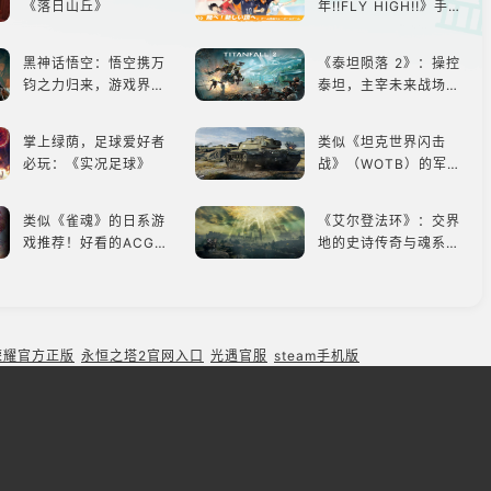
《落日山丘》
年!!FLY HIGH!!》手游
还原经典名场面
黑神话悟空：悟空携万
《泰坦陨落 2》：操控
钧之力归来，游戏界的
泰坦，主宰未来战场；
东方巨兽，引爆全球期
跑酷突袭，改写战斗格
待！
局！
掌上绿荫，足球爱好者
类似《坦克世界闪击
必玩：《实况足球》
战》（WOTB）的军事
类游戏推荐！快带上你
最心爱的装备出发吧！
类似《雀魂》的日系游
《艾尔登法环》：交界
戏推荐！好看的ACG看
地的史诗传奇与魂系新
板娘们等着你！
巅峰
类似《碧蓝航线》的养
在动荡不安的时代，踏
成类游戏！养成你的梦
入暗影世界
想！
荣耀官方正版
永恒之塔2官网入口
光遇官服
steam手机版
类似《FIFA足球》的足
打破次元壁，与虚拟歌
球类比赛推荐！快来赢
手共同谱写音符物语
得世界冠军吧！
搞笑与感动相遇，解锁
《Ori》《空洞骑士》
多元化角色的魅力
《死亡细胞》横向对