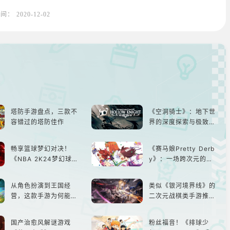
时间：
2020-12-02
塔防手游盘点，三款不
《空洞骑士》：地下世
容错过的塔防佳作
界的深度探索与极致冒
险
畅享篮球梦幻对决！
《赛马娘Pretty Derb
《NBA 2K24梦幻球
y》：一场跨次元的竞
队》类似游戏精选
速之旅
从角色扮演到王国经
类似《银河境界线》的
营，这款手游为何能俘
二次元战棋类手游推
获玩家心？
荐：极致策略，无限可
能
国产治愈风解谜游戏
粉丝福音！《排球少