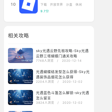
10
下载
开放世界
沙盒
休闲
9.7分
相关攻略
sky光遇云野先祖攻略-Sky光遇
云野三塔蝴蝶门通关攻略
7748人浏览
/ 2020-12-14
光遇蝴蝶结发型怎么获得-Sky光
遇装饰品烟花怎么获得
2204人浏览
/ 2020-12-02
光遇蓝色斗篷怎么解锁-sky光遇
怎么留言
3824人浏览
/ 2020-12-02