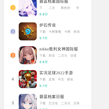
碧蓝档案国际服
下
二次
角色扮
中
载
元
演
文
9.8分
炉石传说
下载
卡牌策略
卡牌
休闲
9.7分
nikke胜利女神国际服
下载
射击
二次元
动漫
9.6分
实况足球2022手游
4
下载
足球
中文
联机
9.7分
碧蓝档案日服
5
下载
已汉化
二次元
日系