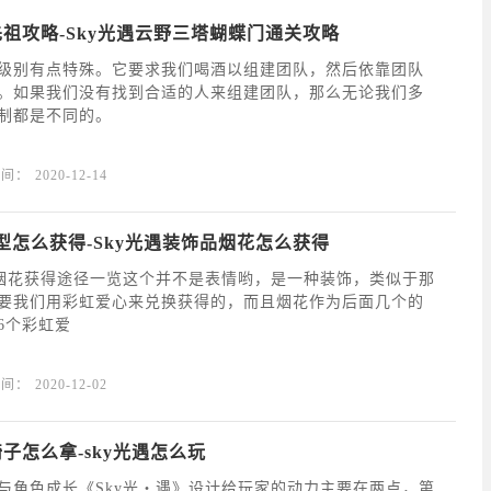
先祖攻略-Sky光遇云野三塔蝴蝶门通关攻略
级别有点特殊。它要求我们喝酒以组建团队，然后依靠团队
。如果我们没有找到合适的人来组建团队，那么无论我们多
制都是不同的。
时间：
2020-12-14
型怎么获得-Sky光遇装饰品烟花怎么获得
品烟花获得途径一览这个并不是表情哟，是一种装饰，类似于那
要我们用彩虹爱心来兑换获得的，而且烟花作为后面几个的
6个彩虹爱
时间：
2020-12-02
椅子怎么拿-sky光遇怎么玩
与角色成长《Sky光・遇》设计给玩家的动力主要在两点，第