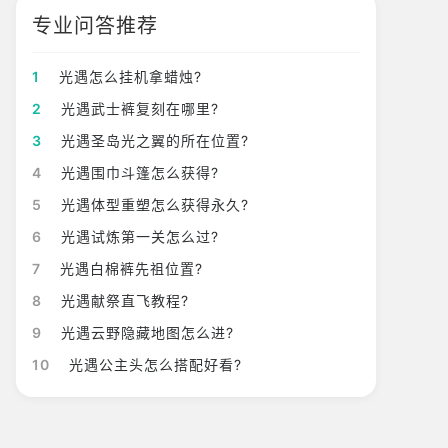
专业问答推荐
1
光遇怎么挂机拿蜡烛?
2
光遇武士裤复刻在哪里?
3
光遇圣岛光之翼的所在位置?
4
光遇围巾斗篷怎么获得?
5
光遇体型重塑怎么获得永久?
6
光遇试炼第一关怎么过?
7
光遇白棉裤先祖位置?
8
光遇献祭直飞教程?
9
光遇云野隐藏地图怎么进?
10
光遇公主头怎么搭配好看?