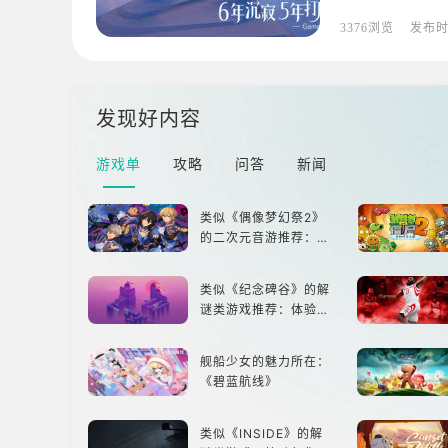
3376浏览
发布
发现好内容
游戏单
攻略
问答
新闻
类似《偶像梦幻祭2》
的二次元音游推荐：完
美还原偶像魅力，共同
打造最强偶像团
类似《纪念碑谷》的解
谜类游戏推荐：体验沉
浸式解谜，拾取遗失的
碎片
舰船少女的魅力所在：
《碧蓝航线》
类似《INSIDE》的解