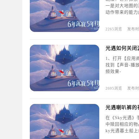
一是对大地图的
动作带来的能力
2265浏览
发布
光遇如何关闭
1、打开【应用商
找到【声音-播
频效果-
2695浏览
发布
光遇喇叭裤的
在《Sky光遇
中赎回相应的物
ky光遇暮土船