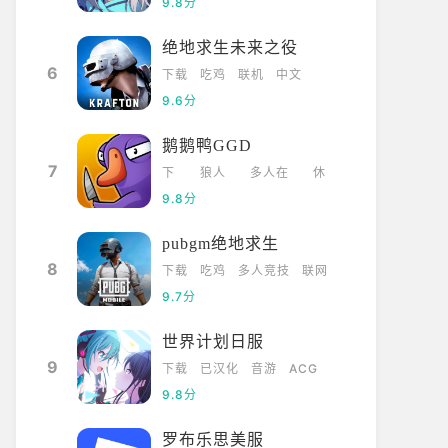
9.8分
绝地求生未来之役
6
下载
吃鸡
联机
中文
9.6分
鹅鹅鸭GGD
7
下
狼人
多人在
休
载
杀
线
闲
9.8分
pubgm绝地求生
8
下载
吃鸡
多人竞技
联网
9.7分
世界计划日服
9
下载
已汉化
音游
ACG
9.8分
罗布乐思美服