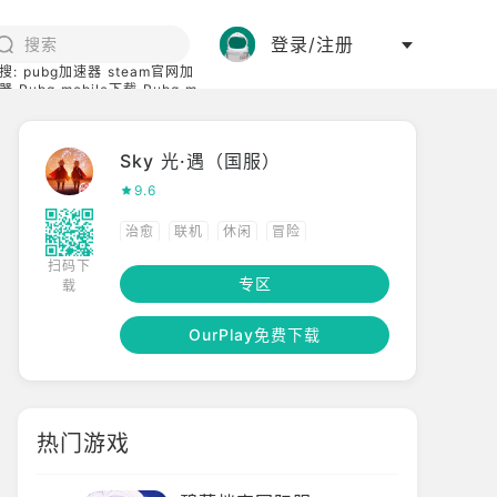
登录/注册
搜:
pubg加速器
steam官网加
器
Pubg mobile下载
Pubg m
际服
碧蓝档案下载
Sky 光·遇（国服）
9.6
治愈
联机
休闲
冒险
扫码下
高自由度
高画质
3D
社交
专区
载
模拟飞行
独立
艺术
OurPlay免费下载
热门游戏