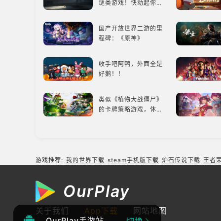
谜类游戏！快动起你的
小脑筋来通关！
国产开放世界二游的里
程碑：《原神》
收手吧阿鸭，外面全是
好鹅！！
类似《植物大战僵尸》
的卡牌策略游戏，休闲
娱乐尽在手中！
《只狼：影逝二度》：
一场惊心动魄的忍者之
旅
游戏推荐:
我的世界下载
steam手机版下载
炉石传说下载
王者
快速上手与深度战术兼
备，《彩虹六号M》是
OurPlay
否值得入手？
《鸣潮》1.4：新角
关于我们
App下载
网站地图
色、新剧情，全新冒险
OurPlay手游站
切换