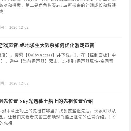
游览和探索，第二是角色购买avatar所带来的外观成长和解锁
成
时间：
2020-12-02
游戏声音-绝地求生大逃杀如何优化游戏声音
店】，搜索【DolbyAccess】并下载。2、在【控制面板】中
放】，选中【当前扬声器】双击。3.找到[扬声器属性-空间音
时间：
2020-12-02
祖先位置-Sky光遇暮土船上的先祖位置介绍
》手游中暮土船上的先祖在哪里？找到这些祖先后，玩家可以从
品。让我们来看看天窗玉都地球飞船上祖先的位置介绍。！S
上的先祖