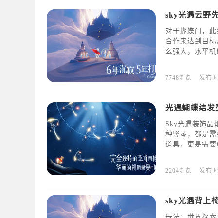
sky光遇云野
对于蝴蝶门，此
合作来达到目标
么强大，水平机
7748浏览
发布
光遇蝴蝶结发
Sky光遇装饰
种竖琴，都是需
道具，更是需要
2204浏览
发布
sky光遇背上
玩法：世界探索