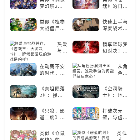
梦幻祭2》
魂》的日系
的二次元音
游戏推荐！
游推荐：完
好看的ACG
类似《植物
快速上手与
美还原偶像
看板娘们等
大战僵尸》
深度战术兼
魅力，共同
着你！
的卡牌策略
备，《彩虹
打造最强偶
游戏，休闲
六号M》是
热爱
畅享篮球梦
像团
娱乐尽在手
否值得入
与挑
幻对决！
中！
手？
战并
《NBA
存，
2K24梦幻球
在动荡不安
从角
《游
队》类似游
的时代，踏
色扮
戏
戏精选
入暗影世界
演到
王：
王国
《泰坦陨落
《空洞骑
大师
经
2》：操控
士》：地下
决
营，
泰坦，主宰
世界的深度
斗》，
这款
未来战场；
探索与极致
牌佬
《只狼：影
打破次元
手游
跑酷突袭，
冒险
都爱
逝二度》：
壁，与虚拟
为何
改写战斗格
玩的
一场惊心动
歌手共同谱
能俘
局！
游戏
魄的忍者之
写音符物语
获玩
类似《仓鼠
类似
是啥
旅
家
客栈》的萌
《碧