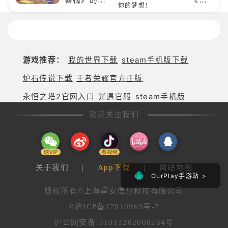
样？
心？
宠类游戏推
蓝航
荐！快来养
线》
赛博宠物
的养
吧！
成类
游
游戏推荐：
我的世界下载
steam手机版下载
戏！
养成
炉石传说下载
王者荣耀官方正版
你的
梦
永恒之塔2官网入口
光遇官服
steam手机版
想！
欢迎关注我们
关于我们
|
App下载
|
网站地图
OurPlay手游站 >
版权所有©上海卓安信息科技有限公司
©沪ICP备17010969号-7
沪公网安备 31011202008264号