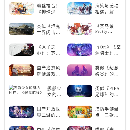
“刚”？
粉丝福音！
搞笑与感动
《排球少
相遇，解锁
年!!FLY
多元化角色
HIGH!!》手
的魅力
类似《坦克
《赛马娘
游还原经典
Pretty
世界闪击
名场面
Derby》：
战》
一场跨次元
（WOTB）
《原子之
《Ori》《空
的竞速之旅
的军事类游
心》：苏联
洞骑士》
戏推荐！快
科幻风下的
《死亡细
带上你最心
游戏盛宴与
胞》横向对
国产治愈风
类似《纪念
爱的装备出
瑕疵
比，不知道
解谜游戏
碑谷》的解
发吧！
入手那个看
《落日山
谜类游戏推
这里
丘》
荐：体验沉
舰船少
类似《FIFA
浸式解谜，
女的魅
足球》的足
拾取遗失的
力所
球类比赛推
碎片
在：
荐！快来赢
国产开放世
塔防手游盘
《碧蓝
得世界冠军
界二游的里
点，三款不
航线》
吧！
程碑：《原
容错过的塔
神》
防佳作
类似《偶像
类似《雀