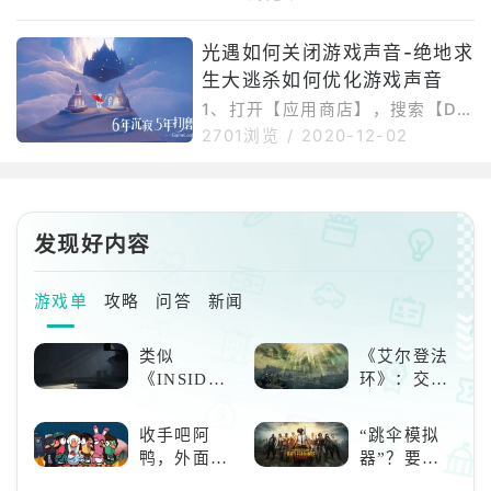
两点，第一是对大地图的游览和探
索，第二是角色购买avatar所带来
光遇如何关闭游戏声音-绝地求
的外观成长和解锁动作带来的能力
生大逃杀如何优化游戏声音
成
1、打开【应用商店】，搜索【Dol
byAccess】并下载。2、在【控
2701浏览
/
2020-12-02
制面板】中找到【声音-播放】，
选中【当前扬声器】双击。3.找到
[扬声器属性-空间音频效果-
发现好内容
游戏单
攻略
问答
新闻
类似
《艾尔登法
《INSIDE》
环》：交界
的解谜类游
地的史诗传
戏！快动起
奇与魂系新
收手吧阿
“跳伞模拟
你的小脑筋
巅峰
鸭，外面全
器”？要
来通关！
是好鹅！！
“苟”还是要