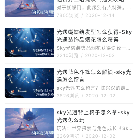
对于蝴蝶门，此级别有点特殊。它
要求我们喝酒以组建团队，然后依
7805浏览
/
2020-12-14
靠团队合作来达到目标。如果我们
没有找到合适的人来组建团队，那
光遇蝴蝶结发型怎么获得-Sky
么无论我们多么强大，水平机制都
光遇装饰品烟花怎么获得
是不同的。
Sky光遇装饰品烟花获得途径一览
这个并不是表情哟，是一种装饰，
2210浏览
/
2020-12-02
类似于那种竖琴，都是需要我们用
彩虹爱心来兑换获得的，而且烟花
光遇蓝色斗篷怎么解锁-sky光
作为后面几个的道具，更是需要6
遇怎么留言
个彩虹爱
sky光遇怎么留言？陈兴汉的最新
作品《天光宇》将于6月立即接受
3826浏览
/
2020-12-02
测试。游戏主要是社交游戏，但这
是一种全新的方式。让我们来看看
sky光遇背上椅子怎么拿-sky
如何使用“天光瑜”信息蜡烛。留下
光遇怎么玩
足迹与
玩法：世界探索与角色成长《Sky
光・遇》设计给玩家的动力主要在
2269浏览
/
2020-12-02