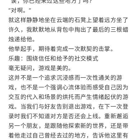
“诶，你已经来过这些地方了吗?”
“对啊。”
就这样静静地坐在云端的石凳上望着远方坐了
许久，我默默地从背包中掏出了最后的三根蜡
烛递给他。
他举起手，期待着完成一次默契的击掌。
乐趣：围绕信任和给予的社交模式
毫无疑问，游戏是美的。
这并不是一个追求沉浸感而一次性通关的游
戏，也不是一个强调心流体验而感受自己因为
交互的代入和场景的烘托而产生情绪起伏的游
戏。当我们与好友告别退出游戏，在下一次登
录时我们不知道对方是否还会上线。重新邂逅
另一个朋友，是跟随他探索新的世界，还是带
着他走过自己曾经去过的地方，告诉他这里有