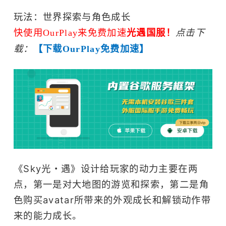
模拟飞行
独立
玩法：世界探索与角色成长
艺术
快使用OurPlay来免费加速
光遇国服！
点击下
载：
【下载OurPlay免费加速】
《Sky光・遇》设计给玩家的动力主要在两
点，第一是对大地图的游览和探索，第二是角
色购买avatar所带来的外观成长和解锁动作带
来的能力成长。