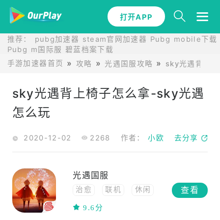
打开APP
推荐：
pubg加速器
steam官网加速器
Pubg mobile下载
Pubg m国际服
碧蓝档案下载
手游加速器首页
攻略
光遇国服攻略
sky光遇背上
sky光遇背上椅子怎么拿-sky光遇
怎么玩
2020-12-02
2268
作者：
小欧
去分享
光遇国服
查看
治愈
联机
休闲
冒险
高自由度
9.6分
高画质
3D
社交