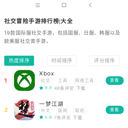
社交冒险手游排行榜|大全
19款国际服社交手游，包括国服、日服、韩服以及
欧美服社交类手游。
热度排序
时间排序
评分排序
Xbox
1
查看
社交
工具
网络工具
9.9
48条评论
下载
一梦江湖
2
查看
中文
联网
联机
6.8
7条评论
下载
多人在线
高自由度
RPG
角色扮演