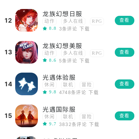
养成
开放世界
3D
龙族幻想日服
社交
MMORPG
12
查看
动作
多人在线
RPG
8.8
3条评论
下载
角色扮演
高画质
多人
养成
开放世界
龙族幻想美服
3D
社交
MMORPG
13
查看
动作
多人在线
RPG
8.6
5条评论
下载
角色扮演
高画质
多人
养成
开放世界
光遇体验服
3D
社交
MMORPG
14
查看
休闲
联机
冒险
9.8
4748条评论
下载
角色扮演
高画质
3D
应用
社交
光遇国际服
模拟飞行
治愈
独立
15
查看
休闲
联机
冒险
艺术
9.7
3832条评论
下载
高自由度
高画质
3D
应用
社交