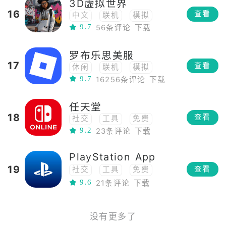
3D虚拟世界
模拟飞行
治愈
独立
16
查看
中文
联机
模拟
艺术
9.7
56条评论
下载
网络工具
高自由度
角色扮演
高画质
罗布乐思美服
多人
养成
3D
17
查看
休闲
联机
模拟
应用
社交
换装
9.7
16256条评论
下载
冒险
网络工具
沙盒
捏脸
多人
开放世界
应用
任天堂
社交
单人
18
查看
社交
工具
免费
9.2
23条评论
下载
PlayStation App
19
查看
社交
工具
免费
9.6
中文
21条评论
下载
没有更多了