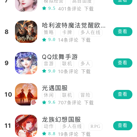
7
查看
模拟经营
高自由度
中国风
修仙
俯视角
9.5
401条评论
下载
角色扮演
养成
神话
PVE
女性向
3D
恋爱
哈利波特魔法觉醒欧美服
社交
换装
捏脸
8
查看
策略
卡牌
多人在线
9.0
14条评论
下载
角色扮演
对战
养成
社交
卡牌对战
QQ炫舞手游
9
查看
音游
联机
多人
9.0
10条评论
下载
3D
社交
换装
光遇国服
10
查看
休闲
联机
冒险
9.6
707条评论
下载
高自由度
高画质
3D
社交
模拟飞行
龙族幻想国服
治愈
独立
艺术
11
查看
动作
多人在线
RPG
8.8
19条评论
下载
高画质
沙盒
多人