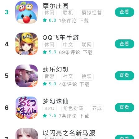
摩尔庄园
高画质
开放世界
3
查看
休闲
联机
模拟经营
3D
社交
捏脸
8.8
1条评论
下载
养成
社交
怀旧
MMO
MMORPG
武侠
古风
QQ飞车手游
4
查看
休闲
中文
联网
9.3
69条评论
下载
联机
竞速
网络工具
经典
对战
3D
劲乐幻想
社交
竞技
赛车
5
查看
音游
社交
换装
9.0
4条评论
下载
梦幻诛仙
6
查看
RPG
角色扮演
养成
7.6
7条评论
下载
回合制
3D
社交
PVP
剧情向
以闪亮之名新马服
视觉小说
怀旧