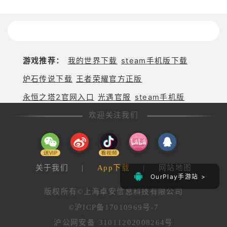
游戏推荐：
我的世界下载
steam手机版下载
炉石传说下载
王者荣耀官方正版
永恒之塔2官网入口
光遇官服
steam手机版
欢迎关注我们
关于我们
|
App下载
|
网站地图
OurPlay手游站 >
版权所有©上海卓安信息科技有限公司
©沪ICP备17010969号-7
沪公网安备 31011202008264号