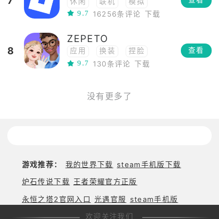
7
查看
休闲
联机
模拟
应用
社交
换装
9.7
16256条评论
下载
冒险
网络工具
沙盒
捏脸
多人
开放世界
应用
ZEPETO
社交
单人
8
查看
应用
换装
捏脸
9.7
工具
130条评论
下载
没有更多了
游戏推荐：
我的世界下载
steam手机版下载
炉石传说下载
王者荣耀官方正版
永恒之塔2官网入口
光遇官服
steam手机版
欢迎关注我们