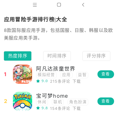
应用冒险手游排行榜|大全
8款国际服应用手游，包括国服、日服、韩服以及欧
美服应用类手游。
热度排序
时间排序
评分排序
阿凡达孩童世界
1
查看
模拟经营
应用
益智
9.0
215条评论
下载
模拟
宝可梦home
2
查看
休闲
联机
角色扮演
9.8
154条评论
下载
应用
放置挂机
工具
宝可梦