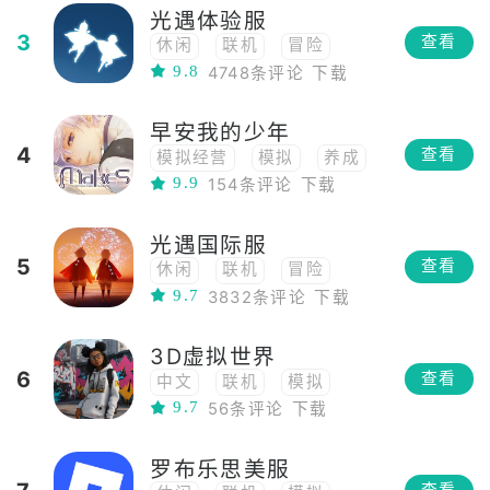
光遇体验服
3
查看
休闲
联机
冒险
9.8
4748条评论
下载
角色扮演
高画质
3D
应用
社交
早安我的少年
模拟飞行
治愈
独立
4
查看
模拟经营
模拟
养成
艺术
9.9
154条评论
下载
女性向
乙女
应用
光遇国际服
5
查看
休闲
联机
冒险
9.7
3832条评论
下载
高自由度
高画质
3D
应用
社交
3D虚拟世界
模拟飞行
治愈
独立
6
查看
中文
联机
模拟
艺术
9.7
56条评论
下载
网络工具
高自由度
角色扮演
高画质
罗布乐思美服
多人
养成
3D