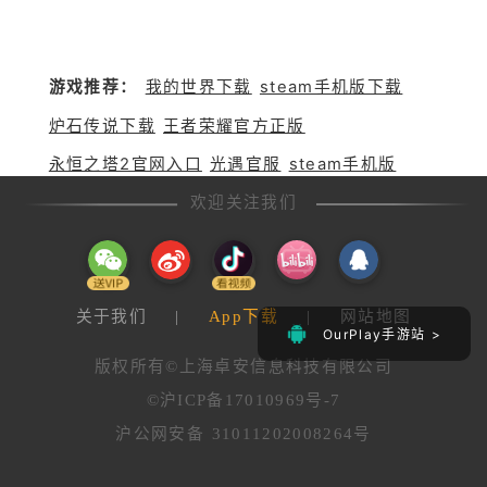
游戏推荐：
我的世界下载
steam手机版下载
炉石传说下载
王者荣耀官方正版
永恒之塔2官网入口
光遇官服
steam手机版
欢迎关注我们
关于我们
|
App下载
|
网站地图
OurPlay手游站 >
版权所有©上海卓安信息科技有限公司
©沪ICP备17010969号-7
沪公网安备 31011202008264号