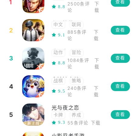
1
查看
2500条评
下
策略
联机
8.8
论
载
多人在线
多人
对战
竞技
和平精英
中文
联网
MOBA
5v5
2
查看
885条评
下
动作
联机
9.1
自走棋
论
载
多人在线
生存
高画质
多人
暗区突围
动作
冒险
3D
射击
FPS
3
查看
1084条评
下
角色扮演
高画质
8.8
竞技
枪战
论
载
射击
PVP
TPS
金铲铲之战
多人竞技
战棋
策略
4
查看
团队合作
240条评
下
自走棋
9.5
论
载
第三人称
吃鸡
光与夜之恋
5
查看
卡牌
养成
9.3
55条评论
下载
恋爱
视觉小说
女性向
乙女
火影忍者手游