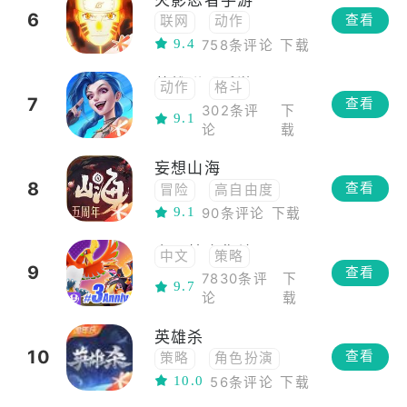
6
查看
联网
动作
9.4
758条评论
下载
联机
冒险
格斗
动漫
英雄联盟手游
动作
格斗
日系
ACG
7
查看
302条评
下
角色扮演
多人
多人
卡牌
9.1
论
载
MOBA
PVP
二次元
回合制
5v5
竞技
横版
妄想山海
8
火影忍者
查看
冒险
高自由度
横版格斗
9.1
90条评论
下载
角色扮演
养成
开放世界
MMO
宝可梦大集结
中文
策略
中国风
9
查看
7830条评
下
联机
对战
9.7
论
载
养成
MOBA
团队合作
宝可梦
英雄杀
5v5
10
查看
策略
角色扮演
10.0
56条评论
下载
卡牌
桌游
中国风