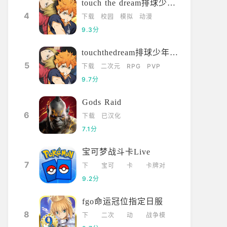
touch the dream排球少年韩服
4
下载
校园
模拟
动漫
9.3分
touchthedream排球少年日服
5
下载
二次元
RPG
PVP
9.7分
Gods Raid
6
下载
已汉化
7.1分
宝可梦战斗卡Live
7
下
宝可
卡
卡牌对
载
梦
牌
战
9.2分
fgo命运冠位指定日服
8
下
二次
动
战争模
载
元
漫
拟