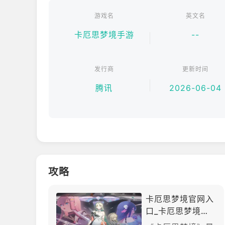
游戏名
英文名
卡厄思梦境手游
--
发行商
更新时间
腾讯
2026-06-04
攻略
卡厄思梦境官网入
口_卡厄思梦境官
网版下载介绍