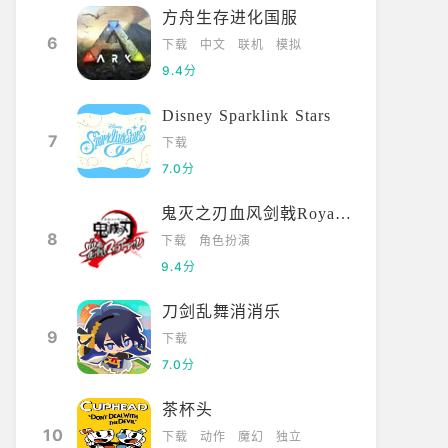
方舟生存进化国服
6
下载
中文
联机
模拟
9.4分
Disney Sparklink Stars
7
下载
7.0分
鬼灭之刃血风剑戟Royale国际服
8
下载
角色扮演
9.4分
刀剑乱舞消消乐
9
下载
7.0分
茶杯头
10
下载
动作
魔幻
独立