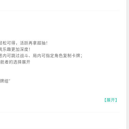
轻松可得，活跃再拿超抽！
筑乐趣更加深度！
思内可跳过战斗、局内可指定角色复制卡牌；
领航者的选择展开
牌组”
【展开】
相伴创造回忆
之谜