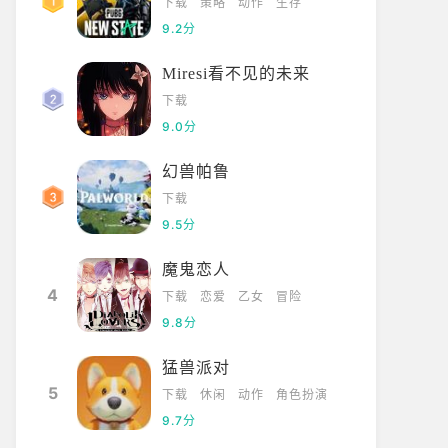
下载
策略
动作
生存
9.2分
Miresi看不见的未来
下载
9.0分
幻兽帕鲁
下载
9.5分
魔鬼恋人
4
下载
恋爱
乙女
冒险
9.8分
猛兽派对
5
下载
休闲
动作
角色扮演
9.7分