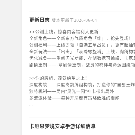
更新日志
版本更新于2026-06-04
>>公测上线，惊喜内容福利大更新
全新角色——全新东方气质角色「绯」，抢先登场！
公测福利——上线即领「自选五星战员」，更有超抽
全新玩法——「出击」「哀嚎螺旋塔」上线，肉鸽构
优化减负——重新闪光功能、存储数据可编辑、卡厄
剧情重制——-章剧情重制，战员的羁绊与命运围绕
>>你的牌组，凌驾绝望之上！
深度构筑——深度肉鸽牌组构筑，打造你的“自创王炸
独特机制——局内“灵光一闪”神卡带出局外
多流派体验——每种开局都有策略致胜的潜能
>>与战员一起，创造黑暗深空中的闪光记忆！
战员陪伴——战员不仅是你的最强战力，更与你朝夕
崩溃设定——拯救还是崩溃？你的决策改变战员命运
卡厄思梦境安卓手游详细信息
宇宙冒险——与战员一起，在暗黑深空中探索卡厄思