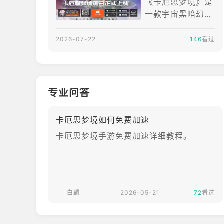
《卡厄思梦境》是
一款宇宙黑暗幻想
题材的Roguelite
牌组策略游戏，由
2026-07-22
146
看过
Smilegate旗下S
UPERCREATIVE
团队开发，中国大
陆版本由腾讯负责
专业问答
运营。游戏已于2
026年5月28日正
卡厄思梦境如何免费加速
式公测，支持And
roid、iOS和PC平
卡厄思梦境手游免费加速详细教程。
台。玩家将以“梦
境号”舰长的身份
招募主战员和辅战
员，通过卡牌构筑
白麟
2026-05-21
探索被黑雾侵蚀的
72
看过
星球，寻找“卡厄
思”灾难背后的真