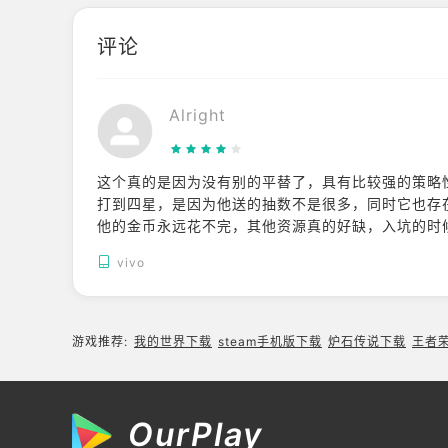
相。一、卡厄思梦
境官网入口《卡厄
评论
思梦境》中国大陆
官方网站：
Alright
这个真的是因为没有别的平替了，具有比较强的策略
打到四星，是因为他送的抽数不是很多，同时它也存
他的金币永远花不完，其他资源真的好缺，入坑的时
雄都不弱，都有发挥的空间，哪怕就是最被大家诟病
vivo
的英雄一直过牌，一直发动，你如果是个克劳的话，
的，他可以配合过牌的副c也可以配合给你能量的真
游戏推荐:
我的世界下载
steam手机版下载
炉石传说下载
王者
OurPlay