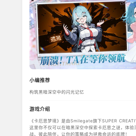
小编推荐
构筑黑暗深空中的闪光记忆
游戏介绍
《卡厄思梦境》是由Smilegate旗下SUPER CRE
这里你不仅可以在暗黑深空中探索卡厄思之谜，体验深度
战、彼此陪伴，让你的策略成为拯救命运的底牌！