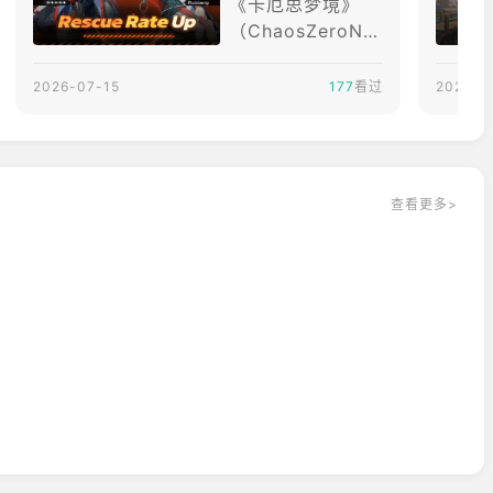
《卡厄思梦境》
escue 限时招募"
（ChaosZeroNig
htmare）目前的
最新活动主要围绕
2026-07-15
177
看过
2026-0
7月8日更新展开，
重点内容包括新战
斗员Fei、新伙伴R
uixiang的限时概
查看更多>
率提升招募，以及
新版本中的Arena
Season2、Sorti
e相关新内容、Ac
t1剧情改修等。此
外，官方也已经在
AnimeExpo2026
期间公布了下一季
Season4：Shatt
eredLightandCla
w，预计将在7月2