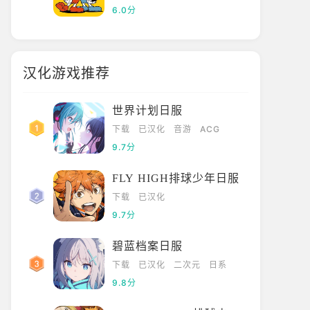
6.0分
汉化游戏推荐
世界计划日服
下载
已汉化
音游
ACG
9.7分
FLY HIGH排球少年日服
下载
已汉化
9.7分
碧蓝档案日服
下载
已汉化
二次元
日系
9.8分