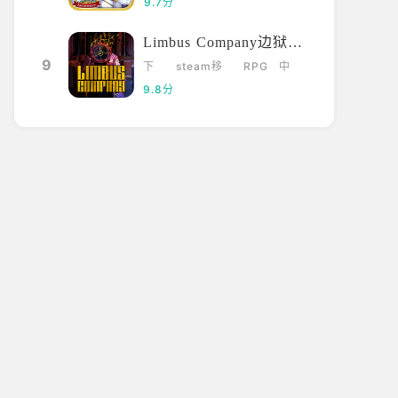
9.7分
Limbus Company边狱巴士
9
下
steam移
RPG
中
载
植
文
9.8分
卡厄思梦境1.0.30
卡厄思梦境运行
3版本更新_卡厄思
卡厄思梦境手游
梦境1.0.303最新