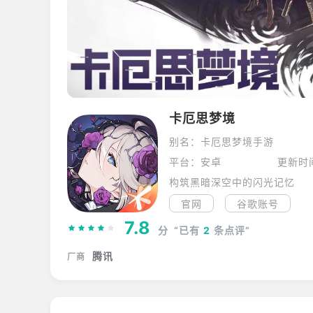
卡厄思梦境
别名：卡厄思梦境手游
平台：安卓
更新时间
构筑黑暗深空中的闪光记忆
官网
谷歌账号
7.8
分
“已有
2
条点评”
腾讯
厂商