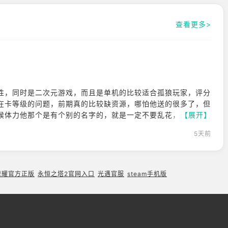
8日上线。以下只
整
查看更多>
性，同时是二次元游戏，而且是单机的比较适合孤狼玩家，评分
在卡等级的问题，前期真的比较缺资源，哪怕他送的很多了，但
候体力他那个是有个别的名字的，就是一定不要乱花，还有他英
【展开】
的友纪，她刷普通怪真的过得很快，你因为要记录总时间吗，有
5天前
确实很推荐你买有机，因为我自己抽到了，我发现她是非常方便
伤害的都可以
荣耀官方正版
永恒之塔2官网入口
光遇官服
steam手机版