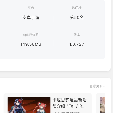
平台
热门榜
安卓手游
第50名
apk包体积
版本
149.58MB
1.0.727
查看更多>
卡厄思梦境最新活
动介绍 "Fei / Rui
xiang Rate-Up R