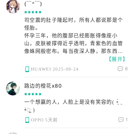
(￣^￣)
司空震的肚子隆起时，所有人都说那是个
怪胎。
怀孕三年，他的腹部已经膨胀得像座小
山，皮肤被撑得近乎透明，青紫色的血管
像蛛网般密布。每当夜深人静，那东西就
【展开】
在他肚子里翻腾，有时能清晰地看见一个
小手的轮廓从肚皮上划过。接生婆说这不
6
HUAWEI
2025-08-24
是人该怀的东西……
分娩那天，雷雨交加。司空震在血泊中挣
路边的橙花x80
扎了整整七日，终于生下来一个怪胎。当
那个浑身紫色的婴儿终于滑出产道时，所
一个想赢的人，人脸上是没有笑容的( •̥́ ˍ
有仆妇都尖叫着逃出了房间。那孩子背上
•̀ू )
长着细密的鳞片，通体紫色，眼睛像两颗
1
OPPO
5天前
浑浊的琥珀，指甲尖锐得能划破绸缎。"我
的懿儿……"司空震却笑了。