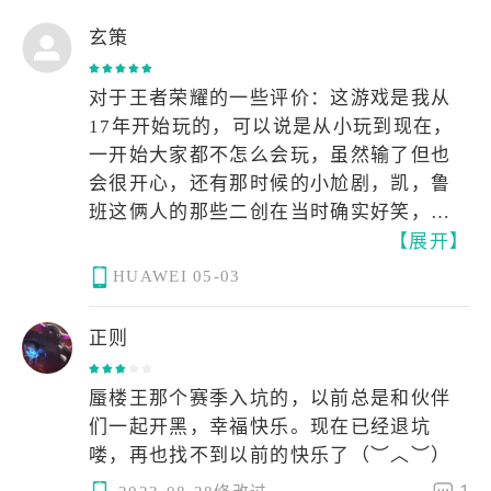
玄策
对于王者荣耀的一些评价：这游戏是我从
17年开始玩的，可以说是从小玩到现在，
一开始大家都不怎么会玩，虽然输了但也
会很开心，还有那时候的小尬剧，凯，鲁
班这俩人的那些二创在当时确实好笑，自
【展开】
己当时还去搜过万暴凯套装和铭文，但
是，现在的王者荣耀，英雄的数值有些已
HUAWEI
05-03
经超标了，强势英雄一直强，弱势英雄一
直弱，更何况是传言的elo机制，队友的脾
正则
气也越来越差，态度恶劣，没有了配合也
再也没有了之前的欢声笑语，皮肤出多
蜃楼王那个赛季入坑的，以前总是和伙伴
了，画质越来越清晰，特效越来越好，那
们一起开黑，幸福快乐。现在已经退坑
个开心的玩王者荣耀的下午却越来越模糊
喽，再也找不到以前的快乐了（︶︿︶）
了，真心希望社区能改善一下吧，希望王
1