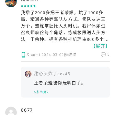
获得了“年度最佳移动游戏”、“年度最受欢
迎手机游戏”、“最佳游戏运营服务商”等多
我撸了2000多把王者荣耀，坑了1900多
个奖项。
局，精通各种辱骂队友方式。卖队友达三
万个，熟练掌握抢人头时机。我尸体躺过
综合来看，《王者荣耀》评分应该是四颗
召唤师峡谷每个角落，练成极限送人头方
星或者五颗星。虽然存在一些玩家的差
法一千余种。拥有各种挂机理由800多个。
评，但是从市场和权威评价的角度来看，
【展开】
你们再装比，我把你们区的最强王者全坑
《王者荣耀》仍然是一款备受认可的手
成青铜五。我文能挂机喷队友，武能越塔
5
游，玩家们对其也给予了相应的高分评
Xiaomi
2024-03-02修改过
送人头。进可孤身一挑五，退可坐等六分
价。
投。前能飞脚救残敌，后能放墙堵队友。
静则百年不见人，动则千里送超神。英勇
甜心头炸了cex45
闪现送一血，卖起队友不回头。顺风浪，
王者荣耀被你玩明白了。
逆风投，问君能有几多愁，恰似五人四坑
5条回复>
二十投。
6677