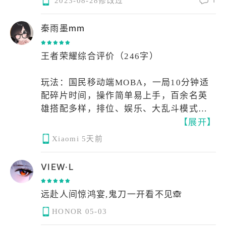
2023-08-28修改过
者荣耀越来越好
秦雨墨mm
王者荣耀综合评价（246字）
玩法：国民移动端MOBA，一局10分钟适
配碎片时间，操作简单易上手，百余名英
雄搭配多样，排位、娱乐、大乱斗模式齐
【展开】
全；但ELO匹配机制饱受诟病，强行平衡
胜率易连胜连跪，英雄平衡波动大，新英
Xiaomi
5天前
雄常强度失衡。
社交：社交属性极强，好友、战队、情
VIEW·L
侣、组队体系完善，是亲友聚会开黑主流
载体，受众覆盖全年龄段。
远赴人间惊鸿宴,鬼刀一开看不见🙈
氪金：公平性尚可，皮肤仅微量属性，英
HONOR
05-03
雄可金币兑换，零氪能完整竞技；但皮肤