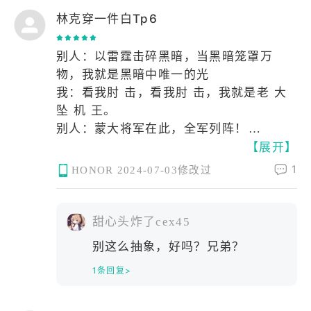
更新频繁，限定、典藏抽奖诱导消费，战
林克穿一件白Tp6
令、活动推送密集。
视听与优化：美术国风浓郁，IP联动丰
富，低配手机也能流畅运行；团战特效过
别人：以雷霆击碎黑暗，当黑暗笼罩万
满易遮挡视野，460卡顿偶发。
物，我就是黑暗中唯一的光
环境与运营：挂机、吵架、摆烂频发，处
我：看我肘 击，看我肘 击，我就是老 大
罚力度一般；版本迭代快，长期游玩易审
坠 机 王。
美疲劳。
别人：蒙大将军在此，全军列阵！
总结：适合社交开黑休闲；追求纯粹公平
【展开】
我：对面的充电宝，狂铁的玩 物，貂蝉的
竞技、反感强诱导氪金慎玩。
舞台。
1
HONOR
2024-07-03修改过
别人：Show time！关于我是谁？双 枪会
告诉你答案。
我：躺在地上💤💤💤
甜心头炸了cex45
别人带妹炫翻全场，我带妹子送进火 葬
别这么抽象，好吗？兄弟？
场。
1条回复>
🤤🤤🤤