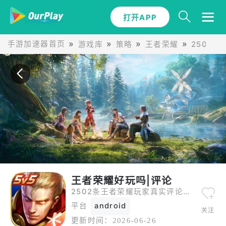
打开APP
手游加速器首页
游戏库
策略
王者荣耀
2502
王者荣耀好玩吗|评论
2502条王者荣耀玩家真实评论，从五星好评到一星差评全都有。
平台
android
关注
更新时间：
2026-06-26