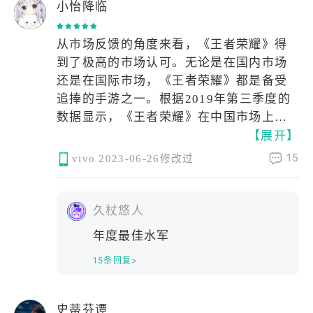
小怡降临
从市场反馈的角度来看，《王者荣耀》得
到了极高的市场认可。无论是在国内市场
还是在国际市场，《王者荣耀》都是备受
追捧的手游之一。根据2019年第三季度的
数据显示，《王者荣耀》在中国市场上的
【展开】
日均活跃用户数达到了9794万人次，市场
占有率高达73.3%。在海外市场，尽管存在
15
vivo
2023-06-26修改过
一些文化和语言障碍，但是《王者荣耀》
的受欢迎程度也越来越高，得到了不少海
外玩家的青睐。
久杖悠人
年度最佳水军
从权威评价的角度来看，《王者荣耀》也
15条回复>
得到了不少权威机构的认可。例如，2019
年，由腾讯游戏自主研发并运营的《王者
荣耀》在第12届中国游戏行业年度评选中
史蒂芬谭