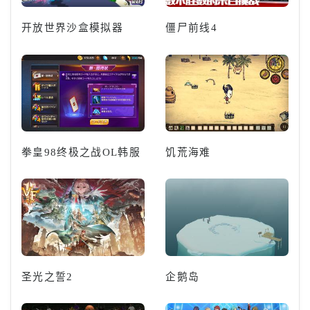
开放世界沙盒模拟器
僵尸前线4
拳皇98终极之战OL韩服
饥荒海难
圣光之誓2
企鹅岛