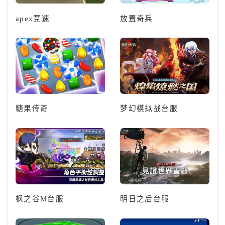
apex竞速
放置奇兵
糖果传奇
梦幻模拟战台服
枫之谷M台服
明日之后台服