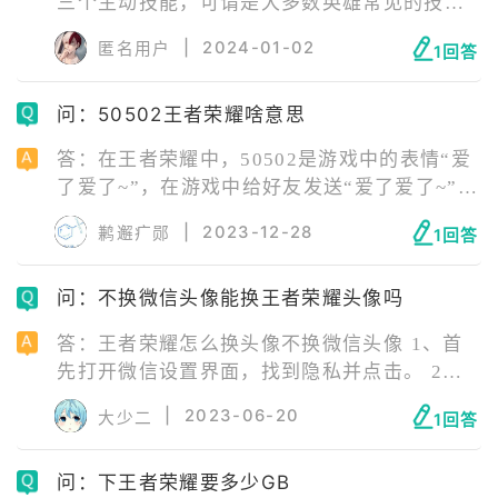
三个主动技能，可谓是大多数英雄常见的技能
配置。 被动技能：圣光守护每2秒恢复2％的最
|
2024-01-02
匿名用户
1回答
大生命。 一技能：誓约之盾 亚瑟增加30%移
速,持续3秒,下次普攻变为跳新,造成180(+100%
问：50502王者荣耀啥意思
物理攻击)物理伤井将目标沉默1秒。 同时敌方
英难会被标记,持续5秒,亚瓶的普攻和技能会额
答：在王者荣耀中，50502是游戏中的表情“爱
外造成目标1%最大生命的法术伤害。标记时近
了爱了~”，在游戏中给好友发送“爱了爱了~”，
的友军会增加10%的移速。
好友需要打开消息同步，然后在QQ中查看此条
|
2023-12-28
鹣邂疒郧
1回答
消息，就会发现这个表情消息变成了50502。
问：不换微信头像能换王者荣耀头像吗
答：王者荣耀怎么换头像不换微信头像 1、首
先打开微信设置界面，找到隐私并点击。 2、
在最下方点击授权管理，找到王者荣耀并删
|
2023-06-20
大少二
1回答
除。 3、然后打开王者荣耀，并选择微信登
录。 4、进入到游戏授权界面后，选择新建头
问：下王者荣耀要多少GB
像，这样就可以独立更换头像了。 5、要注意