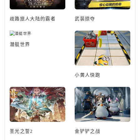
歧路旅人大陆的霸者
武装掠夺
潜艇世界
小黄人快跑
圣光之誓2
金铲铲之战