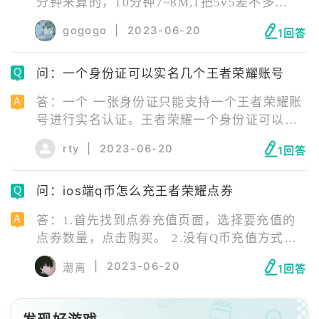
分钟来算的，10分钟7~8M,1把5v5差不多
15M。连续不断玩了两个小时，大概会消耗
gogogo
|
2023-06-20
1回答
100M左右流量，这相比普通的欢乐斗地主等小
游戏，要耗流量的多。
问：一个身份证可以实名几个王者荣耀账号
答：一个 一张身份证只能支持一个王者荣耀账
号进行实名认证。王者荣耀一个身份证可以绑
多个号码,成年玩家可以绑定的号较多,但也是有
rty
|
2023-06-20
1回答
限制的,官方没公布具体次数。 如果玩家一个是
微信号,一个是QQ号,这两个使用同一个身份证
问：ios端q币怎么充王者荣耀点券
是可以的。但是未成年的同一张身份证只能用
于一个微信和一个QQ号绑定。
答：1.首先找到点券充值页面，选择要充值的
点券数量，点击购买。 2.没有Q币充值方式的
话点击更多支付按钮。 3.选择用Q币的方式进
|
2023-06-20
潮离
1回答
行支付就可以用Q币充点券了。