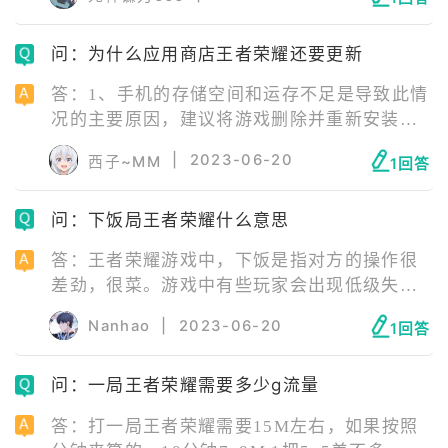
2、手机配置较低:建议使用配置较高一点的手
机尝试qq是否能扫码登录王者荣耀。
问：为什么应用商店王者荣耀还要更新
答：1、手机的存储空间和运存不足是导致此情
况的主要原因，建议将游戏删除并重新安装。
2、应用商店还没有来得及更新，官网更新以
|
2023-06-20
西子~MM
1回答
后，应用商店会延迟一段时间才更新。 应用宝
里已经更新了最新版本的王者荣耀，游戏内的
问：下饭局王者荣耀什么意思
更新大部分是一些小的优化升级，或者是资源
包等更新，这也是官方为了帮用户省流量，免
答：王者荣耀游戏中，下饭是指对方的操作很
除频繁更新重新安装的麻烦。
差劲，很菜。游戏中有些玩家会出现低级失误
的操作，就会被其他玩家嘲讽为下饭。例如闪
Nanhao
|
2023-06-20
1回答
现撞墙，闪现移坟，空大等等。
问：一局王者荣耀需要多少g流量
答：打一局王者荣耀需要15M左右，如果按照