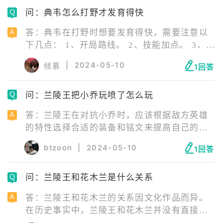
账号登录”。 5、选择您要登陆的账号。 6、选
问：典韦怎么打野才发育得快
择后点击“授权登录”。 7、点击“开始游戏”即
可进入游戏。
答：典韦在打野时想要发育得快，需要注意以
下几点： 1、开局路线。 2、技能加点。 3、抓
人和助攻。 4、出装。 5、反野。 6、团战策
|
2024-05-10
倾慕
1回答
略。 7、线路管理。 8、逆风处理。如果局势
逆风，典韦应该选择发育，出纯输出装备以秒
问：兰陵王把小乔玩喷了怎么玩
人为主要目标，即使等级和经济落后，也能对
脆皮造成威胁。
答：兰陵王在对抗小乔时，应该根据敌方英雄
的特性选择合适的装备和铭文来提高自己的生
存能力和输出能力。以下是一些推荐的装备和
btzoon
|
2024-05-10
1回答
铭文搭配： 装备推荐： 冷静之靴。 痛苦面
具。 回响之杖。 博学者之怒。 虚无法杖。 最
问：兰陵王和花木兰是什么关系
后一件装备推荐辉月。 铭文推荐： 红色铭文：
十个梦魇。 蓝色铭文：十个狩猎。 绿色铭文：
答：兰陵王和花木兰的关系因文化作品而异。
十个心眼。 以上铭文搭配主要以穿透效果和移
在历史事实中，兰陵王和花木兰并没有直接的
速为主，同时兼顾暴击效果，以提高兰陵王在
关系。兰陵王，原名高长恭，生活在南北朝时