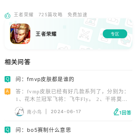
王者荣耀
725篇攻略
免费加速
王者荣耀
专区
相关问答
问：fmvp皮肤都是谁的
答：fvmp皮肤已经有好几款系列了，分别为：
1、花木兰冠军飞将：飞牛Fly。 2、干将莫邪
久胜战神：久诚。 3、貂蝉猫影幻舞：猫神
|
2024-06-17
南小鸟
1回答
Cat。 4、曜云鹰飞将：飞牛Fly。 5、镜的
fmvp皮肤：暖阳。
问：bo5赛制什么意思