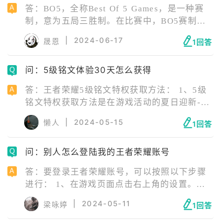
答：BO5，全称Best Of 5 Games，是一种赛
制，意为五局三胜制。在比赛中，BO5赛制意
味着比赛双方需要进行五局比赛，先赢得三局
|
2024-06-17
晟恩
1回答
的队伍将获得胜利。 赛制种类：除了BO5，还
有BO1、BO3等赛制。BO1意味着一局定胜
问：5级铭文体验30天怎么获得
负，BO3则是三局决定胜负，获得两场胜利的
队伍将赢得比赛。
答：王者荣耀5级铭文特权获取方法： 1、5级
铭文特权获取方法是在游戏活动的夏日迎新-五
级铭文限免活动中分享图片获得。 2、5级铭文
|
2024-05-15
懒人
1回答
特权活动时间为8月1日-8月14日，分享可得30
天5级铭文特权。
问：别人怎么登陆我的王者荣耀账号
答：要登录王者荣耀账号，可以按照以下步骤
进行： 1、在游戏页面点击右上角的设置。
2、点击右下角的“推出登录”。 3、选择“微信”
|
2024-05-11
梁咏婷
1回答
或“QQ登录”。 4、在登录界面选择“使用其他