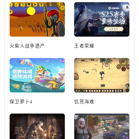
火柴人战争遗产
王者荣耀
保卫萝卜4
饥荒海难