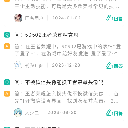
三个主动技能，可谓是大多数英雄常见的技能
配置。 被动技能：圣光守护每2秒恢复2％的最
|
2024-01-02
匿名用户
1回答
大生命。 一技能：誓约之盾 亚瑟增加30%移
速,持续3秒,下次普攻变为跳新,造成180(+100%
问：50502王者荣耀啥意思
物理攻击)物理伤井将目标沉默1秒。 同时敌方
英难会被标记,持续5秒,亚瓶的普攻和技能会额
答：在王者荣耀中，50502是游戏中的表情“爱
外造成目标1%最大生命的法术伤害。标记时近
了爱了~”，在游戏中给好友发送“爱了爱了~”，
的友军会增加10%的移速。
好友需要打开消息同步，然后在QQ中查看此条
|
2023-12-28
鹣邂疒郧
1回答
消息，就会发现这个表情消息变成了50502。
问：不换微信头像能换王者荣耀头像吗
答：王者荣耀怎么换头像不换微信头像 1、首
先打开微信设置界面，找到隐私并点击。 2、
在最下方点击授权管理，找到王者荣耀并删
|
2023-06-20
大少二
1回答
除。 3、然后打开王者荣耀，并选择微信登
录。 4、进入到游戏授权界面后，选择新建头