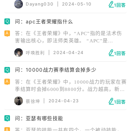
游戏中的灵活性和爆发力。
Dayang030
|
2024-05-10
1回答
期，是著名的历史人物，而花木兰的故事则是
在后来的文学和艺术作品中流传开来，关于她
问：apc王者荣耀指什么
的历史真实性仍有争议。 在游戏《王者荣耀》
中，兰陵王和花木兰被设定为对手关系，他们
答：在《王者荣耀》中，“APC”指的是法术伤
分别属于不同的阵营，但在游戏中，他们又被
害输出核心，即法师类英雄。 “APC”是
设定为情侣关系。
“Ability Power Carry”的缩写，其中“A”代表
|
2024-04-24
呼唤胜利
1回答
“Ability”（能力），“P”代表“Power”（力
量），“C”代表“Carry”（核心或携带者）。这
问：10000战力赛季结算会掉多少
类英雄通常以技能伤害为主要输出方式，对敌
方造成法术伤害。在游戏中，APC通常担任团
答：在《王者荣耀》中，10000战力的玩家在赛
队技能伤害输出的核心角色，对团队的魔法输
季结算时会掉6000到8800分。战力越高，新赛
出有着决定性的影响。
季掉的就相对较少。具体的掉分情况可能会因
|
2024-04-23
蔡徐坤
1回答
为游戏的具体规则和更新情况有所不同，建议
参考游戏的最新公告或者咨询游戏客服获取最
问：亚瑟有哪些技能
准确的信息。
答：亚瑟的技能一共有四个，一个被动技能，