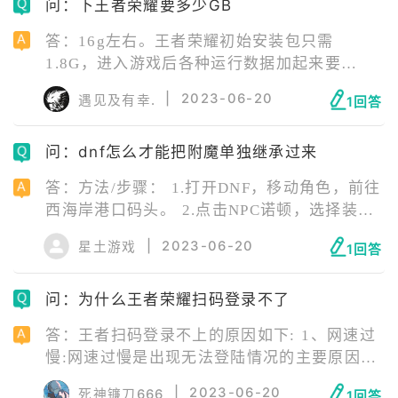
问：下王者荣耀要多少GB
像，这样就可以独立更换头像了。 5、要注意
的是，操作完成之后如果再去更改微信头像的
答：16g左右。王者荣耀初始安装包只需
话，王者荣耀的头像就会重新进入同步状态。
1.8G，进入游戏后各种运行数据加起来要
15g。另外还要考虑缓存，所以说王者荣耀内存
|
2023-06-20
遇见及有幸.
1回答
至少要16G，对设备配置的要求就比较高。
问：dnf怎么才能把附魔单独继承过来
答：方法/步骤： 1.打开DNF，移动角色，前往
西海岸港口码头。 2.点击NPC诺顿，选择装备
继承。 3.放入需要单独继承附魔的装备，点击
|
2023-06-20
星土游戏
1回答
能力继承即可。
问：为什么王者荣耀扫码登录不了
答：王者扫码登录不上的原因如下: 1、网速过
慢:网速过慢是出现无法登陆情况的主要原因，
WiFi不给力时，建议尝试使用2/3/4/5G连接。
|
2023-06-20
死神镰刀666
1回答