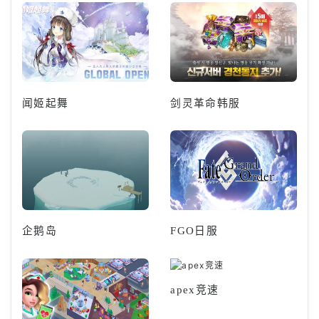
闻姬起舞
剑灵革命韩服
企鹅岛
FGO日服
apex竞速