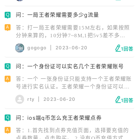
问：一局王者荣耀需要多少g流量
答：打一局王者荣耀需要15M左右，如果按照
分钟来算的，10分钟7~8M,1把5v5差不多
15M。连续不断玩了两个小时，大概会消耗
gogogo
|
2023-06-20
1回答
100M左右流量，这相比普通的欢乐斗地主等小
游戏，要耗流量的多。
问：一个身份证可以实名几个王者荣耀账号
答：一个 一张身份证只能支持一个王者荣耀账
号进行实名认证。王者荣耀一个身份证可以绑
多个号码,成年玩家可以绑定的号较多,但也是有
rty
|
2023-06-20
1回答
限制的,官方没公布具体次数。 如果玩家一个是
微信号,一个是QQ号,这两个使用同一个身份证
问：ios端q币怎么充王者荣耀点券
是可以的。但是未成年的同一张身份证只能用
于一个微信和一个QQ号绑定。
答：1.首先找到点券充值页面，选择要充值的
点券数量，点击购买。 2.没有Q币充值方式的