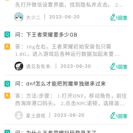
先打开微信设置界面，找到隐私并点击。 2、
在最下方点击授权管理，找到王者荣耀并删
|
2023-06-20
大少二
1回答
除。 3、然后打开王者荣耀，并选择微信登
录。 4、进入到游戏授权界面后，选择新建头
问：下王者荣耀要多少GB
像，这样就可以独立更换头像了。 5、要注意
的是，操作完成之后如果再去更改微信头像的
答：16g左右。王者荣耀初始安装包只需
话，王者荣耀的头像就会重新进入同步状态。
1.8G，进入游戏后各种运行数据加起来要
15g。另外还要考虑缓存，所以说王者荣耀内存
|
2023-06-20
遇见及有幸.
1回答
至少要16G，对设备配置的要求就比较高。
问：dnf怎么才能把附魔单独继承过来
答：方法/步骤： 1.打开DNF，移动角色，前往
西海岸港口码头。 2.点击NPC诺顿，选择装备
继承。 3.放入需要单独继承附魔的装备，点击
|
2023-06-20
星土游戏
1回答
能力继承即可。
问：为什么王者荣耀扫码登录不了