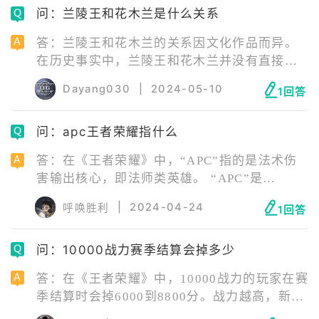
问：兰陵王和花木兰是什么关系
后一件装备推荐辉月。 铭文推荐： 红色铭文：
十个梦魇。 蓝色铭文：十个狩猎。 绿色铭文：
答：兰陵王和花木兰的关系因文化作品而异。
十个心眼。 以上铭文搭配主要以穿透效果和移
在历史事实中，兰陵王和花木兰并没有直接的
速为主，同时兼顾暴击效果，以提高兰陵王在
关系。兰陵王，原名高长恭，生活在南北朝时
游戏中的灵活性和爆发力。
Dayang030
|
2024-05-10
1回答
期，是著名的历史人物，而花木兰的故事则是
在后来的文学和艺术作品中流传开来，关于她
问：apc王者荣耀指什么
的历史真实性仍有争议。 在游戏《王者荣耀》
中，兰陵王和花木兰被设定为对手关系，他们
答：在《王者荣耀》中，“APC”指的是法术伤
分别属于不同的阵营，但在游戏中，他们又被
害输出核心，即法师类英雄。 “APC”是
设定为情侣关系。
“Ability Power Carry”的缩写，其中“A”代表
|
2024-04-24
呼唤胜利
1回答
“Ability”（能力），“P”代表“Power”（力
量），“C”代表“Carry”（核心或携带者）。这
问：10000战力赛季结算会掉多少
类英雄通常以技能伤害为主要输出方式，对敌
方造成法术伤害。在游戏中，APC通常担任团
答：在《王者荣耀》中，10000战力的玩家在赛
队技能伤害输出的核心角色，对团队的魔法输
季结算时会掉6000到8800分。战力越高，新赛
出有着决定性的影响。
季掉的就相对较少。具体的掉分情况可能会因