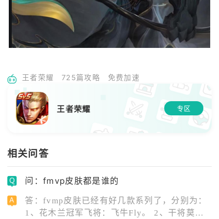
王者荣耀
725篇攻略
免费加速
王者荣耀
专区
相关问答
问：fmvp皮肤都是谁的
答：fvmp皮肤已经有好几款系列了，分别为：
1、花木兰冠军飞将：飞牛Fly。 2、干将莫邪