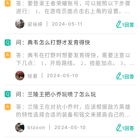
答：要登录王者荣耀账号，可以按照以下步骤
进行： 1、在游戏页面点击右上角的设置。
2、点击右下角的“推出登录”。 3、选择“微信”
|
2024-05-11
梁咏婷
1回答
或“QQ登录”。 4、在登录界面选择“使用其他
账号登录”。 5、选择您要登陆的账号。 6、选
问：典韦怎么打野才发育得快
择后点击“授权登录”。 7、点击“开始游戏”即
可进入游戏。
答：典韦在打野时想要发育得快，需要注意以
下几点： 1、开局路线。 2、技能加点。 3、抓
人和助攻。 4、出装。 5、反野。 6、团战策
|
2024-05-10
倾慕
1回答
略。 7、线路管理。 8、逆风处理。如果局势
逆风，典韦应该选择发育，出纯输出装备以秒
问：兰陵王把小乔玩喷了怎么玩
人为主要目标，即使等级和经济落后，也能对
脆皮造成威胁。
答：兰陵王在对抗小乔时，应该根据敌方英雄
的特性选择合适的装备和铭文来提高自己的生
存能力和输出能力。以下是一些推荐的装备和
btzoon
|
2024-05-10
1回答
铭文搭配： 装备推荐： 冷静之靴。 痛苦面
具。 回响之杖。 博学者之怒。 虚无法杖。 最