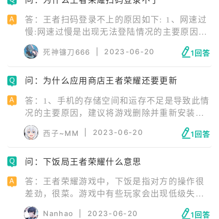
答：王者扫码登录不上的原因如下: 1、网速过
慢:网速过慢是出现无法登陆情况的主要原因，
WiFi不给力时，建议尝试使用2/3/4/5G连接。
|
2023-06-20
死神镰刀666
1回答
2、手机配置较低:建议使用配置较高一点的手
机尝试qq是否能扫码登录王者荣耀。
问：为什么应用商店王者荣耀还要更新
答：1、手机的存储空间和运存不足是导致此情
况的主要原因，建议将游戏删除并重新安装。
2、应用商店还没有来得及更新，官网更新以
|
2023-06-20
西子~MM
1回答
后，应用商店会延迟一段时间才更新。 应用宝
里已经更新了最新版本的王者荣耀，游戏内的
问：下饭局王者荣耀什么意思
更新大部分是一些小的优化升级，或者是资源
包等更新，这也是官方为了帮用户省流量，免
答：王者荣耀游戏中，下饭是指对方的操作很
除频繁更新重新安装的麻烦。
差劲，很菜。游戏中有些玩家会出现低级失误
的操作，就会被其他玩家嘲讽为下饭。例如闪
Nanhao
|
2023-06-20
1回答
现撞墙，闪现移坟，空大等等。