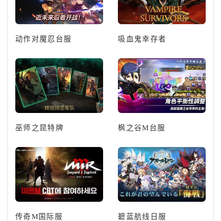
动作对魔忍台服
吸血鬼幸存者
巫师之昆特牌
枫之谷M台服
传奇M国际服
碧蓝航线日服