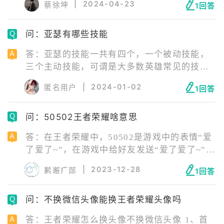
|
2024-04-23
蔡徐坤
1回答
为游戏的具体规则和更新情况有所不同，建议
参考游戏的最新公告或者咨询游戏客服获取最
问：亚瑟有哪些技能
准确的信息。
答：亚瑟的技能一共有四个，一个被动技能，
三个主动技能，可谓是大多数英雄常见的技能
配置。 被动技能：圣光守护每2秒恢复2％的最
|
2024-01-02
匿名用户
1回答
大生命。 一技能：誓约之盾 亚瑟增加30%移
速,持续3秒,下次普攻变为跳新,造成180(+100%
问：50502王者荣耀啥意思
物理攻击)物理伤井将目标沉默1秒。 同时敌方
英难会被标记,持续5秒,亚瓶的普攻和技能会额
答：在王者荣耀中，50502是游戏中的表情“爱
外造成目标1%最大生命的法术伤害。标记时近
了爱了~”，在游戏中给好友发送“爱了爱了~”，
的友军会增加10%的移速。
好友需要打开消息同步，然后在QQ中查看此条
|
2023-12-28
鹣邂疒郧
1回答
消息，就会发现这个表情消息变成了50502。
问：不换微信头像能换王者荣耀头像吗
答：王者荣耀怎么换头像不换微信头像 1、首