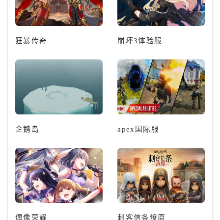
狂暴传奇
崩坏3体验服
企鹅岛
apex国际服
偶像荣耀
刺客信条燎原