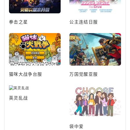
拳击之星
公主连结日服
猫咪大战争台服
万国觉醒亚服
英灵乱战
袋中爱