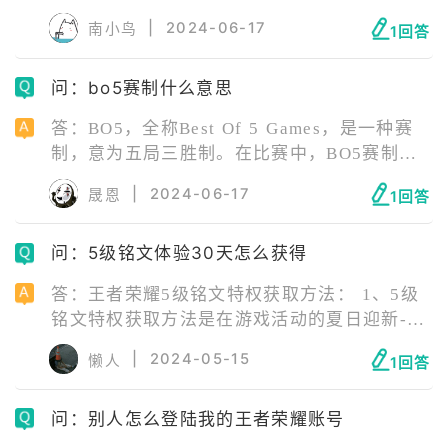
久胜战神：久诚。 3、貂蝉猫影幻舞：猫神
|
2024-06-17
南小鸟
1回答
Cat。 4、曜云鹰飞将：飞牛Fly。 5、镜的
fmvp皮肤：暖阳。
问：bo5赛制什么意思
答：BO5，全称Best Of 5 Games，是一种赛
制，意为五局三胜制。在比赛中，BO5赛制意
味着比赛双方需要进行五局比赛，先赢得三局
|
2024-06-17
晟恩
1回答
的队伍将获得胜利。 赛制种类：除了BO5，还
有BO1、BO3等赛制。BO1意味着一局定胜
问：5级铭文体验30天怎么获得
负，BO3则是三局决定胜负，获得两场胜利的
队伍将赢得比赛。
答：王者荣耀5级铭文特权获取方法： 1、5级
铭文特权获取方法是在游戏活动的夏日迎新-五
级铭文限免活动中分享图片获得。 2、5级铭文
|
2024-05-15
懒人
1回答
特权活动时间为8月1日-8月14日，分享可得30
天5级铭文特权。
问：别人怎么登陆我的王者荣耀账号