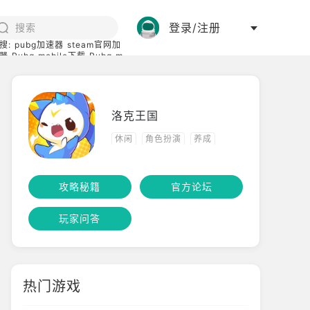
登录/注册
搜:
pubg加速器
steam官网加
器
Pubg mobile下载
Pubg m
际服
碧蓝档案下载
洛克王国
休闲
角色扮演
养成
回合制
宠物
攻略秘籍
官方论坛
玩家问答
热门游戏