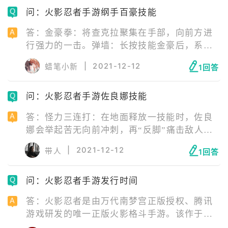
问：火影忍者手游纲手百豪技能
答：金豪拳：将查克拉聚集在手部，向前方进
行强力的一击。弹墙：长按技能金豪后，系统
将会检测该忍者是否遇到墙体，如果遇到则会
|
2021-12-12
蜡笔小新
1回答
触发弹墙跳跃，跳跃时按下普攻。痛天脚极乐
净土：将查克拉聚集在脚部，向前方进行一次
问：火影忍者手游佐良娜技能
下压的重脚空袭，受到攻击的敌人将被震至空
中同时地面溅起大量石块。
答：怪力三连打：在地面释放一技能时，佐良
娜会举起苦无向前冲刺，再“反脚”痛击敌人，
佐良娜会从空中出现将敌人砸向地面。雷遁雷
|
2021-12-12
带人
1回答
球：佐良娜会召唤出数十个雷球向前方飞出攻
击敌人。宇智波的传承：佐助会闻讯赶来帮助
问：火影忍者手游发行时间
佐良娜抓取敌人，佐良娜开启写轮眼，用雷遁
与火遁攻击敌人。
答：火影忍者是由万代南梦宫正版授权、腾讯
游戏研发的唯一正版火影格斗手游。该作于
2016年5月19日正式发行，所以到2021年已经