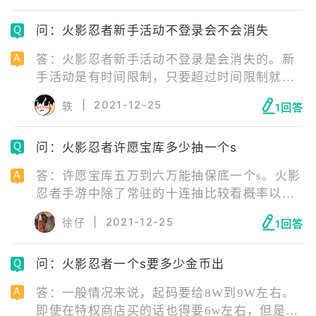
游戏更新，进入游戏就可以了。
问：火影忍者新手活动不登录会不会消失
答：火影忍者新手活动不登录是会消失的。新
手活动是有时间限制，只要超过时间限制就不
能获得新手期间的活动，所以如果玩新号的
|
2021-12-25
轶
1回答
话，尽量做到每天都登录做任务，这样才能更
快度过新手期，体验火影忍者的乐趣。
问：火影忍者许愿宝库多少抽一个s
答：许愿宝库五万到六万能抽保底一个s。火影
忍者手游中除了常驻的十连抽比较看概率以
外，还有各种渠道都存在一些概率问题。强化
|
2021-12-25
徐仔
1回答
饰品和忍具有成功和失败的概率。
问：火影忍者一个s要多少金币出
答：一般情况来说，起码要给8W到9W左右。
即使在特权商店买的话也得要6w左右，但是要