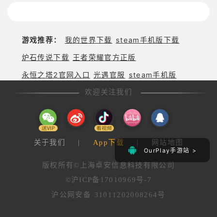
游戏推荐：
我的世界下载
steam手机版下载
炉石传说下载
王者荣耀官方正版
永恒之塔2官网入口
光遇官服
steam手机版
欢迎关注我们
关于我们
|
App下载
|
网站地图
OurPlay手游站 >
版权所有©上海卓安信息科技有限公司
©沪ICP备17010969号-7
沪公网安备 31011202008264号