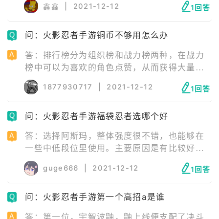
|
2021-12-12
鑫鑫
1回答
上线五年多了。
问：火影忍者手游铜币不够用怎么办
答：排行榜分为组织榜和战力榜两种，在战力
榜中可以为喜欢的角色点赞，从而获得大量铜
币。丰饶之间本就是一个可以产出大量福利的
1877930717
|
2021-12-12
1回答
副本，经验、声望和铜币都是相当给力的，每
天三次挑战机会，等级越高可挑战的副本也就
问：火影忍者手游福袋忍者选哪个好
越高。
答：选择阿斯玛，整体强度很不错，也能够在
一些中低段位里使用。主要原因是有比较好的
起手技能，连招也很稳定，奥义范围大，还能
guge666
|
2021-12-12
1回答
够接技能，算是一个还可以的A忍。
问：火影忍者手游第一个高招a是谁
答：第一位，宇智波鼬，鼬上线便支配了决斗