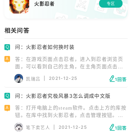
火影忍者
专区
相关问答
问：火影忍者如何换时装
答：在游戏页面点击忍者，进入到忍者浏览页
面，可以看到自己的主角，在主角页面点击时
装。系统会直接进入到时装页面，在时装页面
|
2021-12-25
凯瑞吕
1回答
可以看到当前已有的时装，限时时装也会出现
在该页面。点击拥有的时装，直接点击穿戴，
问：火影忍者究极风暴3怎么调成中文版
即可进行时装的装备，从而直接更换主角的外
观。
答：打开电脑上的steam软件。点击上方的库按
钮。在库中找到火影忍者，点击管理按钮。在
管理中选择“属性”按钮。在属性中点击语言选
|
2021-12-25
笔下卖艺人
1回答
项。打开下拉菜单。选择繁体中文选项。等待