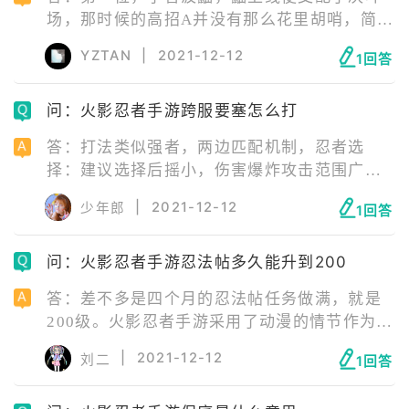
场，那时候的高招A并没有那么花里胡哨，简单
粗暴。鼬分身极长的存在时间，控场能力极
YZTAN
|
2021-12-12
1回答
强，天照拥有大范围的抓取，几乎进入视线就
可以吸进去。
问：火影忍者手游跨服要塞怎么打
答：打法类似强者，两边匹配机制，忍者选
择：建议选择后摇小，伤害爆炸攻击范围广，
技能衔接稳定的忍者。攻击要塞：要善于利用
|
2021-12-12
少年郎
1回答
突进、撤退、诱敌，在该要塞敌人少，守方多
的情况可以利用突进，到战况猛烈之地支援，
问：火影忍者手游忍法帖多久能升到200
在敌人与自身差不多而系统匹配战斗较慢，利
用诱敌可快速匹配战后，不浪费任何时间。
答：差不多是四个月的忍法帖任务做满，就是
200级。火影忍者手游采用了动漫的情节作为游
戏的背景，讲述了漩涡鸣人为了保护忍者世
|
2021-12-12
刘二
1回答
界，立志修炼成为火影的故事。