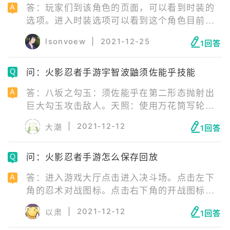
答：玩家们到该角色的页面，可以看到时装的
选项。进入时装选项可以看到这个角色目前装
备的时装，不想要这个时装就可以更换为默认
lsonvoew
|
2021-12-25
1回答
时装，这样就可以取消穿戴的时装。
问：火影忍者手游宇智波鼬须佐能乎技能
答：八坂之勾玉：须佐能乎在第二形态抛射出
巨大勾玉攻击敌人。天照：使用万花筒写轮眼
释放天照制造黑炎攻击，黑炎持续一段时间后
|
2021-12-12
大潮
1回答
消散。十拳剑：须佐能乎在第三形态，挥动巨
大的十拳剑斩击并毁灭敌人。
问：火影忍者手游怎么保存回放
答：进入游戏大厅点击进入决斗场。点击左下
角的忍术对战图标。点击右下角的开战图标进
入一局对战。对战结束点击右上角的保存比赛
|
2021-12-12
以肃
1回答
图标即可。