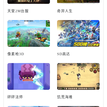
天堂2M台服
奇异人生
像素枪3D
SD高达
砰砰法师
饥荒海难