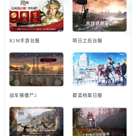
R2M手游台服
明日之后台服
战车撞僵尸2
碧蓝档案日服