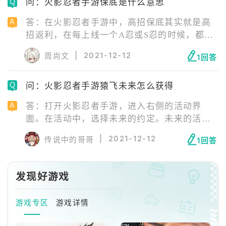
问：火影忍者手游保底是什么意思
答：在火影忍者手游中，高招保底其实就是高
招返利，在每上线一个A忍或S忍的时候，都会
推出高招返利这个活动。S的高招返利是100
|
2021-12-12
周尚文
1回答
抽，A的高招返利是50抽，抽够次数，游戏就
送玩家固定的忍者碎片。
问：火影忍者手游猿飞未来怎么获得
答：打开火影忍者手游，进入右侧的活动界
面。在活动中，选择未来的约定。未来的活动
任务，每天可点亮一个碎片，一共需要点亮8个
|
2021-12-12
传说中的哥哥
1回答
碎片。将入奖励预览，点亮所有碎片即可获得
猿飞未来。
发现好游戏
游戏专区
游戏详情