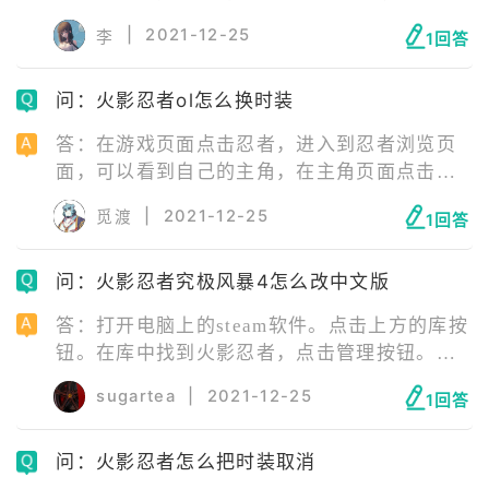
等待的时间很长，得看运气，并不是什么时候
|
2021-12-25
李
1回答
都有得卖的。特权商店可购买的几率很小。
问：火影忍者ol怎么换时装
答：在游戏页面点击忍者，进入到忍者浏览页
面，可以看到自己的主角，在主角页面点击时
装。系统会直接进入到时装页面，在时装页面
|
2021-12-25
觅渡
1回答
可以看到当前已有的时装，限时时装也会出现
在该页面。点击拥有的时装，直接点击穿戴，
问：火影忍者究极风暴4怎么改中文版
即可进行时装的装备，从而直接更换主角的外
观。
答：打开电脑上的steam软件。点击上方的库按
钮。在库中找到火影忍者，点击管理按钮。在
管理中选择“属性”按钮。在属性中点击语言选
sugartea
|
2021-12-25
1回答
项。打开下拉菜单。选择繁体中文选项。等待
游戏更新，进入游戏就可以了。
问：火影忍者怎么把时装取消